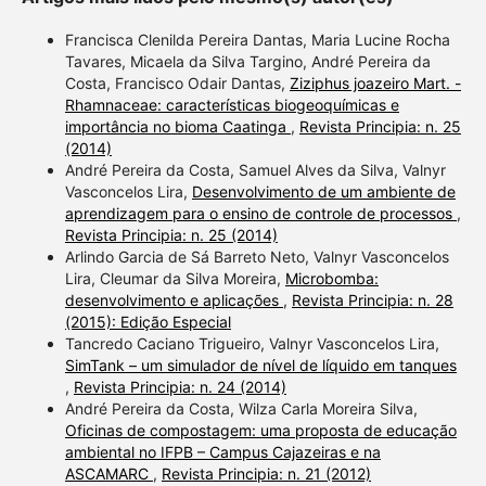
contrasts the cited claim, and
a label indicating in which
Francisca Clenilda Pereira Dantas, Maria Lucine Rocha
section the citation was
Tavares, Micaela da Silva Targino, André Pereira da
Costa, Francisco Odair Dantas,
Ziziphus joazeiro Mart. -
made.
Rhamnaceae: características biogeoquímicas e
importância no bioma Caatinga
,
Revista Principia: n. 25
(2014)
André Pereira da Costa, Samuel Alves da Silva, Valnyr
Vasconcelos Lira,
Desenvolvimento de um ambiente de
aprendizagem para o ensino de controle de processos
,
Revista Principia: n. 25 (2014)
Arlindo Garcia de Sá Barreto Neto, Valnyr Vasconcelos
Lira, Cleumar da Silva Moreira,
Microbomba:
desenvolvimento e aplicações
,
Revista Principia: n. 28
(2015): Edição Especial
Tancredo Caciano Trigueiro, Valnyr Vasconcelos Lira,
SimTank – um simulador de nível de líquido em tanques
,
Revista Principia: n. 24 (2014)
André Pereira da Costa, Wilza Carla Moreira Silva,
Oficinas de compostagem: uma proposta de educação
ambiental no IFPB – Campus Cajazeiras e na
ASCAMARC
,
Revista Principia: n. 21 (2012)