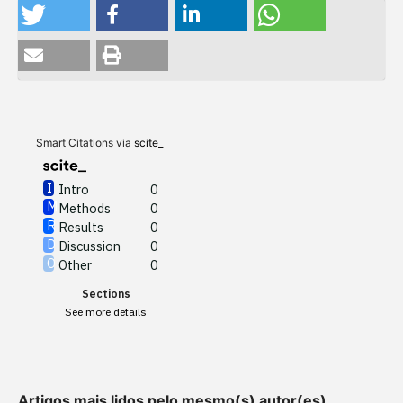
Intro
0
Methods
0
Results
0
Discussion
0
Other
0
Smart Citations via
scite_
Intro
0
Methods
0
See how this article has been
Results
0
cited at
scite.ai
Discussion
0
Other
0
Scite shows how a scientific
Sections
paper has been cited by
See more details
providing the context of the
citation, a classification
describing whether it
supports, mentions, or
Artigos mais lidos pelo mesmo(s) autor(es)