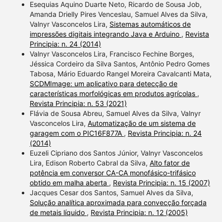
Esequias Aquino Duarte Neto, Ricardo de Sousa Job,
Amanda Drielly Pires Venceslau, Samuel Alves da Silva,
Valnyr Vasconcelos Lira,
Sistemas automáticos de
impressões digitais integrando Java e Arduino
,
Revista
Principia: n. 24 (2014)
Valnyr Vasconcelos Lira, Francisco Fechine Borges,
Jéssica Cordeiro da Silva Santos, Antônio Pedro Gomes
Tabosa, Mário Eduardo Rangel Moreira Cavalcanti Mata,
SCDMImage: um aplicativo para detecção de
características morfológicas em produtos agrícolas
,
Revista Principia: n. 53 (2021)
Flávia de Sousa Abreu, Samuel Alves da Silva, Valnyr
Vasconcelos Lira,
Automatização de um sistema de
garagem com o PIC16F877A
,
Revista Principia: n. 24
(2014)
Euzeli Cipriano dos Santos Júnior, Valnyr Vasconcelos
Lira, Edison Roberto Cabral da Silva,
Alto fator de
potência em conversor CA-CA monofásico-trifásico
obtido em malha aberta
,
Revista Principia: n. 15 (2007)
Jacques Cesar dos Santos, Samuel Alves da Silva,
Solução analítica aproximada para convecção forçada
de metais líquido
,
Revista Principia: n. 12 (2005)