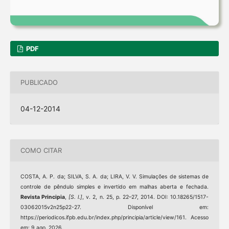
PDF
PUBLICADO
04-12-2014
COMO CITAR
COSTA, A. P. da; SILVA, S. A. da; LIRA, V. V. Simulações de sistemas de
controle de pêndulo simples e invertido em malhas aberta e fechada.
Revista Principia
,
[S. l.]
, v. 2, n. 25, p. 22–27, 2014. DOI: 10.18265/1517-
03062015v2n25p22-27. Disponível em:
https://periodicos.ifpb.edu.br/index.php/principia/article/view/161. Acesso
em: 9 ago. 2026.