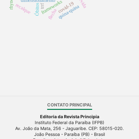
dimensionamento
frameworks
covid-19
recalque
trrf
Óbitos
quina-quina
flecha
CONTATO PRINCIPAL
Editoria da Revista Principia
Instituto Federal da Paraíba (IFPB)
Av. João da Mata, 256 - Jaguaribe. CEP: 58015-020.
João Pessoa - Paraíba (PB) - Brasil