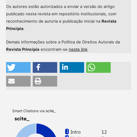
Os autores estão autorizados a enviar a versão do artigo
publicado nesta revista em repositório institucionais, com
reconhecimento de autoria e publicação inicial na
Revista
Principia
.
Demais informações sobre a Política de Direitos Autorais da
Revista Principia
encontram-se
neste link
.
Intr
Met
Resu
Disc
Smart Citations via
scite_
Othe
Intro
12