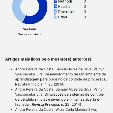
Methods
0
See ho
Results
0
cited 
Discussion
0
Other
9
Scite 
paper 
Sections
provid
See more details
citatio
descri
suppor
contra
Artigos mais lidos pelo mesmo(s) autor(es)
a label
André Pereira da Costa, Samuel Alves da Silva, Valnyr
sectio
Vasconcelos Lira,
Desenvolvimento de um ambiente de
made.
aprendizagem para o ensino de controle de processos
,
Revista Principia: n. 25 (2014)
André Pereira da Costa, Samuel Alves da Silva, Valnyr
Vasconcelos Lira,
Simulações de sistemas de controle
de pêndulo simples e invertido em malhas aberta e
fechada
,
Revista Principia: n. 25 (2014)
André Pereira da Costa, Wilza Carla Moreira Silva,