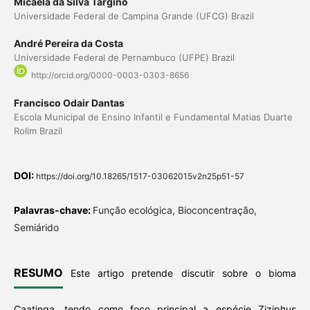
Micaela da Silva Targino
Universidade Federal de Campina Grande (UFCG) Brazil
André Pereira da Costa
Universidade Federal de Pernambuco (UFPE) Brazil
http://orcid.org/0000-0003-0303-8656
Francisco Odair Dantas
Escola Municipal de Ensino Infantil e Fundamental Matias Duarte
Rolim Brazil
DOI:
https://doi.org/10.18265/1517-03062015v2n25p51-57
Palavras-chave:
Função ecológica, Bioconcentração,
Semiárido
RESUMO
Este artigo pretende discutir sobre o bioma
Caatinga, tendo como foco principal a espécie Ziziphus