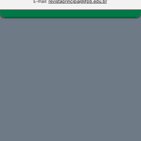
E-mail:
revistaprincipia@ifpb.edu.br