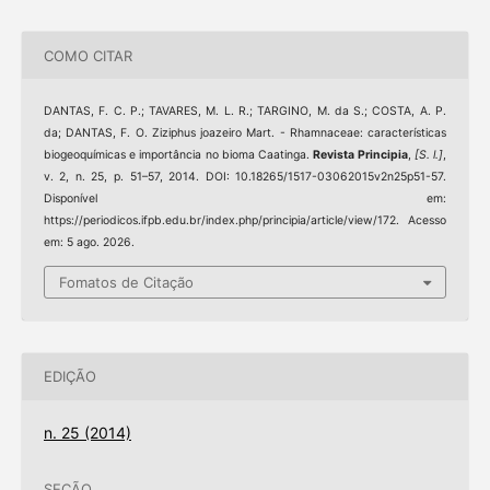
COMO CITAR
DANTAS, F. C. P.; TAVARES, M. L. R.; TARGINO, M. da S.; COSTA, A. P.
da; DANTAS, F. O. Ziziphus joazeiro Mart. - Rhamnaceae: características
biogeoquímicas e importância no bioma Caatinga.
Revista Principia
,
[S. l.]
,
v. 2, n. 25, p. 51–57, 2014. DOI: 10.18265/1517-03062015v2n25p51-57.
Disponível em:
https://periodicos.ifpb.edu.br/index.php/principia/article/view/172. Acesso
em: 5 ago. 2026.
Fomatos de Citação
EDIÇÃO
n. 25 (2014)
SEÇÃO