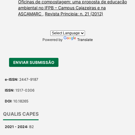
Oficinas de compostagem: uma proposta de educação
ambiental no IFPB – Campus Cajazeiras e na
ASCAMARC
,
Revista Principia: n. 21 (2012)
Powered by
Translate
ENVIAR SUBMISSÃO
e-ISSN:
2447-9187
ISSN:
1517-0306
DOI:
10.18265
QUALIS CAPES
2021 - 2024:
B2