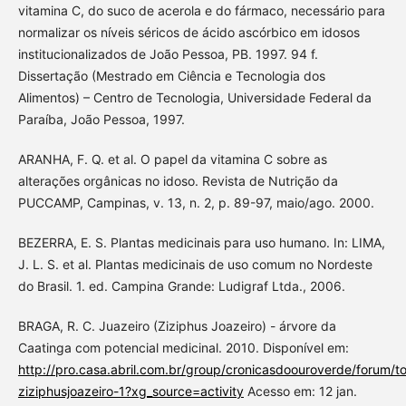
vitamina C, do suco de acerola e do fármaco, necessário para
normalizar os níveis séricos de ácido ascórbico em idosos
institucionalizados de João Pessoa, PB. 1997. 94 f.
Dissertação (Mestrado em Ciência e Tecnologia dos
Alimentos) – Centro de Tecnologia, Universidade Federal da
Paraíba, João Pessoa, 1997.
ARANHA, F. Q. et al. O papel da vitamina C sobre as
alterações orgânicas no idoso. Revista de Nutrição da
PUCCAMP, Campinas, v. 13, n. 2, p. 89-97, maio/ago. 2000.
BEZERRA, E. S. Plantas medicinais para uso humano. In: LIMA,
J. L. S. et al. Plantas medicinais de uso comum no Nordeste
do Brasil. 1. ed. Campina Grande: Ludigraf Ltda., 2006.
BRAGA, R. C. Juazeiro (Ziziphus Joazeiro) - árvore da
Caatinga com potencial medicinal. 2010. Disponível em:
http://pro.casa.abril.com.br/group/cronicasdoouroverde/forum/to
ziziphusjoazeiro-1?xg_source=activity
Acesso em: 12 jan.