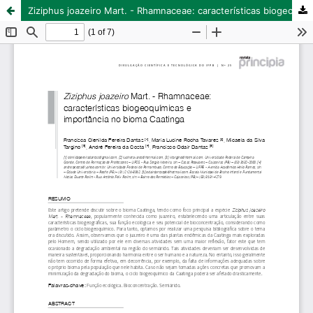
Ziziphus joazeiro Mart. - Rhamnaceae: características biogeoquímicas e importância no bioma Caatinga