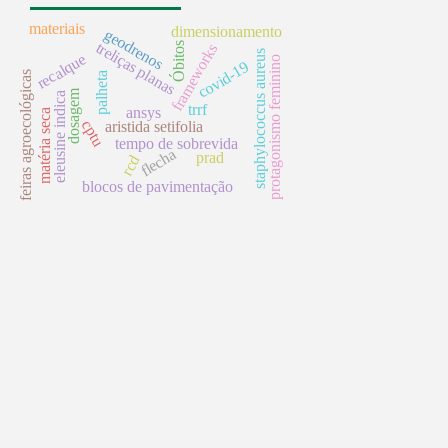
materiais
dimensionamento
geodrenos
treliças planas
Óbitos
frameworks
staphylococcus aureus
recalque
protagonismo feminino
covid-19
feiras agroecológicas
palheta
dosagem
eleusine indica
trrf
ansys
matéria seca
cptu
aristida setifolia
tempo de sobrevida
flecha
prad
rcd
blocos de pavimentação