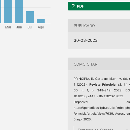
PDF
PUBLICADO
30-03-2023
COMO CITAR
PRINCIPIA, R. Carta ao leitor - v. 60, 
1 (2023).
Revista Principia
,
[S. l.]
, 
60, n. 1, p. 348–349, 2023. DOI
10.18265/2447-9187a2023id7639.
Disponível em
https://periodicos.ifpb.edu.br/index.ph
/principia/article/view/7639. Acesso e
5 ago. 2026.
Fomatos de Citação