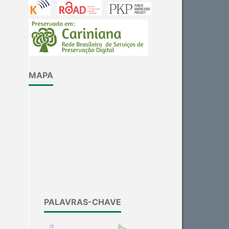
cited at
scite.ai
Scite shows how a scientific
paper has been cited by
providing the context of the
citation, a classification
MAPA
describing whether it
supports, mentions, or
contrasts the cited claim, and
a label indicating in which
section the citation was
made.
PALAVRAS-CHAVE