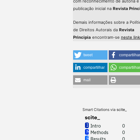
com reconhecimento de autoria e
publicação inicial na
Revista Princ
Demais informações sobre a Políti
de Direitos Autorais da
Revista
Principia
encontram-se
neste link
tweet
compartilha
compartilhar
compartilha
mail
Smart Citations via
scite_
Intro
0
Methods
0
Results
0