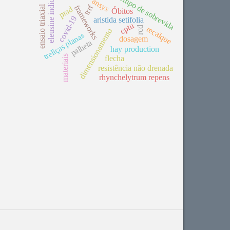
tempo de sobrevida
eleusine indica
ansys
trrf
ensaio triaxial
frameworks
prad
Óbitos
covid-19
aristida setifolia
cptu
recalque
rcd
dimensionamento
treliças planas
dosagem
palheta
hay production
materiais
flecha
resistência não drenada
rhynchelytrum repens