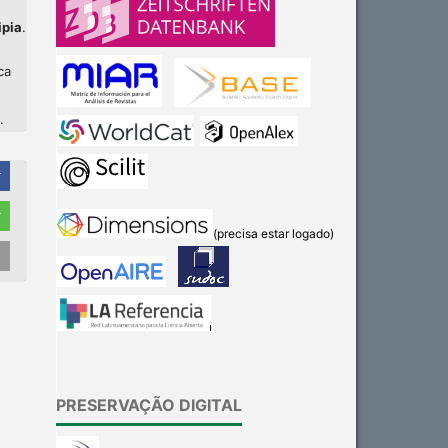
ipia
.
ca
.
r
r
(precisa estar logado)
Intro
0
Methods
0
Results
0
Discussion
0
Other
0
PRESERVAÇÃO DIGITAL
See how this article has been