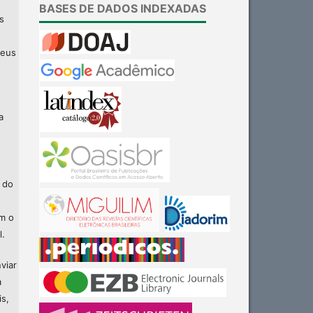
BASES DE DADOS INDEXADAS
s
seus
a
 do
am o
l.
viar
a
is,