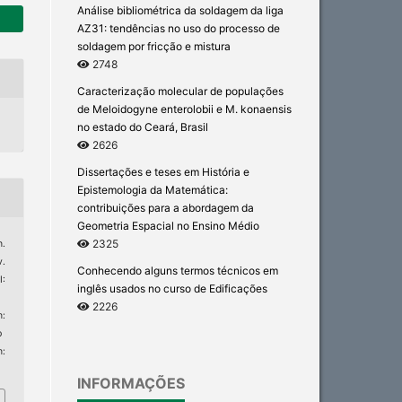
Análise bibliométrica da soldagem da liga
AZ31: tendências no uso do processo de
soldagem por fricção e mistura
2748
Caracterização molecular de populações
de Meloidogyne enterolobii e M. konaensis
no estado do Ceará, Brasil
2626
Dissertações e teses em História e
Epistemologia da Matemática:
contribuições para a abordagem da
Geometria Espacial no Ensino Médio
2325
n.
v.
Conhecendo alguns termos técnicos em
:
inglês usados no curso de Edificações
2226
:
p
m:
INFORMAÇÕES