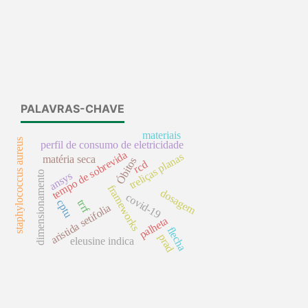
PALAVRAS-CHAVE
materiais
staphylococcus aureus
perfil de consumo de eletricidade
tempo de sobrevida
treliças planas
matéria seca
Óbitos
rcd
dimensionamento
ansys
frameworks
dosagem
covid-19
trrf
cptu
aristida setifolia
palheta
flecha
prad
eleusine indica