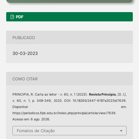
PDF
PUBLICADO
30-03-2023
COMO CITAR
PRINCIPIA, R. Carta ao leitor - v. 60, n. 1 (2023).
Revista Principia
,
[S. l.]
,
v. 60, n. 1, p. 348–349, 2023. DOI: 10.18265/2447-9187a2023id7639.
Disponível em:
https://periodicos.ifpb.edu.br/index.php/principia/article/view/7639.
Acesso em: 6 ago. 2026.
Fomatos de Citação