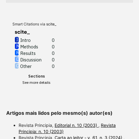
Methods
0
Results
0
Discussion
0
Other
0
Smart Citations via
scite_
Intro
0
Methods
0
See how this article has been
Results
0
cited at
scite.ai
Discussion
0
Other
0
Scite shows how a scientific
Sections
paper has been cited by
See more details
providing the context of the
citation, a classification
describing whether it
supports, mentions, or
Artigos mais lidos pelo mesmo(s) autor(es)
contrasts the cited claim, and
a label indicating in which
Revista Principia,
Editorial n. 10 (2003)
,
Revista
section the citation was
Principia: n. 10 (2003)
Revista Principia,
Carta ao leitor - v. 61, n. 3 (2024)
,
made.