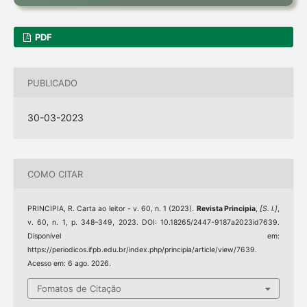
PDF
PUBLICADO
30-03-2023
COMO CITAR
PRINCIPIA, R. Carta ao leitor - v. 60, n. 1 (2023).
Revista Principia
,
[S. l.]
,
v. 60, n. 1, p. 348–349, 2023. DOI: 10.18265/2447-9187a2023id7639.
Disponível em:
https://periodicos.ifpb.edu.br/index.php/principia/article/view/7639.
Acesso em: 6 ago. 2026.
Fomatos de Citação