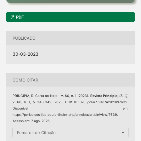
PDF
PUBLICADO
30-03-2023
COMO CITAR
PRINCIPIA, R. Carta ao leitor - v. 60, n. 1 (2023).
Revista Principia
,
[S. l.]
,
v. 60, n. 1, p. 348–349, 2023. DOI: 10.18265/2447-9187a2023id7639.
Disponível em:
https://periodicos.ifpb.edu.br/index.php/principia/article/view/7639.
Acesso em: 7 ago. 2026.
Fomatos de Citação