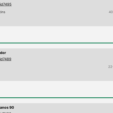
9id7495
tins
40
ador
9id7489
22
s anos 90