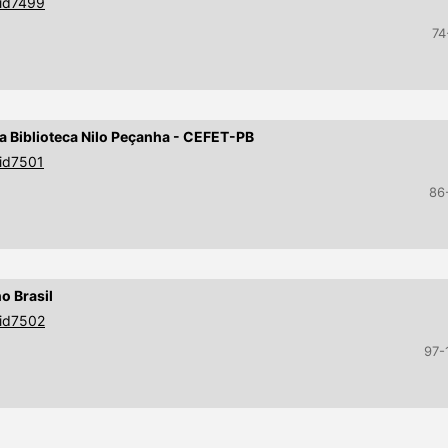
9id7499
74
a Biblioteca Nilo Peçanha - CEFET-PB
9id7501
86
o Brasil
9id7502
97-