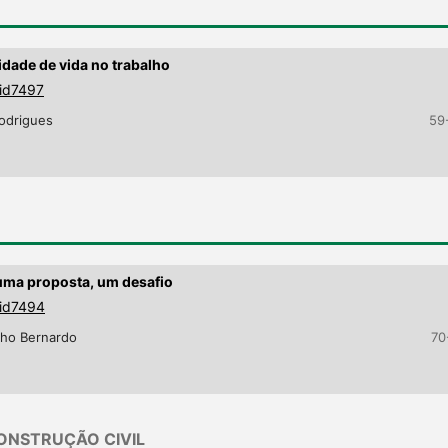
dade de vida no trabalho
9id7497
Rodrigues
59
 uma proposta, um desafio
9id7494
nho Bernardo
70
CONSTRUÇÃO CIVIL