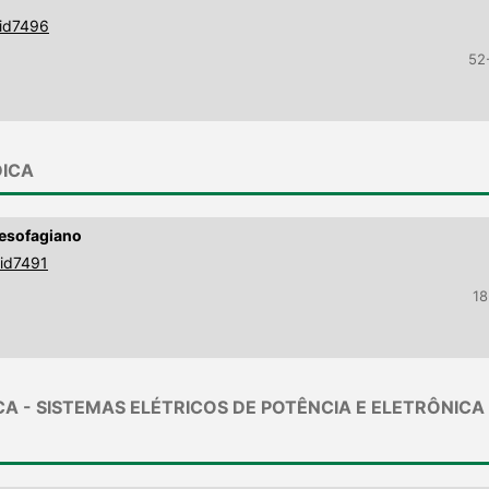
9id7496
52
DICA
oesofagiano
9id7491
18
CA - SISTEMAS ELÉTRICOS DE POTÊNCIA E ELETRÔNICA