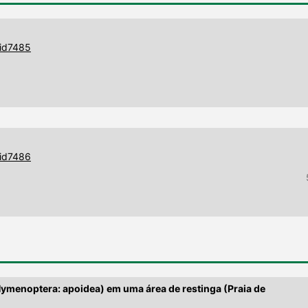
9id7485
9id7486
(Hymenoptera: apoidea) em uma área de restinga (Praia de