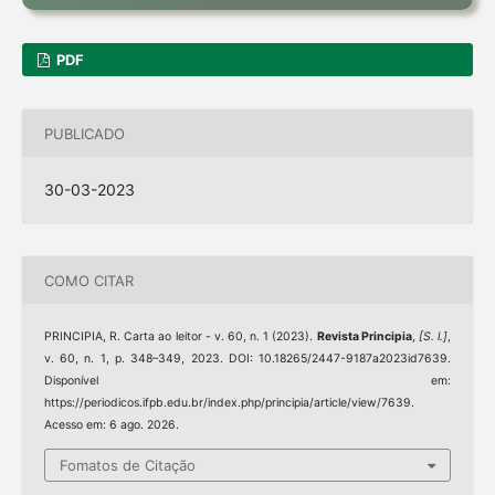
PDF
PUBLICADO
30-03-2023
COMO CITAR
PRINCIPIA, R. Carta ao leitor - v. 60, n. 1 (2023).
Revista Principia
,
[S. l.]
,
v. 60, n. 1, p. 348–349, 2023. DOI: 10.18265/2447-9187a2023id7639.
Disponível em:
https://periodicos.ifpb.edu.br/index.php/principia/article/view/7639.
Acesso em: 6 ago. 2026.
Fomatos de Citação