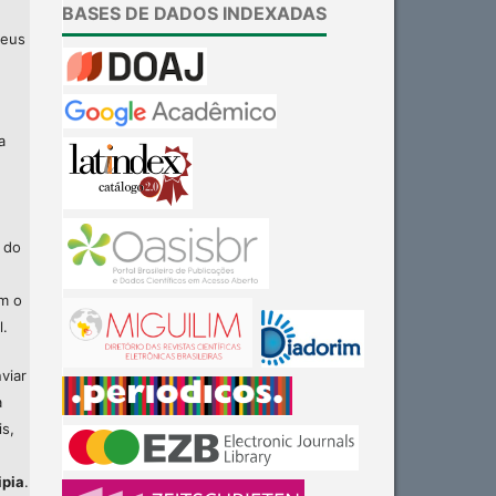
BASES DE DADOS INDEXADAS
seus
a
 do
am o
l.
viar
a
is,
ipia
.