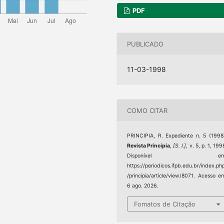
PDF
PUBLICADO
11-03-1998
COMO CITAR
PRINCIPIA, R. Expediente n. 5 (1998
Revista Principia
,
[S. l.]
, v. 5, p. 1, 199
Disponível em
https://periodicos.ifpb.edu.br/index.ph
/principia/article/view/8071. Acesso e
6 ago. 2026.
Fomatos de Citação