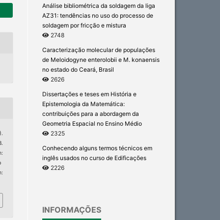
Análise bibliométrica da soldagem da liga
AZ31: tendências no uso do processo de
soldagem por fricção e mistura
2748
Caracterização molecular de populações
de Meloidogyne enterolobii e M. konaensis
no estado do Ceará, Brasil
2626
Dissertações e teses em História e
Epistemologia da Matemática:
contribuições para a abordagem da
Geometria Espacial no Ensino Médio
2325
).
8.
Conhecendo alguns termos técnicos em
:
inglês usados no curso de Edificações
p
2226
m:
INFORMAÇÕES