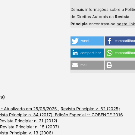
Demais informações sobre a Políti
de Direitos Autorais da
Revista
Principia
encontram-se
neste link
tweet
compartilha
compartilhar
compartilha
mail
es)
) - Atualizado em 25/06/2025
,
Revista Principia: v. 62 (2025)
ista Principia: n. 34 (2017): Edição Especial -- COBENGE 2016
Revista Principia: n. 21 (2012)
Revista Principia: n. 15 (2007)
ista Principia: v. 13 (2006)