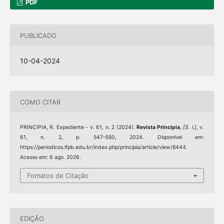
PDF
PUBLICADO
10-04-2024
COMO CITAR
PRINCIPIA, R. Expediente - v. 61, n. 2 (2024).
Revista Principia
,
[S. l.]
, v.
61, n. 2, p. 547–550, 2024. Disponível em:
https://periodicos.ifpb.edu.br/index.php/principia/article/view/8444.
Acesso em: 6 ago. 2026.
Fomatos de Citação
EDIÇÃO