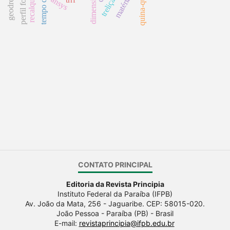
matéria seca
geodrenos
quina-quina
ansys
recalque
CONTATO PRINCIPAL
Editoria da Revista Principia
Instituto Federal da Paraíba (IFPB)
Av. João da Mata, 256 - Jaguaribe. CEP: 58015-020.
João Pessoa - Paraíba (PB) - Brasil
E-mail:
revistaprincipia@ifpb.edu.br