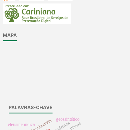
MAPA
PALAVRAS-CHAVE
geossintético
tempo de sobrevida
geodrenos
treliças planas
eleusine indica