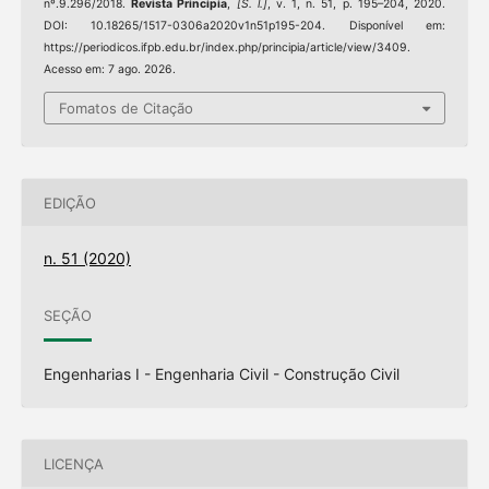
nº.9.296/2018.
Revista Principia
,
[S. l.]
, v. 1, n. 51, p. 195–204, 2020.
DOI: 10.18265/1517-0306a2020v1n51p195-204. Disponível em:
https://periodicos.ifpb.edu.br/index.php/principia/article/view/3409.
Acesso em: 7 ago. 2026.
Fomatos de Citação
EDIÇÃO
n. 51 (2020)
SEÇÃO
Engenharias I - Engenharia Civil - Construção Civil
LICENÇA