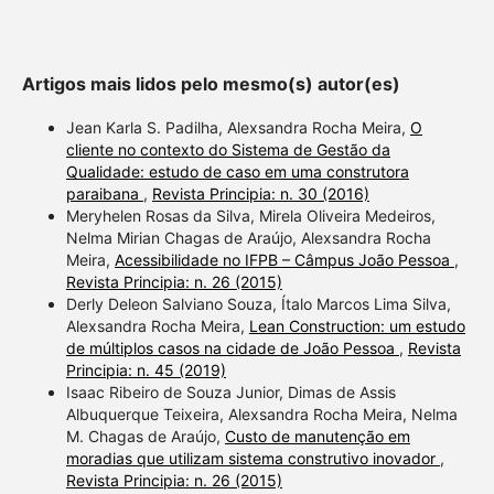
describi
support
contrast
Artigos mais lidos pelo mesmo(s) autor(es)
a label 
section 
Jean Karla S. Padilha, Alexsandra Rocha Meira,
O
cliente no contexto do Sistema de Gestão da
made.
Qualidade: estudo de caso em uma construtora
paraibana
,
Revista Principia: n. 30 (2016)
Meryhelen Rosas da Silva, Mirela Oliveira Medeiros,
Nelma Mirian Chagas de Araújo, Alexsandra Rocha
Meira,
Acessibilidade no IFPB – Câmpus João Pessoa
,
Revista Principia: n. 26 (2015)
Derly Deleon Salviano Souza, Ítalo Marcos Lima Silva,
Alexsandra Rocha Meira,
Lean Construction: um estudo
de múltiplos casos na cidade de João Pessoa
,
Revista
Principia: n. 45 (2019)
Isaac Ribeiro de Souza Junior, Dimas de Assis
Albuquerque Teixeira, Alexsandra Rocha Meira, Nelma
M. Chagas de Araújo,
Custo de manutenção em
moradias que utilizam sistema construtivo inovador
,
Revista Principia: n. 26 (2015)