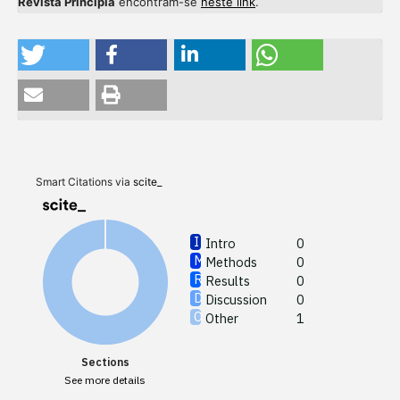
Revista Principia
encontram-se
neste link
.
Intro
Meth
Resul
Discu
Smart Citations via
scite_
Other
Intro
0
Methods
0
See how
Results
0
cited at
Discussion
0
Other
1
Scite sh
paper h
Sections
providin
See more details
citation,