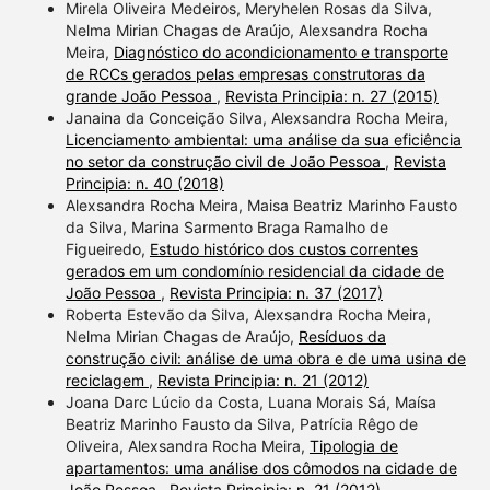
Mirela Oliveira Medeiros, Meryhelen Rosas da Silva,
Nelma Mirian Chagas de Araújo, Alexsandra Rocha
Meira,
Diagnóstico do acondicionamento e transporte
de RCCs gerados pelas empresas construtoras da
grande João Pessoa
,
Revista Principia: n. 27 (2015)
Janaina da Conceição Silva, Alexsandra Rocha Meira,
Licenciamento ambiental: uma análise da sua eficiência
no setor da construção civil de João Pessoa
,
Revista
Principia: n. 40 (2018)
Alexsandra Rocha Meira, Maisa Beatriz Marinho Fausto
da Silva, Marina Sarmento Braga Ramalho de
Figueiredo,
Estudo histórico dos custos correntes
gerados em um condomínio residencial da cidade de
João Pessoa
,
Revista Principia: n. 37 (2017)
Roberta Estevão da Silva, Alexsandra Rocha Meira,
Nelma Mirian Chagas de Araújo,
Resíduos da
construção civil: análise de uma obra e de uma usina de
reciclagem
,
Revista Principia: n. 21 (2012)
Joana Darc Lúcio da Costa, Luana Morais Sá, Maísa
Beatriz Marinho Fausto da Silva, Patrícia Rêgo de
Oliveira, Alexsandra Rocha Meira,
Tipologia de
apartamentos: uma análise dos cômodos na cidade de
João Pessoa
,
Revista Principia: n. 21 (2012)