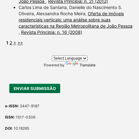
João Pessoa
,
Revista Principia: n. 21 (2012)
Carlos Lima de Santana, Danielle do Nascimento S.
Oliveira, Alexsandra Rocha Meira,
Oferta de imóveis
residenciais verticais: uma análise sobre suas
características na Região Metropolitana de João Pessoa
,
Revista Principia: n. 16 (2008)
1
2
>
>>
Powered by
Translate
ENVIAR SUBMISSÃO
e-ISSN:
2447-9187
ISSN:
1517-0306
DOI:
10.18265