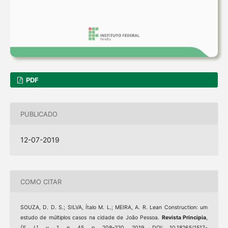
PDF
PUBLICADO
12-07-2019
COMO CITAR
SOUZA, D. D. S.; SILVA, Ítalo M. L.; MEIRA, A. R. Lean Construction: um
estudo de múltiplos casos na cidade de João Pessoa.
Revista Principia
,
[S. l.]
, v. 1, n. 45, p. 208–220, 2019. DOI: 10.18265/1517-