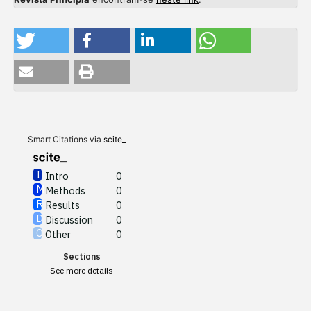
Intro
0
Methods
0
Results
0
Discussion
0
Other
0
Smart Citations via
scite_
Intro
0
Methods
0
See how this article has been
Results
0
cited at
scite.ai
Discussion
0
Other
0
Scite shows how a scientific
Sections
paper has been cited by
See more details
providing the context of the
citation, a classification