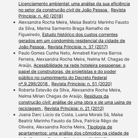
Licenciamento ambiental: uma análise da sua eficiência
no setor da construção civil de João Pessoa
,
Revista
Principia: n. 40 (2018)
Alexsandra Rocha Meira, Maisa Beatriz Marinho Fausto
da Silva, Marina Sarmento Braga Ramalho de
Figueiredo,
Estudo histórico dos custos correntes
gerados em um condomínio residencial da cidade de
João Pessoa
,
Revista Principia: n. 37 (2017)
Paulo Gomes Cunha Neto, Annabell Karynna Barros
Ferreira, Alexsandra Rocha Meira, Nelma M. Chagas de
Araújo,
Acessibilidade na rede hoteleira pessoense: o
papel de construtoras, de projetistas e do poder
público no cumprimento do Decreto Federal
nº.9.296/2018
,
Revista Principia: n. 51 (2020)
Roberta Estevão da Silva, Alexsandra Rocha Meira,
Nelma Mirian Chagas de Araújo,
Resíduos da
construção civil: análise de uma obra e de uma usina de
reciclagem
,
Revista Principia: n. 21 (2012)
Joana Darc Lúcio da Costa, Luana Morais Sá, Maísa
Beatriz Marinho Fausto da Silva, Patrícia Rêgo de
Oliveira, Alexsandra Rocha Meira,
Tipologia de
apartamentos: uma análise dos cômodos na cidade de