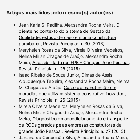
describing whether it
supports, mentions, or
Artigos mais lidos pelo mesmo(s) autor(es)
contrasts the cited claim, and
a label indicating in which
Jean Karla S. Padilha, Alexsandra Rocha Meira,
O
section the citation was
cliente no contexto do Sistema de Gestão da
Qualidade: estudo de caso em uma construtora
made.
paraibana
,
Revista Principia: n. 30 (2016)
Meryhelen Rosas da Silva, Mirela Oliveira Medeiros,
Nelma Mirian Chagas de Araújo, Alexsandra Rocha
Meira,
Acessibilidade no IFPB – Câmpus João Pessoa
,
Revista Principia: n. 26 (2015)
Isaac Ribeiro de Souza Junior, Dimas de Assis
Albuquerque Teixeira, Alexsandra Rocha Meira, Nelma
M. Chagas de Araújo,
Custo de manutenção em
moradias que utilizam sistema construtivo inovador
,
Revista Principia: n. 26 (2015)
Mirela Oliveira Medeiros, Meryhelen Rosas da Silva,
Nelma Mirian Chagas de Araújo, Alexsandra Rocha
Meira,
Diagnóstico do acondicionamento e transporte
de RCCs gerados pelas empresas construtoras da
grande João Pessoa
,
Revista Principia: n. 27 (2015)
Janaina da Conceição Silva, Alexsandra Rocha Meira,