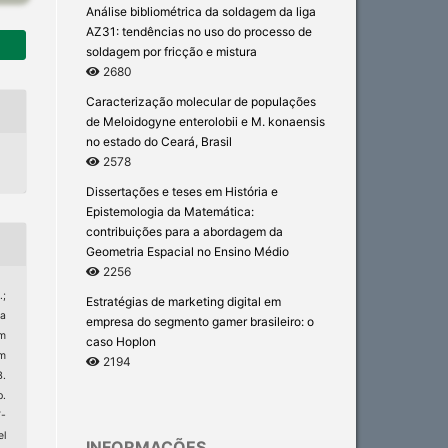
Análise bibliométrica da soldagem da liga
AZ31: tendências no uso do processo de
soldagem por fricção e mistura
2680
Caracterização molecular de populações
de Meloidogyne enterolobii e M. konaensis
no estado do Ceará, Brasil
2578
Dissertações e teses em História e
Epistemologia da Matemática:
contribuições para a abordagem da
Geometria Espacial no Ensino Médio
2256
.;
Estratégias de marketing digital em
da
empresa do segmento gamer brasileiro: o
um
caso Hoplon
m
2194
B.
p.
7-
l
INFORMAÇÕES