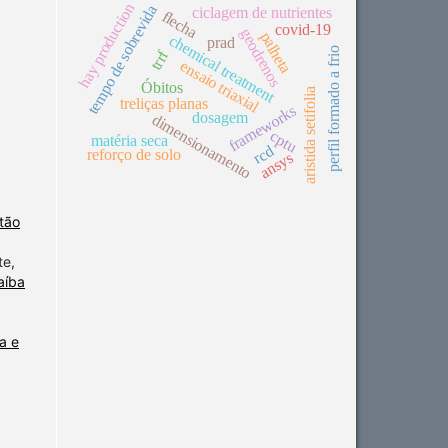
hay production
tempo de sobrevida
ciclagem de nutrientes
flecha
covid-19
geodrenos
palheta
chemical treatment
prad
perfil formado a frio
trrf
ensaio triaxial
Óbitos
aristida setifolia
treliças planas
frameworks
dosagem
dimensionamento
cptu
matéria seca
rcd
reforço de solo
ansys
tão
te,
aíba
a e