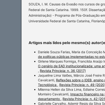
SOUZA, I. M. Causas da Evasão nos cursos de gr
Federal de Santa Catarina. 1999. 150f. Disserta
Administração) - Programa de Pós-Graduação em
Universidade Federal de Santa Catarina, Florianóp
Artigos mais lidos pelo mesmo(s) autor(
Daniele Souza Farias, Maria da Conceição 
de políticas públicas implementadas no est
Girlene Marques Formiga, Francilda Araújo I
O cenário de EAD institucionalizada: uma an
,
Revista Principia: n. 36 (2017)
Jaqueline Lima Valões, Márcio José Freire 
Cavalcanti,
Reflexões sobre o IDEB, ensino 
Tecnológica
,
Revista Principia: n. 49 (2020
Milenna Hellen da Silva Lima, Edlaine Corre
Monteiro Cavalcanti,
Impacto financeiro na
departamento
,
Revista Principia: n. 42 (20
Gabrielle Carvalho, Ademir Regis da Silva 