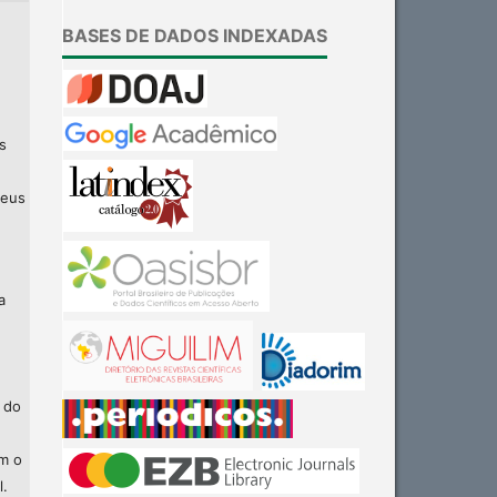
BASES DE DADOS INDEXADAS
s
seus
a
 do
am o
l.