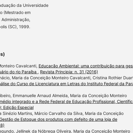
aduação da Universidade
ção (Mestrado em
 Administração,
olis (SC), 1999.
es)
Monteiro Cavalcanti,
Educação Ambiental: uma contribuição para ges
uário do rio Paraíba
,
Revista Principia: n. 31 (2016)
nácio, Maria da Conceição Monteiro Cavalcanti, Cristina Rothier Duar
álise do Curso de Licenciatura em Letras do Instituto Federal da Par
Ribeiro, Emmanuelle Arnaud Almeida, Maria da Conceição Monteiro
médio integrado e a Rede Federal de Educação Profissional, Científic
): Edição Especial
ia Sinézio Martins, Márcio Carvalho da Silva, Maria da Conceição
 Gestão de Estoque dos produtos com defeito de uma loja de
18)
Segundo, Jellinek da Nóbrega Oliveira, Maria da Conceição Monteiro