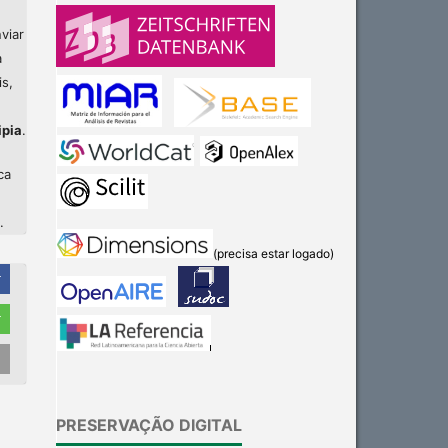
viar
a
is,
ipia
.
ca
.
(precisa estar logado)
r
r
Intro
0
Methods
0
PRESERVAÇÃO DIGITAL
Results
1
Discussion
2