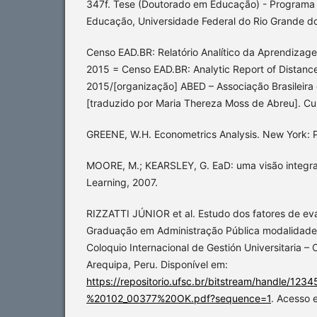
347f. Tese (Doutorado em Educação) - Program
Educação, Universidade Federal do Rio Grande do
Censo EAD.BR: Relatório Analítico da Aprendizage
2015 = Censo EAD.BR: Analytic Report of Distance 
2015/[organização] ABED – Associação Brasileira
[traduzido por Maria Thereza Moss de Abreu]. Cur
GREENE, W.H. Econometrics Analysis. New York: Pr
MOORE, M.; KEARSLEY, G. EaD: uma visão integr
Learning, 2007.
RIZZATTI JÚNIOR et al. Estudo dos fatores de ev
Graduação em Administração Pública modalidade 
Coloquio Internacional de Gestión Universitaria – C
Arequipa, Peru. Disponível em:
https://repositorio.ufsc.br/bitstream/handle/1
%20102_00377%20OK.pdf?sequence=1
. Acesso 