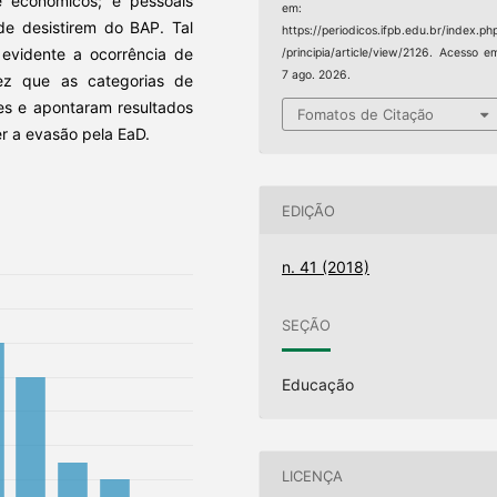
s e econômicos; e pessoais
em:
de desistirem do BAP. Tal
https://periodicos.ifpb.edu.br/index.ph
 evidente a ocorrência de
/principia/article/view/2126. Acesso e
7 ago. 2026.
z que as categorias de
res e apontaram resultados
Fomatos de Citação
r a evasão pela EaD.
EDIÇÃO
n. 41 (2018)
SEÇÃO
Educação
LICENÇA