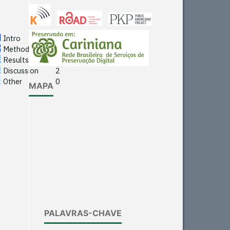
Other
0
Intro
0
Methods
0
See how this article has been
Results
1
cited at
scite.ai
Discussion
2
Other
0
MAPA
Scite shows how a scientific
paper has been cited by
providing the context of the
citation, a classification
describing whether it
supports, mentions, or
contrasts the cited claim, and
a label indicating in which
section the citation was
made.
PALAVRAS-CHAVE