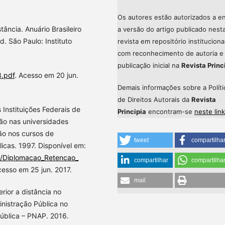
Os autores estão autorizados a en
ância. Anuário Brasileiro
a versão do artigo publicado nest
d. São Paulo: Instituto
revista em repositório instituciona
com reconhecimento de autoria e
publicação inicial na
Revista Princ
8.pdf
. Acesso em 20 jun.
Demais informações sobre a Políti
de Direitos Autorais da
Revista
Instituições Federais de
Principia
encontram-se
neste link
ão nas universidades
são nos cursos de
tweet
compartilha
icas. 1997. Disponível em:
er/Diplomacao_Retencao_
compartilhar
compartilha
esso em 25 jun. 2017.
mail
ior a distância no
nistração Pública no
ública – PNAP. 2016.