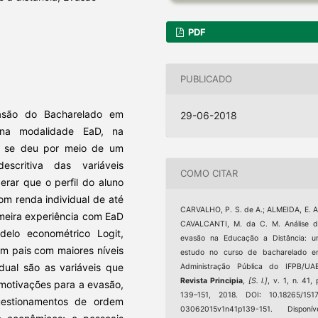
PDF
PUBLICADO
vasão do Bacharelado em
29-06-2018
 na modalidade EaD, na
s se deu por meio de um
escritiva das variáveis
COMO CITAR
rar que o perfil do aluno
om renda individual de até
CARVALHO, P. S. de A.; ALMEIDA, E. A
rimeira experiência com EaD
CAVALCANTI, M. da C. M. Análise 
elo econométrico Logit,
evasão na Educação a Distância: 
om pais com maiores níveis
estudo no curso de bacharelado e
idual são as variáveis que
Administração Pública do IFPB/UA
Revista Principia
,
[S. l.]
, v. 1, n. 41, 
motivações para a evasão,
139–151, 2018. DOI: 10.18265/151
uestionamentos de ordem
03062015v1n41p139-151. Disponíve