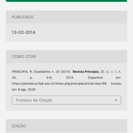
PUBLICADO
13-03-2014
COMO CITAR
PRINCIPIA, R. Expediente n. 24 (2014).
Revista Principia
,
[S. l.]
, v. 1, n.
24, p. 5–6, 2014. Disponível em:
https://periodicos.ifpb.edu.br/index.php/principia/article/view/98. Acesso
em: 8 ago. 2026.
Fomatos de Citação
EDIÇÃO