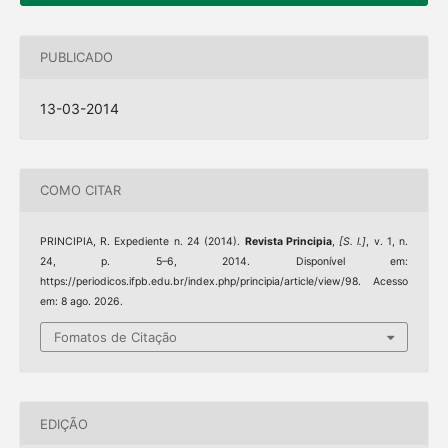
PUBLICADO
13-03-2014
COMO CITAR
PRINCIPIA, R. Expediente n. 24 (2014).
Revista Principia
,
[S. l.]
, v. 1, n.
24, p. 5–6, 2014. Disponível em:
https://periodicos.ifpb.edu.br/index.php/principia/article/view/98. Acesso
em: 8 ago. 2026.
Fomatos de Citação
EDIÇÃO