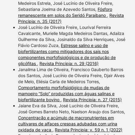
Medeiros Estrela, José Lucínio de Oliveira Freire,
Sebastiana Joelma de Azevedo Santos,
Fósforo
remanescente em solos do Seridó Paraibano
,
Revista
Principia: n. 35 (2017)
José Lucínio de Oliveira Freire, Lourival Ferreira
Cavalcante, Murielle Magda Medeiros Dantas, Adailza
Guilherme da Silva, Josinaldo da Silva Henriques, José
Flávio Cardoso Zuza,
Estresse salino e uso de
biofertilizantes como mitigadores dos sais nos
componentes morfofisiológicos e de produção de
glicófitas
,
Revista Principia: n. 29 (2016)
Janailma Lima de Oliveira, Francisco Gauberto Barros
dos Santos, José Lucínio de Oliveira Freire, Djair Alves
de Melo, Eliésia Carla de Medeiros Torres,
Comportamento morfofisiológico de mudas de
mamoeiro “Solo” produzidas com águas salinas e
biofertilizante bovino
,
Revista Principia: n. 27 (2015)
Jaiane Eva da Silva, José Lucínio de Oliveira Freire,
José Gomes Barreto Neto, Naelson Araujo dos Santos,
Concentração e acúmulo de macronutrientes em
cultivares de alfaces crespas adubadas com urina
oxidada de vaca
,
Revista Principia: v. 59 n. 1 (2022)