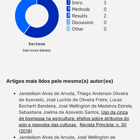
Intro
3
Methods
0
See how
Results
2
cited at
Discussion
0
Other
0
Scite sh
paper h
Sections
providin
See more details
citation,
describi
support
contrast
Artigos mais lidos pelo mesmo(s) autor(es)
a label 
Jandeilson Alves de Arruda, Thiago Anderson Oliveira
section 
de Azevedo, José Lucínio de Oliveira Freire, Lucas
made.
Bochartt Bandeira, José Wellington de Medeiros Estrela,
Sebastiana Joelma de Azevedo Santos,
Uso da cinza
de biomassa na agricultura: efeitos sobre atributos do
solo e resposta das culturas
,
Revista Principia: n. 30
(2016)
Jandeilson Alves de Arruda, José Wellington de