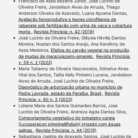
Francisco de Assis Bezerra Junior, José Lucínio de
Oliveira Freire, Jandeilson Alves de Arruda, Thiago
Anderson Oliveira de Azevedo, Luana Apoena Dantas,
Avaliação fenoprodutiva e teores clorofilianos de
rabanete sob fertilização com urina de vaca e cobertura
morta
,
Revista Principia: n. 42 (2018)
José Lucínio de Oliveira Freire, Glêysla Hévilla Dantas
Moreira, Noatan dos Santos Araújo, Ana Karolinny de
Assis Medeiros,
Efeitos do carvão vegetal na produção
de mudas de maracujazeiro-amarelo
,
Revista Principia:
v. 59 n. 2 (2022)
Maria Tatianny de Oliveira Vasconcelos, Edinalva Alves
Vital dos Santos, Talita Kelly Pinheiro Lucena, Jandeilson
Alves de Arruda, José Lucínio de Oliveira Freire,
Diagnóstico de arborização urbana no município de
Pedra Lavrada, estado da Paraíba, Brasil
,
Revista
Principia: v. 60 n. 3 (2023)
Lidiane Maria dos Santos Guimarães Barros, Jose
Lucínio de Oliveira Freire, Andreza Agda Dantas Silva,
Comportamento vegetativo do tomateiro-cereja
(Lycopersicon pimpinellifolium) irrigado com águas
salinas
,
Revista Principia: n. 44 (2019)
Sebastiana Joelma de Azevedo Santos, José Lucínio de