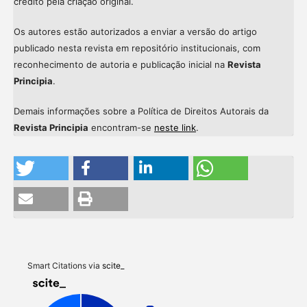
crédito pela criação original.
Os autores estão autorizados a enviar a versão do artigo
publicado nesta revista em repositório institucionais, com
reconhecimento de autoria e publicação inicial na
Revista
Principia
.
Demais informações sobre a Política de Direitos Autorais da
Revista Principia
encontram-se
neste link
.
Intro
Meth
Resul
Discu
Smart Citations via
scite_
Other