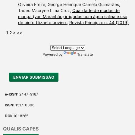
Oliveira Freire, George Henrique Camêlo Guimarães,
Tadeu Macryne Lima Cruz,
Qualidade de mudas de
manga (var. Maranhão) irrigadas com água salina e uso
de biofertilizante bovino
,
Revista Principia: n. 44 (2019)
1
2
>
>>
Powered by
Translate
ENVIAR SUBMISSÃO
e-ISSN:
2447-9187
ISSN:
1517-0306
DOI:
10.18265
QUALIS CAPES