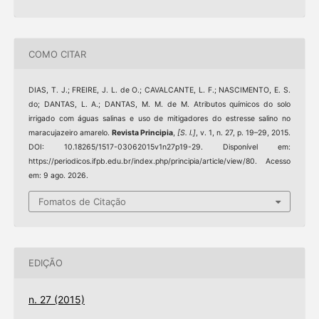
COMO CITAR
DIAS, T. J.; FREIRE, J. L. de O.; CAVALCANTE, L. F.; NASCIMENTO, E. S.
do; DANTAS, L. A.; DANTAS, M. M. de M. Atributos químicos do solo
irrigado com águas salinas e uso de mitigadores do estresse salino no
maracujazeiro amarelo.
Revista Principia
,
[S. l.]
, v. 1, n. 27, p. 19–29, 2015.
DOI: 10.18265/1517-03062015v1n27p19-29. Disponível em:
https://periodicos.ifpb.edu.br/index.php/principia/article/view/80. Acesso
em: 9 ago. 2026.
Fomatos de Citação
EDIÇÃO
n. 27 (2015)