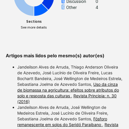
Discussion
0
Other
4
Scite sh
paper h
Sections
providin
See more details
citation,
describi
support
contrast
Artigos mais lidos pelo mesmo(s) autor(es)
a label 
section 
Jandeilson Alves de Arruda, Thiago Anderson Oliveira
de Azevedo, José Lucínio de Oliveira Freire, Lucas
made.
Bochartt Bandeira, José Wellington de Medeiros Estrela,
Sebastiana Joelma de Azevedo Santos,
Uso da cinza
de biomassa na agricultura: efeitos sobre atributos do
solo e resposta das culturas
,
Revista Principia: n. 30
(2016)
Jandeilson Alves de Arruda, José Wellington de
Medeiros Estrela, José Lucínio de Oliveira Freire,
Sebastiana Joelma de Azevedo Santos,
Fósforo
remanescente em solos do Seridó Paraibano
,
Revista