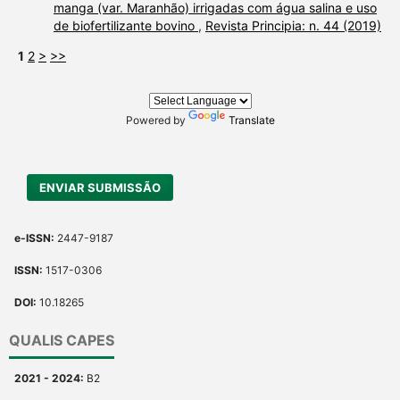
manga (var. Maranhão) irrigadas com água salina e uso
de biofertilizante bovino
,
Revista Principia: n. 44 (2019)
1
2
>
>>
Powered by
Translate
ENVIAR SUBMISSÃO
e-ISSN:
2447-9187
ISSN:
1517-0306
DOI:
10.18265
QUALIS CAPES
2021 - 2024:
B2