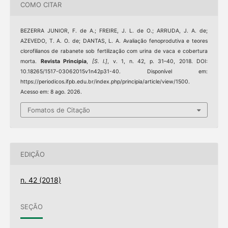
COMO CITAR
BEZERRA JUNIOR, F. de A.; FREIRE, J. L. de O.; ARRUDA, J. A. de;
AZEVEDO, T. A. O. de; DANTAS, L. A. Avaliação fenoprodutiva e teores
clorofilianos de rabanete sob fertilização com urina de vaca e cobertura
morta.
Revista Principia
,
[S. l.]
, v. 1, n. 42, p. 31–40, 2018. DOI:
10.18265/1517-03062015v1n42p31-40. Disponível em:
https://periodicos.ifpb.edu.br/index.php/principia/article/view/1500.
Acesso em: 8 ago. 2026.
Fomatos de Citação
EDIÇÃO
n. 42 (2018)
SEÇÃO