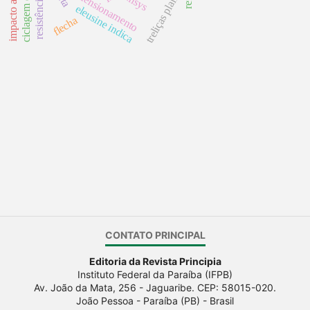
impacto ambiental
dimensionamento
treliças planas
ansys
eleusine indica
flecha
CONTATO PRINCIPAL
Editoria da Revista Principia
Instituto Federal da Paraíba (IFPB)
Av. João da Mata, 256 - Jaguaribe. CEP: 58015-020.
João Pessoa - Paraíba (PB) - Brasil