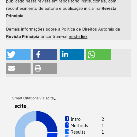
publicado nesta revista em repositório institucionais, com
reconhecimento de autoria e publicação inicial na
Revista
Principia
.
Demais informações sobre a Política de Direitos Autorais da
Revista Principia
encontram-se
neste link
.
Intro
Meth
Resul
Discu
Smart Citations via
scite_
Other
Intro
2
Methods
1
See how
Results
1
cited at