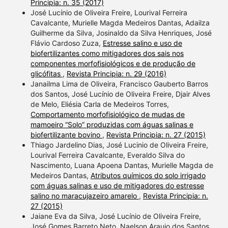
Principia: n. 35 (2017)
José Lucínio de Oliveira Freire, Lourival Ferreira
Cavalcante, Murielle Magda Medeiros Dantas, Adailza
Guilherme da Silva, Josinaldo da Silva Henriques, José
Flávio Cardoso Zuza,
Estresse salino e uso de
biofertilizantes como mitigadores dos sais nos
componentes morfofisiológicos e de produção de
glicófitas
,
Revista Principia: n. 29 (2016)
Janailma Lima de Oliveira, Francisco Gauberto Barros
dos Santos, José Lucínio de Oliveira Freire, Djair Alves
de Melo, Eliésia Carla de Medeiros Torres,
Comportamento morfofisiológico de mudas de
mamoeiro “Solo” produzidas com águas salinas e
biofertilizante bovino
,
Revista Principia: n. 27 (2015)
Thiago Jardelino Dias, José Lucinio de Oliveira Freire,
Lourival Ferreira Cavalcante, Everaldo Silva do
Nascimento, Luana Apoena Dantas, Murielle Magda de
Medeiros Dantas,
Atributos químicos do solo irrigado
com águas salinas e uso de mitigadores do estresse
salino no maracujazeiro amarelo
,
Revista Principia: n.
27 (2015)
Jaiane Eva da Silva, José Lucínio de Oliveira Freire,
José Gomes Barreto Neto, Naelson Araujo dos Santos,