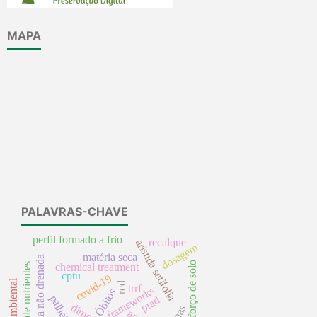
MAPA
PALAVRAS-CHAVE
perfil formado a frio
recalque
aristida setifolia
dosagem
matéria seca
resistência não drenada
reforço de solo
ciclagem de nutrientes
chemical treatment
cptu
covid-19
rcd
trrf
frameworks
Óbitos
palheta
prad