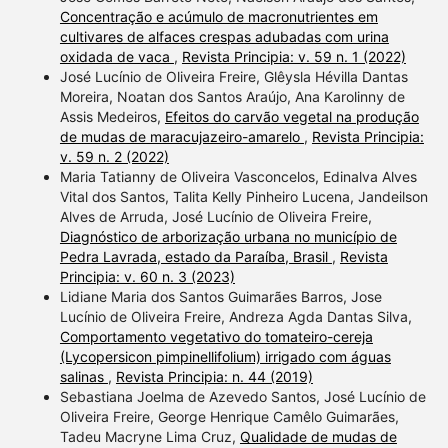
Concentração e acúmulo de macronutrientes em
cultivares de alfaces crespas adubadas com urina
oxidada de vaca
,
Revista Principia: v. 59 n. 1 (2022)
José Lucínio de Oliveira Freire, Glêysla Hévilla Dantas
Moreira, Noatan dos Santos Araújo, Ana Karolinny de
Assis Medeiros,
Efeitos do carvão vegetal na produção
de mudas de maracujazeiro-amarelo
,
Revista Principia:
v. 59 n. 2 (2022)
Maria Tatianny de Oliveira Vasconcelos, Edinalva Alves
Vital dos Santos, Talita Kelly Pinheiro Lucena, Jandeilson
Alves de Arruda, José Lucínio de Oliveira Freire,
Diagnóstico de arborização urbana no município de
Pedra Lavrada, estado da Paraíba, Brasil
,
Revista
Principia: v. 60 n. 3 (2023)
Lidiane Maria dos Santos Guimarães Barros, Jose
Lucínio de Oliveira Freire, Andreza Agda Dantas Silva,
Comportamento vegetativo do tomateiro-cereja
(Lycopersicon pimpinellifolium) irrigado com águas
salinas
,
Revista Principia: n. 44 (2019)
Sebastiana Joelma de Azevedo Santos, José Lucínio de
Oliveira Freire, George Henrique Camêlo Guimarães,
Tadeu Macryne Lima Cruz,
Qualidade de mudas de