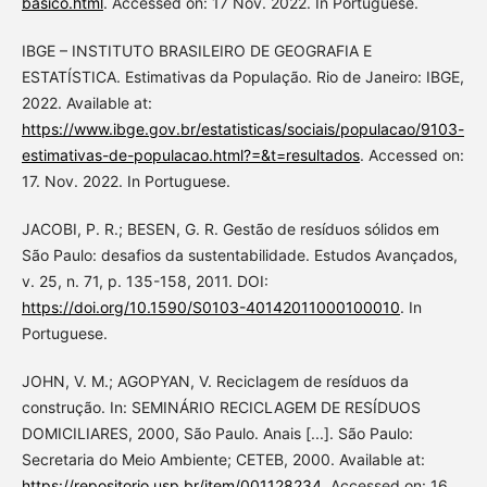
basico.html
. Accessed on: 17 Nov. 2022. In Portuguese.
IBGE – INSTITUTO BRASILEIRO DE GEOGRAFIA E
ESTATÍSTICA. Estimativas da População. Rio de Janeiro: IBGE,
2022. Available at:
https://www.ibge.gov.br/estatisticas/sociais/populacao/9103-
estimativas-de-populacao.html?=&t=resultados
. Accessed on:
17. Nov. 2022. In Portuguese.
JACOBI, P. R.; BESEN, G. R. Gestão de resíduos sólidos em
São Paulo: desafios da sustentabilidade. Estudos Avançados,
v. 25, n. 71, p. 135-158, 2011. DOI:
https://doi.org/10.1590/S0103-40142011000100010
. In
Portuguese.
JOHN, V. M.; AGOPYAN, V. Reciclagem de resíduos da
construção. In: SEMINÁRIO RECICLAGEM DE RESÍDUOS
DOMICILIARES, 2000, São Paulo. Anais [...]. São Paulo:
Secretaria do Meio Ambiente; CETEB, 2000. Available at:
https://repositorio.usp.br/item/001128234
. Accessed on: 16