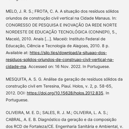
MELO, J. R. S.; FROTA, C. A. A situação dos resíduos sólidos
oriundos de construção civil vertical na Cidade Manaus. In:
CONGRESSO DE PESQUISA E INOVAÇÃO DA REDE NORTE
NORDESTE DE EDUCAÇÃO TECNOLÓGICA (CONNEPI), 5.,
Maceió, 2010. Anais [...]. Maceió: Instituto Federal de
Educação, Ciência e Tecnologia de Alagoas, 2010. 8 p.
Available at:
https://silo.tips/download/a-situaao-dos-
residuos-solidos-oriundos-de-construao-civil-vertical-na-
cidade-ma
. Accessed on: 16 Nov. 2022. In Portuguese.
MESQUITA, A. S. G. Análise da geração de resíduos sólidos da
construção civil em Teresina, Piauí. Holos, v. 2, p. 58-65,
2012. DOI:
https://doi.org/10.15628/holos.2012.835
. In
Portuguese.
OLIVEIRA, M. E. D.; SALES, R. J. M.; OLIVEIRA, L. A. S.;
CABRAL, A. E. B. Diagnóstico da geração e da composição
dos RCD de Fortaleza/CE. Engenharia Sanitária e Ambiental, v.