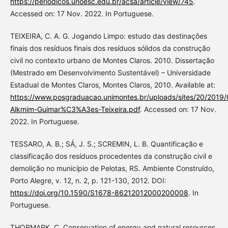
https://periodicos.unoesc.edu.br/acsa/article/view/745
.
Accessed on: 17 Nov. 2022. In Portuguese.
TEIXEIRA, C. A. G. Jogando Limpo: estudo das destinações
finais dos resíduos finais dos resíduos sólidos da construção
civil no contexto urbano de Montes Claros. 2010. Dissertação
(Mestrado em Desenvolvimento Sustentável) – Universidade
Estadual de Montes Claros, Montes Claros, 2010. Available at:
https://www.posgraduacao.unimontes.br/uploads/sites/20/201
Alkmim-Guimar%C3%A3es-Teixeira.pdf
. Accessed on: 17 Nov.
2022. In Portuguese.
TESSARO, A. B.; SÁ, J. S.; SCREMIN, L. B. Quantificação e
classificação dos resíduos procedentes da construção civil e
demolição no município de Pelotas, RS. Ambiente Construído,
Porto Alegre, v. 12, n. 2, p. 121-130, 2012. DOI:
https://doi.org/10.1590/S1678-86212012000200008
. In
Portuguese.
THORMARK, C. Conservation of energy and natural resources