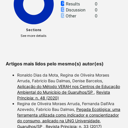
See how
Results
0
cited at
Discussion
0
Other
0
Scite sh
paper h
Sections
providin
See more details
citation,
describi
support
contrast
Artigos mais lidos pelo mesmo(s) autor(es)
a label 
Ronaldo Dias da Mota, Regina de Oliveira Moraes
section 
Arruda, Fabricio Bau Dalmas, Denise Barcelos,
made.
Aplicação do Método VERAH nos Centros de Educação
Ambiental do Município de Guarulhos/SP
,
Revista
Principia: n. 48 (2020)
Regina de Oliveira Moraes Arruda, Fernanda Dall'Ara
Azevedo, Fabricio Bau Dalmas,
Pegada Ecológica: uma
ferramenta utilizada como indicador e conscientizador
do consumo, aplicado na UNG Universidade,
Guarulhos/SP
,
Revista Principia: n. 33 (2017)