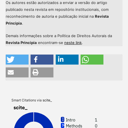
Os autores estão autorizados a enviar a versão do artigo
publicado nesta revista em repositório institucionais, com
reconhecimento de autoria e publicação inicial na
Revista
Principia
.
Demais informações sobre a Política de Direitos Autorais da
Revista Principia
encontram-se
neste link
.
Intro
Meth
Resul
Discu
Smart Citations via
scite_
Other
Intro
1
Methods
0