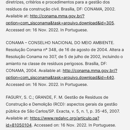
diretrizes, critérios e procedimentos para a gestão dos
resíduos da construção civil. Brasília, DF: CONAMA, 2002.
Available at:
http://conama.mma.gov.br/?
option=com_sisconama&task=arquivo.download&id=305
.
Accessed on: 16 Nov. 2022. In Portuguese.
CONAMA – CONSELHO NACIONAL DO MEIO AMBIENTE.
Resolução Conama nº 348, de 16 de agosto de 2004. Altera a
Resolução Conama no 307, de 5 de julho de 2002, incluindo o
amianto na classe de resíduos perigosos. Brasília, DF:
CONAMA, 2004. Available at:
http://conama.mma.gov.br/?
option=com_sisconama&task=arquivo.download&id=440
.
Accessed on: 16 Nov. 2022. In Portuguese.
FAGURY, S. C.; GRANDE, F. M. Gestão de Resíduos de
Construção e Demolição (RCD): aspectos gerais da gestão
pública de São Carlos/SP. Exacta, v. 5, n. 1, p. 35-45, 2007.
Available at:
https://www.redalyc.org/articulo.oa?
id=81050104
. Accessed on: 16 Nov. 2022. In Portuguese.