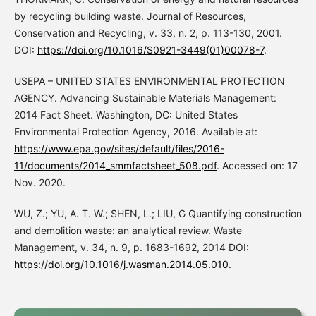
by recycling building waste. Journal of Resources,
Conservation and Recycling, v. 33, n. 2, p. 113-130, 2001.
DOI:
https://doi.org/10.1016/S0921-3449(01)00078-7
.
USEPA – UNITED STATES ENVIRONMENTAL PROTECTION
AGENCY. Advancing Sustainable Materials Management:
2014 Fact Sheet. Washington, DC: United States
Environmental Protection Agency, 2016. Available at:
https://www.epa.gov/sites/default/files/2016-
11/documents/2014_smmfactsheet_508.pdf
. Accessed on: 17
Nov. 2020.
WU, Z.; YU, A. T. W.; SHEN, L.; LIU, G Quantifying construction
and demolition waste: an analytical review. Waste
Management, v. 34, n. 9, p. 1683-1692, 2014 DOI:
https://doi.org/10.1016/j.wasman.2014.05.010
.