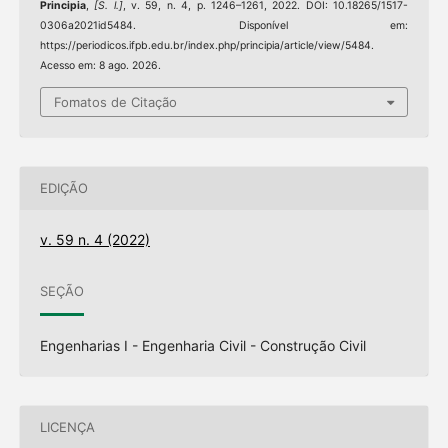
Principia
,
[S. l.]
, v. 59, n. 4, p. 1246–1261, 2022. DOI: 10.18265/1517-
0306a2021id5484. Disponível em:
https://periodicos.ifpb.edu.br/index.php/principia/article/view/5484.
Acesso em: 8 ago. 2026.
Fomatos de Citação
EDIÇÃO
v. 59 n. 4 (2022)
SEÇÃO
Engenharias I - Engenharia Civil - Construção Civil
LICENÇA