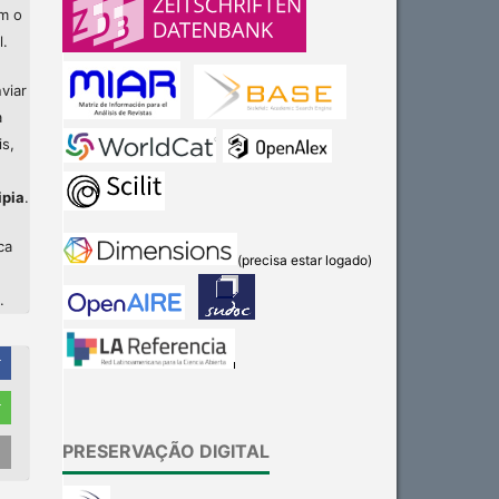
am o
l.
viar
a
is,
ipia
.
ca
(precisa estar logado)
.
r
r
PRESERVAÇÃO DIGITAL
Intro
0
Methods
0