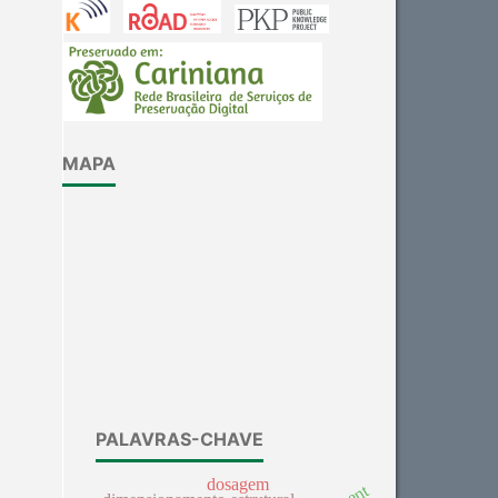
Results
0
Discussion
0
Other
0
See how this article has been
MAPA
cited at
scite.ai
Scite shows how a scientific
paper has been cited by
providing the context of the
citation, a classification
describing whether it
supports, mentions, or
contrasts the cited claim, and
a label indicating in which
PALAVRAS-CHAVE
section the citation was
made.
dosagem