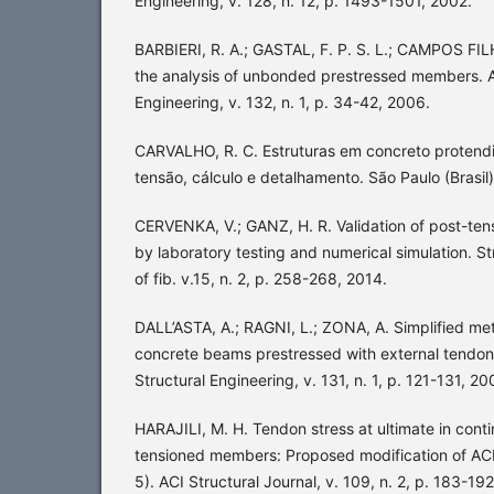
Engineering, v. 128, n. 12, p. 1493-1501, 2002.
BARBIERI, R. A.; GASTAL, F. P. S. L.; CAMPOS FIL
the analysis of unbonded prestressed members. A
Engineering, v. 132, n. 1, p. 34-42, 2006.
CARVALHO, R. C. Estruturas em concreto protendi
tensão, cálculo e detalhamento. São Paulo (Brasil):
CERVENKA, V.; GANZ, H. R. Validation of post-te
by laboratory testing and numerical simulation. St
of fib. v.15, n. 2, p. 258-268, 2014.
DALL’ASTA, A.; RAGNI, L.; ZONA, A. Simplified meth
concrete beams prestressed with external tendon
Structural Engineering, v. 131, n. 1, p. 121-131, 20
HARAJILI, M. H. Tendon stress at ultimate in con
tensioned members: Proposed modification of ACI
5). ACI Structural Journal, v. 109, n. 2, p. 183-19