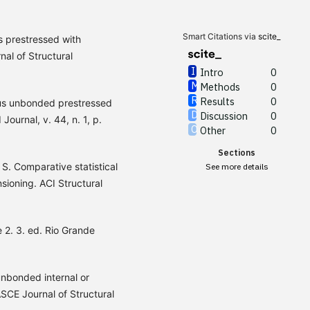
Smart Citations via
scite_
s prestressed with
al of Structural
Intro
0
Methods
0
Results
0
ous unbonded prestressed
Discussion
0
ournal, v. 44, n. 1, p.
Other
0
Sections
. Comparative statistical
See more details
sioning. ACI Structural
2. 3. ed. Rio Grande
nbonded internal or
SCE Journal of Structural