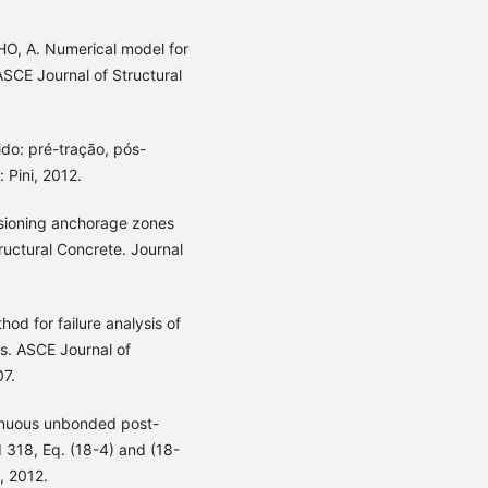
HO, A. Numerical model for
SCE Journal of Structural
do: pré-tração, pós-
 Pini, 2012.
nsioning anchorage zones
ructural Concrete. Journal
od for failure analysis of
s. ASCE Journal of
07.
tinuous unbonded post-
 318, Eq. (18-4) and (18-
2, 2012.