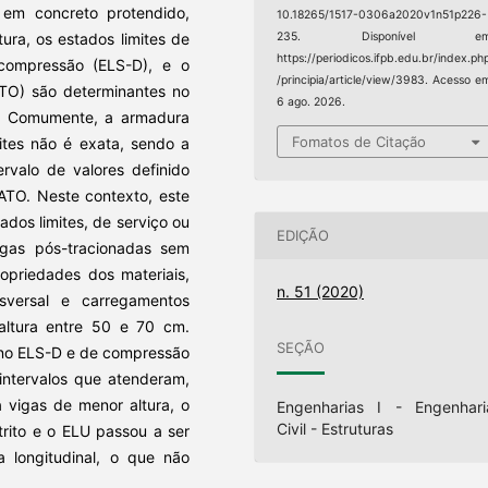
 em concreto protendido,
10.18265/1517-0306a2020v1n51p226-
tura, os estados limites de
235. Disponível em
https://periodicos.ifpb.edu.br/index.ph
scompressão (ELS-D), e o
/principia/article/view/3983. Acesso e
ATO) são determinantes no
6 ago. 2026.
. Comumente, a armadura
Fomatos de Citação
ites não é exata, sendo a
rvalo de valores definido
ATO. Neste contexto, este
tados limites, de serviço ou
EDIÇÃO
gas pós-tracionadas sem
ropriedades dos materiais,
n. 51 (2020)
sversal e carregamentos
 altura entre 50 e 70 cm.
SEÇÃO
o no ELS-D e de compressão
 intervalos que atenderam,
 vigas de menor altura, o
Engenharias I - Engenhari
Civil - Estruturas
trito e o ELU passou a ser
 longitudinal, o que não