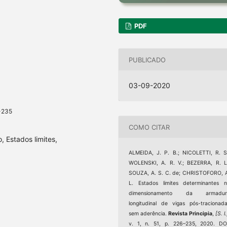
PDF
PUBLICADO
03-09-2020
-235
COMO CITAR
, Estados limites,
ALMEIDA, J. P. B.; NICOLETTI, R. S
WOLENSKI, A. R. V.; BEZERRA, R. L
SOUZA, A. S. C. de; CHRISTOFORO, 
L. Estados limites determinantes 
dimensionamento da armadur
longitudinal de vigas pós-tracionad
sem aderência.
Revista Principia
,
[S. l.
v. 1, n. 51, p. 226–235, 2020. DO