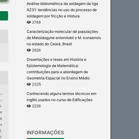
Análise bibliométrica da soldagem da liga
AZ31: tendências no uso do processo de
soldagem por fricção e mistura
2748
Caracterização molecular de populações
de Meloidogyne enterolobii e M. konaensis
no estado do Ceará, Brasil
2626
Dissertações e teses em História e
Epistemologia da Matemática:
contribuições para a abordagem da
Geometria Espacial no Ensino Médio
2325
Conhecendo alguns termos técnicos em
.;
inglês usados no curso de Edificações
.;
2226
A.
no
a
as
]
,
INFORMAÇÕES
I: