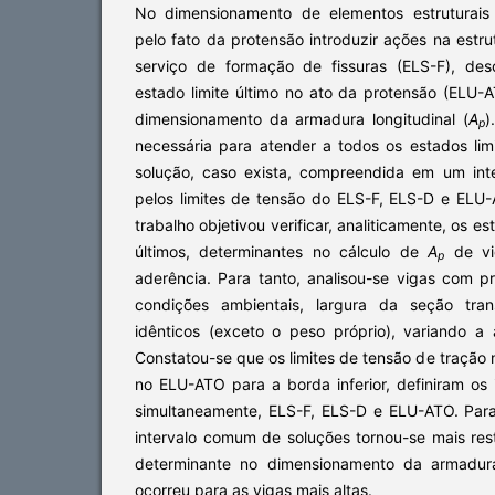
No dimensionamento de elementos estruturais
pelo fato da protensão introduzir ações na estru
serviço de formação de fissuras (ELS-F), de
estado limite último no ato da protensão (ELU-
dimensionamento da armadura longitudinal (
A
)
p
necessária para atender a todos os estados lim
solução, caso exista, compreendida em um inte
pelos limites de tensão do ELS-F, ELS-D e ELU-
trabalho objetivou verificar, analiticamente, os es
últimos, determinantes no cálculo de
A
de vi
p
aderência. Para tanto, analisou-se vigas com p
condições ambientais, largura da seção tran
idênticos (exceto o peso próprio), variando a
Constatou-se que os limites de tensão de traçã
no ELU-ATO para a borda inferior, definiram os
simultaneamente, ELS-F, ELS-D e ELU-ATO. Para
intervalo comum de soluções tornou-se mais res
determinante no dimensionamento da armadura
ocorreu para as vigas mais altas.