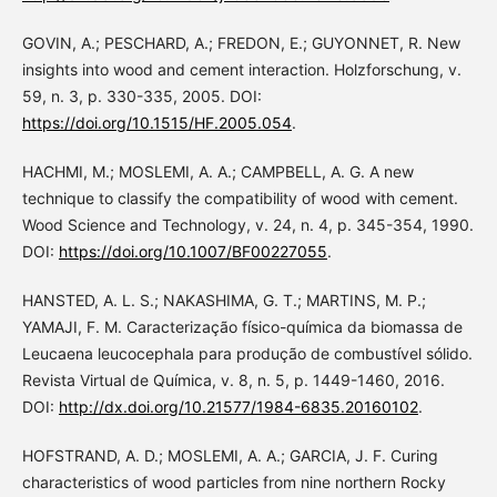
GOVIN, A.; PESCHARD, A.; FREDON, E.; GUYONNET, R. New
insights into wood and cement interaction. Holzforschung, v.
59, n. 3, p. 330-335, 2005. DOI:
https://doi.org/10.1515/HF.2005.054
.
HACHMI, M.; MOSLEMI, A. A.; CAMPBELL, A. G. A new
technique to classify the compatibility of wood with cement.
Wood Science and Technology, v. 24, n. 4, p. 345-354, 1990.
DOI:
https://doi.org/10.1007/BF00227055
.
HANSTED, A. L. S.; NAKASHIMA, G. T.; MARTINS, M. P.;
YAMAJI, F. M. Caracterização físico-química da biomassa de
Leucaena leucocephala para produção de combustível sólido.
Revista Virtual de Química, v. 8, n. 5, p. 1449-1460, 2016.
DOI:
http://dx.doi.org/10.21577/1984-6835.20160102
.
HOFSTRAND, A. D.; MOSLEMI, A. A.; GARCIA, J. F. Curing
characteristics of wood particles from nine northern Rocky