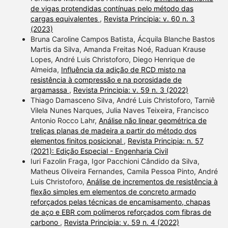
de vigas protendidas contínuas pelo método das
cargas equivalentes
,
Revista Principia: v. 60 n. 3
(2023)
Bruna Caroline Campos Batista, Ácquila Blanche Bastos
Martis da Silva, Amanda Freitas Noé, Raduan Krause
Lopes, André Luis Christoforo, Diego Henrique de
Almeida,
Influência da adição de RCD misto na
resistência à compressão e na porosidade de
argamassa
,
Revista Principia: v. 59 n. 3 (2022)
Thiago Damasceno Silva, André Luis Christoforo, Tarniê
Vilela Nunes Narques, Julia Naves Teixeira, Francisco
Antonio Rocco Lahr,
Análise não linear geométrica de
treliças planas de madeira a partir do método dos
elementos finitos posicional
,
Revista Principia: n. 57
(2021): Edição Especial - Engenharia Civil
Iuri Fazolin Fraga, Igor Pacchioni Cândido da Silva,
Matheus Oliveira Fernandes, Camila Pessoa Pinto, André
Luis Christoforo,
Análise de incrementos de resistência à
flexão simples em elementos de concreto armado
reforçados pelas técnicas de encamisamento, chapas
de aço e EBR com polímeros reforçados com fibras de
carbono
,
Revista Principia: v. 59 n. 4 (2022)