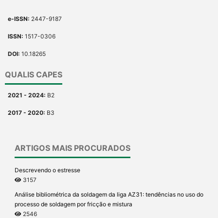
e-ISSN:
2447-9187
ISSN:
1517-0306
DOI:
10.18265
QUALIS CAPES
2021 - 2024:
B2
2017 - 2020:
B3
ARTIGOS MAIS PROCURADOS
Descrevendo o estresse
3157
Análise bibliométrica da soldagem da liga AZ31: tendências no uso do
processo de soldagem por fricção e mistura
2546