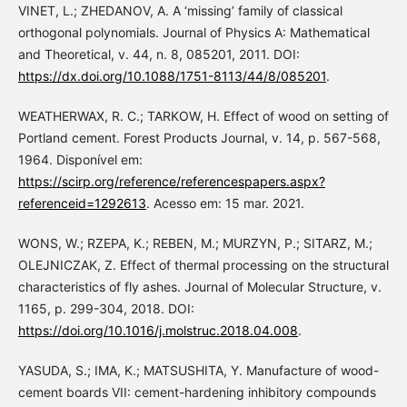
VINET, L.; ZHEDANOV, A. A ‘missing’ family of classical
orthogonal polynomials. Journal of Physics A: Mathematical
and Theoretical, v. 44, n. 8, 085201, 2011. DOI:
https://dx.doi.org/10.1088/1751-8113/44/8/085201
.
WEATHERWAX, R. C.; TARKOW, H. Effect of wood on setting of
Portland cement. Forest Products Journal, v. 14, p. 567-568,
1964. Disponível em:
https://scirp.org/reference/referencespapers.aspx?
referenceid=1292613
. Acesso em: 15 mar. 2021.
WONS, W.; RZEPA, K.; REBEN, M.; MURZYN, P.; SITARZ, M.;
OLEJNICZAK, Z. Effect of thermal processing on the structural
characteristics of fly ashes. Journal of Molecular Structure, v.
1165, p. 299-304, 2018. DOI:
https://doi.org/10.1016/j.molstruc.2018.04.008
.
YASUDA, S.; IMA, K.; MATSUSHITA, Y. Manufacture of wood-
cement boards VII: cement-hardening inhibitory compounds