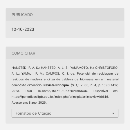
PUBLICADO
10-10-2023
COMO CITAR
HANSTED, F. A. S.; HANSTED, A. L. S.; YAMAMOTO, H.; CHRISTOFORO,
A. L.; YAMAJI, F. M.; CAMPOS, C. I. de. Potencial de reciclagem de
resíduos de madeira e cinza de caldeira de biomassa em um material
compósito cimentício.
Revista Principia
,
[S. l.]
, v. 60, n. 4, p. 1398–1412,
2023. DOI: 10.18265/1517-0306a2021id6646. Disponível em:
https://periodicos.ifpb.edu.br/index.php/principia/article/view/6646.
Acesso em: 8 ago. 2026.
Fomatos de Citação