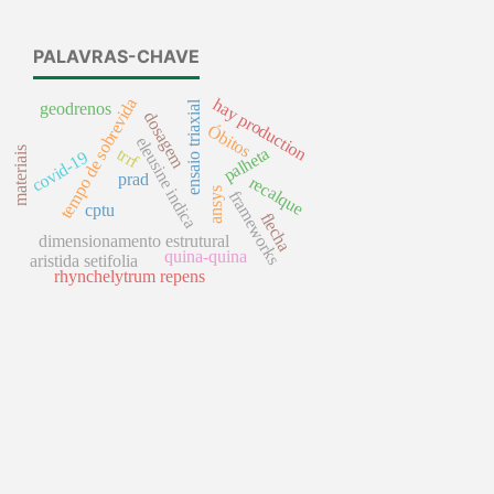
PALAVRAS-CHAVE
tempo de sobrevida
hay production
ensaio triaxial
geodrenos
dosagem
Óbitos
eleusine indica
palheta
materiais
trrf
covid-19
prad
recalque
ansys
frameworks
cptu
flecha
dimensionamento estrutural
quina-quina
aristida setifolia
rhynchelytrum repens