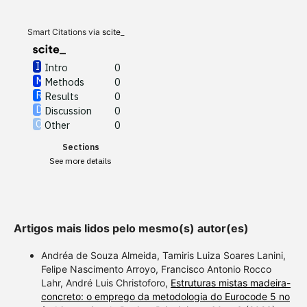
Results
0
Discussion
0
Other
0
Smart Citations via
scite_
Intro
0
Methods
0
See how this article has been
Results
0
cited at
scite.ai
Discussion
0
Other
0
Scite shows how a scientific
Sections
paper has been cited by
See more details
providing the context of the
citation, a classification
describing whether it
supports, mentions, or
Artigos mais lidos pelo mesmo(s) autor(es)
contrasts the cited claim, and
a label indicating in which
Andréa de Souza Almeida, Tamiris Luiza Soares Lanini,
section the citation was
Felipe Nascimento Arroyo, Francisco Antonio Rocco
Lahr, André Luis Christoforo,
Estruturas mistas madeira-
made.
concreto: o emprego da metodologia do Eurocode 5 no