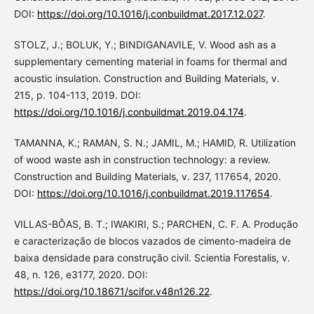
DOI:
https://doi.org/10.1016/j.conbuildmat.2017.12.027
.
STOLZ, J.; BOLUK, Y.; BINDIGANAVILE, V. Wood ash as a
supplementary cementing material in foams for thermal and
acoustic insulation. Construction and Building Materials, v.
215, p. 104-113, 2019. DOI:
https://doi.org/10.1016/j.conbuildmat.2019.04.174
.
TAMANNA, K.; RAMAN, S. N.; JAMIL, M.; HAMID, R. Utilization
of wood waste ash in construction technology: a review.
Construction and Building Materials, v. 237, 117654, 2020.
DOI:
https://doi.org/10.1016/j.conbuildmat.2019.117654
.
VILLAS-BÔAS, B. T.; IWAKIRI, S.; PARCHEN, C. F. A. Produção
e caracterização de blocos vazados de cimento-madeira de
baixa densidade para construção civil. Scientia Forestalis, v.
48, n. 126, e3177, 2020. DOI:
https://doi.org/10.18671/scifor.v48n126.22
.