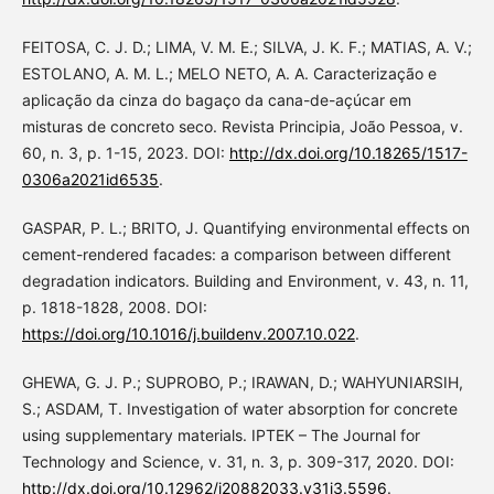
FEITOSA, C. J. D.; LIMA, V. M. E.; SILVA, J. K. F.; MATIAS, A. V.;
ESTOLANO, A. M. L.; MELO NETO, A. A. Caracterização e
aplicação da cinza do bagaço da cana-de-açúcar em
misturas de concreto seco. Revista Principia, João Pessoa, v.
60, n. 3, p. 1-15, 2023. DOI:
http://dx.doi.org/10.18265/1517-
0306a2021id6535
.
GASPAR, P. L.; BRITO, J. Quantifying environmental effects on
cement-rendered facades: a comparison between different
degradation indicators. Building and Environment, v. 43, n. 11,
p. 1818-1828, 2008. DOI:
https://doi.org/10.1016/j.buildenv.2007.10.022
.
GHEWA, G. J. P.; SUPROBO, P.; IRAWAN, D.; WAHYUNIARSIH,
S.; ASDAM, T. Investigation of water absorption for concrete
using supplementary materials. IPTEK – The Journal for
Technology and Science, v. 31, n. 3, p. 309-317, 2020. DOI:
http://dx.doi.org/10.12962/j20882033.v31i3.5596
.