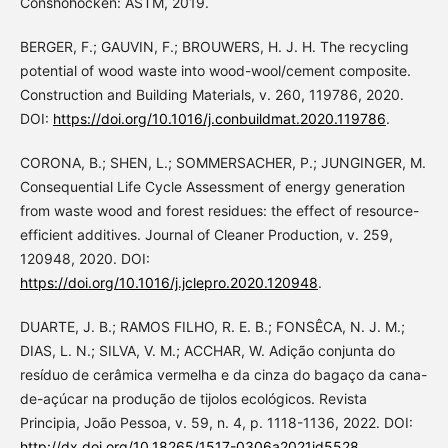
Conshohocken: ASTM, 2019.
BERGER, F.; GAUVIN, F.; BROUWERS, H. J. H. The recycling
potential of wood waste into wood-wool/cement composite.
Construction and Building Materials, v. 260, 119786, 2020.
DOI:
https://doi.org/10.1016/j.conbuildmat.2020.119786
.
CORONA, B.; SHEN, L.; SOMMERSACHER, P.; JUNGINGER, M.
Consequential Life Cycle Assessment of energy generation
from waste wood and forest residues: the effect of resource-
efficient additives. Journal of Cleaner Production, v. 259,
120948, 2020. DOI:
https://doi.org/10.1016/j.jclepro.2020.120948
.
DUARTE, J. B.; RAMOS FILHO, R. E. B.; FONSÊCA, N. J. M.;
DIAS, L. N.; SILVA, V. M.; ACCHAR, W. Adição conjunta do
resíduo de cerâmica vermelha e da cinza do bagaço da cana-
de-açúcar na produção de tijolos ecológicos. Revista
Principia, João Pessoa, v. 59, n. 4, p. 1118-1136, 2022. DOI:
http://dx.doi.org/10.18265/1517-0306a2021id5528
.