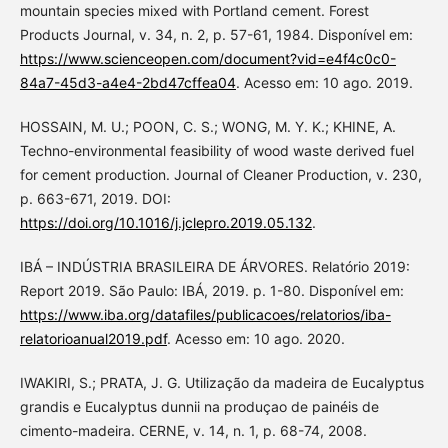
mountain species mixed with Portland cement. Forest
Products Journal, v. 34, n. 2, p. 57-61, 1984. Disponível em:
https://www.scienceopen.com/document?vid=e4f4c0c0-
84a7-45d3-a4e4-2bd47cffea04
. Acesso em: 10 ago. 2019.
HOSSAIN, M. U.; POON, C. S.; WONG, M. Y. K.; KHINE, A.
Techno-environmental feasibility of wood waste derived fuel
for cement production. Journal of Cleaner Production, v. 230,
p. 663-671, 2019. DOI:
https://doi.org/10.1016/j.jclepro.2019.05.132
.
IBÁ – INDÚSTRIA BRASILEIRA DE ÁRVORES. Relatório 2019:
Report 2019. São Paulo: IBÁ, 2019. p. 1-80. Disponível em:
https://www.iba.org/datafiles/publicacoes/relatorios/iba-
relatorioanual2019.pdf
. Acesso em: 10 ago. 2020.
IWAKIRI, S.; PRATA, J. G. Utilização da madeira de Eucalyptus
grandis e Eucalyptus dunnii na produçao de painéis de
cimento-madeira. CERNE, v. 14, n. 1, p. 68-74, 2008.