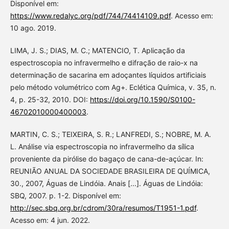
Disponível em:
https://www.redalyc.org/pdf/744/74414109.pdf
. Acesso em:
10 ago. 2019.
LIMA, J. S.; DIAS, M. C.; MATENCIO, T. Aplicação da
espectroscopia no infravermelho e difração de raio-x na
determinação de sacarina em adoçantes líquidos artificiais
pelo método volumétrico com Ag+. Eclética Química, v. 35, n.
4, p. 25-32, 2010. DOI:
https://doi.org/10.1590/S0100-
46702010000400003
.
MARTIN, C. S.; TEIXEIRA, S. R.; LANFREDI, S.; NOBRE, M. A.
L. Análise via espectroscopia no infravermelho da sílica
proveniente da pirólise do bagaço de cana-de-açúcar. In:
REUNIÃO ANUAL DA SOCIEDADE BRASILEIRA DE QUÍMICA,
30., 2007, Águas de Lindóia. Anais [...]. Águas de Lindóia:
SBQ, 2007. p. 1-2. Disponível em:
http://sec.sbq.org.br/cdrom/30ra/resumos/T1951-1.pdf
.
Acesso em: 4 jun. 2022.