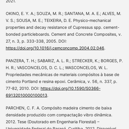
2021.
OKINO, E. Y. A.; SOUZA, M. R.; SANTANA, M. A. E.; ALVES, M.
V. S.; SOUSA, M. E.; TEIXEIRA, D. E. Physico-mechanical
properties and decay resistance of Cupressus spp. cement-
bonded particleboards. Cement and Concrete Composites, v.
27, n. 3, p. 333-338, 2005. DOI:
https://doi.org/10.1016/j.cemconcomp.2004.02.046
.
PANZERA, T. H.; SABARIZ, A. L. R.; STRECKER, K.; BORGES, P.
H. R.; VASCONCELOS, D. C. L.; WASCONCELOS, W. L.
Propriedades mecânicas de materiais compósitos à base de
cimento Portland e resina epoxi. Cerâmica, v. 56, n. 337, p.
77-82, 2010. DOI:
https://doi.org/10.1590/S0366-
69132010000100013
.
PARCHEN, C. F. A. Compósito madeira cimento de baixa
densidade produzido com compactação vibro dinâmica.
2012. Tese (Doutorado em Engenharia Florestal) –
Universidade Federal do Paraná, Curitiba, 2012. Disponível