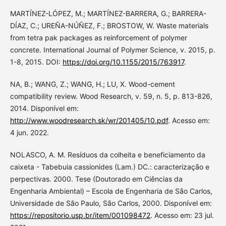
MARTÍNEZ-LÓPEZ, M.; MARTÍNEZ-BARRERA, G.; BARRERA-
DÍAZ, C.; UREÑA-NÚÑEZ, F.; BROSTOW, W. Waste materials
from tetra pak packages as reinforcement of polymer
concrete. International Journal of Polymer Science, v. 2015, p.
1-8, 2015. DOI:
https://doi.org/10.1155/2015/763917
.
NA, B.; WANG, Z.; WANG, H.; LU, X. Wood-cement
compatibility review. Wood Research, v. 59, n. 5, p. 813-826,
2014. Disponível em:
http://www.woodresearch.sk/wr/201405/10.pdf
. Acesso em:
4 jun. 2022.
NOLASCO, A. M. Resíduos da colheita e beneficiamento da
caixeta - Tabebuia cassionides (Lam.) DC.: caracterização e
perpectivas. 2000. Tese (Doutorado em Ciências da
Engenharia Ambiental) – Escola de Engenharia de São Carlos,
Universidade de São Paulo, São Carlos, 2000. Disponível em:
https://repositorio.usp.br/item/001098472
. Acesso em: 23 jul.