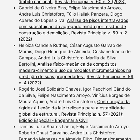
âmbito nacional
,
Revista Principia: v. 60 n. 3 (2023)
Gabriel de Oliveira Bins, Felipe Nascimento Arroyo,
André Luis Christoforo, Túlio Hallak Panzera, Diogo
Aparecido Lopes Silva,
Análise de pisos intertravados
com substituição do agregado miúdo por resíduo de
construção e demolição
,
Revista Principia: v. 59 n. 2
(2022)
Heloiza Candeia Ruthes, César Augusto Galvão de
Morais, Diego Henrique de Almeida, Cristiane Inácio de
Campos, André Luis Christoforo, Marília da Silva
Bertolini,
Análise físico-mecânica de compósitos
madeira-cimento e uso de modelos micromecânicos na
predição de suas propriedades
,
Revista Principia: v. 59
n. 4 (2022)
Rogério José Solidário Chaves, Igor Pacchioni Cândido
da Silva, Felipe Nascimento Arroyo, Vinícius Borges de
Moura Aquino, André Luís Christoforo,
Contribuição da
rigidez à flexão da laje treliçada para a estabilidade
global da estrutura
,
Revista Principia: n. 57 (2021):
Edição Especial - Engenharia Civil
Tamiris Luiza Soares Lanini, Felipe Nascimento Arroyo,
Roberto Chust Carvalho, André Luis Christoforo,
Fernando Menezes de Almeida Filho,
Dimensionamento