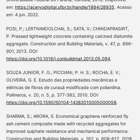
em:
https://acervodigital.ufpr.br/handle/1884/28935
. Acesso
em: 4 jun. 2022.
POSI, P.; LERTNIMOOLCHAI, S.; SATA, V.; CHINDAPRASIRT,
P. Pressed lightweight concrete containing calcined diatomite
aggregate. Construction and Building Materials, v. 47, p. 896-
901, 2013. DOI:
https://doi.org/10.1016/j.conbuildmat.2013.05.094
.
SOUZA JUNIOR, F. G.; PICCIANI, P. H. S.; ROCHA, E. V.;
OLIVEIRA, G. E. Estudo das propriedades mecânicas e
elétricas de fibras de curauá modificada com polianilina.
Polímeros, v. 20, n. 5, p. 377-382, 2010. DOI:
https://doi.org/10.1590/S0104-14282010005000058
.
SHARMA, S.; ARORA, S. Economical graphene reinforced fly
ash cement composite made with recycled aggregates for
improved sulphate resistance and mechanical performance.
Construction and Building Materials, v. 162, p. 608-612, 2018.