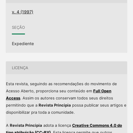
v. 4 (1997)
SEÇÃO
Expediente
LICENÇA
Esta revista, seguindo as recomendações do movimento de
Acesso Aberto, proporciona seu conteúdo em
Full Open
Access
. Assim os autores conservam todos seus direitos
permitindo que a
Revista Principia
possa publicar seus artigos e
disponibilizar pra toda a comunidade.
A
Revista Principia
adota a licença
Creative Commons 4.0 do
tipo atribuição (CC-BY)
. Esta licença permite que outros