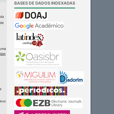
BASES DE DADOS INDEXADAS
 da
 de
 uma
tion
s
seus