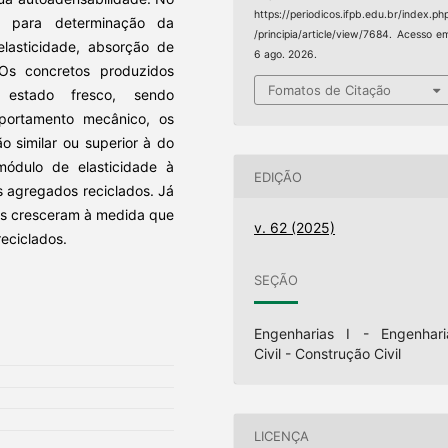
https://periodicos.ifpb.edu.br/index.ph
os para determinação da
/principia/article/view/7684. Acesso e
elasticidade, absorção de
6 ago. 2026.
Os concretos produzidos
Fomatos de Citação
 estado fresco, sendo
portamento mecânico, os
o similar ou superior à do
módulo de elasticidade à
EDIÇÃO
s agregados reciclados. Já
ios cresceram à medida que
v. 62 (2025)
eciclados.
SEÇÃO
Engenharias I - Engenhari
Civil - Construção Civil
LICENÇA