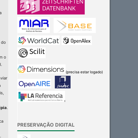
a
 do
am o
l.
(precisa estar logado)
viar
a
is,
ipia
.
ca
PRESERVAÇÃO DIGITAL
.