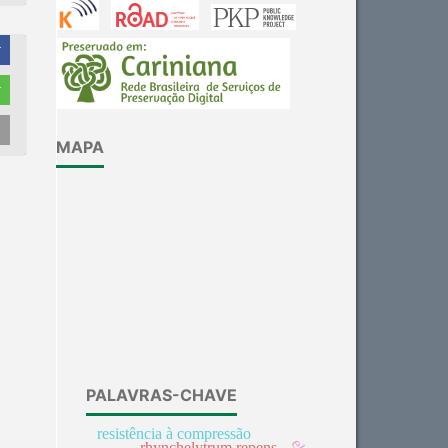
r
r
Intro
0
MAPA
Methods
0
Results
0
Discussion
0
Other
0
See how this article has been
cited at
scite.ai
Scite shows how a scientific
PALAVRAS-CHAVE
paper has been cited by
providing the context of the
resistência à compressão
rhynchelytrum repens