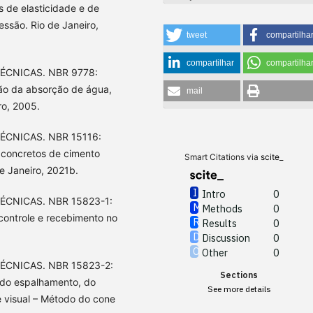
 de elasticidade e de
ssão. Rio de Janeiro,
tweet
compartilha
compartilhar
compartilha
ÉCNICAS. NBR 9778:
ão da absorção de água,
mail
ro, 2005.
ÉCNICAS. NBR 15116:
 concretos de cimento
Smart Citations via
scite_
e Janeiro, 2021b.
Intro
0
ÉCNICAS. NBR 15823-1:
Methods
0
 controle e recebimento no
Results
0
Discussion
0
Other
0
ÉCNICAS. NBR 15823-2:
Sections
 do espalhamento, do
See more details
 visual – Método do cone