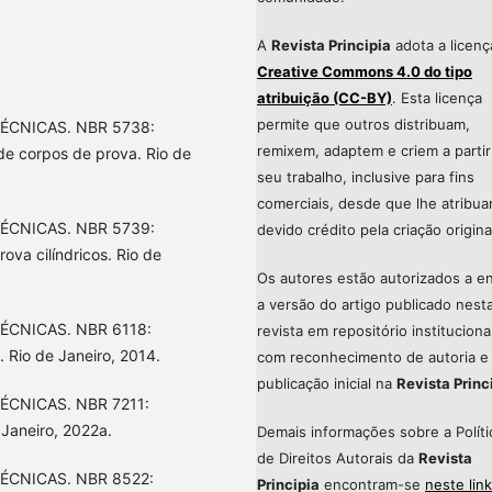
A
Revista Principia
adota a licenç
Creative Commons 4.0 do tipo
atribuição (CC-BY)
. Esta licença
permite que outros distribuam,
ÉCNICAS. NBR 5738:
remixem, adaptem e criem a partir
e corpos de prova. Rio de
seu trabalho, inclusive para fins
comerciais, desde que lhe atribu
ÉCNICAS. NBR 5739:
devido crédito pela criação origina
va cilíndricos. Rio de
Os autores estão autorizados a en
a versão do artigo publicado nest
ÉCNICAS. NBR 6118:
revista em repositório instituciona
 Rio de Janeiro, 2014.
com reconhecimento de autoria e
publicação inicial na
Revista Princ
ÉCNICAS. NBR 7211:
 Janeiro, 2022a.
Demais informações sobre a Políti
de Direitos Autorais da
Revista
ÉCNICAS. NBR 8522:
Principia
encontram-se
neste link