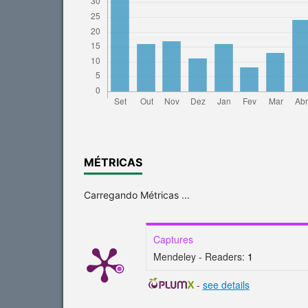
MÉTRICAS
Carregando Métricas ...
Captures
Mendeley - Readers:
1
-
see details