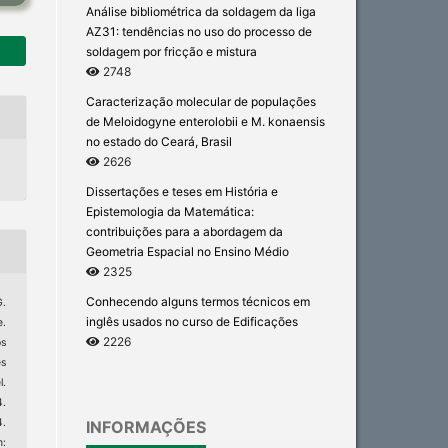
Análise bibliométrica da soldagem da liga
AZ31: tendências no uso do processo de
soldagem por fricção e mistura
2748
Caracterização molecular de populações
de Meloidogyne enterolobii e M. konaensis
no estado do Ceará, Brasil
2626
Dissertações e teses em História e
Epistemologia da Matemática:
contribuições para a abordagem da
Geometria Espacial no Ensino Médio
2325
Conhecendo alguns termos técnicos em
G.
inglês usados no curso de Edificações
.
2226
os
s
l.
4.
4.
INFORMAÇÕES
: