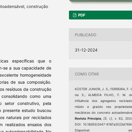
utoadensável, construção
PDF
PUBLICADO
31-12-2024
ticas específicas que o
am-se a sua capacidade de
COMO CITAR
 excelente homogeneidade
óprias de sua composição.
os resíduos da construção
KÜSTER JUNIOR, J. S.; FERREIRA, F. 
da S.; ALMEIDA FILHO, F. M. de
e consolidando como uma
Influência dos agregados reciclad
o setor construtivo, pela
miúdo e graúdo nas propriedade
o presente estudo buscou
mecânicas do concreto autoadensáve
os naturais por reciclados
Revista Principia
,
[S. l.]
, v. 62, 202
m realizados ensaios dos
DOI: 10.18265/2447-9187a2022id768
Disponível em
sua autoadensabilidade. No