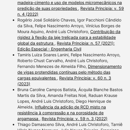
madeira-cimento e uso de modelos micromecânicos na
predição de suas propriedades
,
Revista Principia: v. 59
n. 4 (2022)
Rogério José Solidário Chaves, Igor Pacchioni Cândido
da Silva, Felipe Nascimento Arroyo, Vinícius Borges de
Moura Aquino, André Luís Christoforo,
Contribuição da
rigidez à flexão da laje treliçada para a estabilidade
global da estrutura
,
Revista Principia: n. 57 (2021):
Edição Especial - Engenharia Civil
Tamiris Luiza Soares Lanini, Felipe Nascimento Arroyo,
Roberto Chust Carvalho, André Luis Christoforo,
Fernando Menezes de Almeida Filho,
Dimensionamento
de vigas protendidas contínuas pelo método das
cargas equivalentes
,
Revista Principia: v. 60 n. 3
(2023)
Bruna Caroline Campos Batista, Ácquila Blanche Bastos
Martis da Silva, Amanda Freitas Noé, Raduan Krause
Lopes, André Luis Christoforo, Diego Henrique de
Almeida,
Influência da adição de RCD misto na
resistência à compressão e na porosidade de
argamassa
,
Revista Principia: v. 59 n. 3 (2022)
Thiago Damasceno Silva, André Luis Christoforo, Tarniê