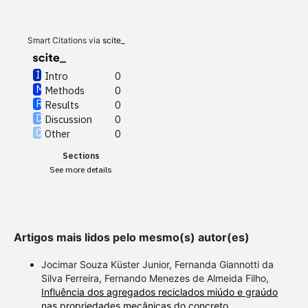
Results
0
Discussion
0
Other
0
Smart Citations via
scite_
Intro
0
Methods
0
See how this article has been
Results
0
cited at
scite.ai
Discussion
0
Other
0
Scite shows how a scientific
Sections
paper has been cited by
See more details
providing the context of the
citation, a classification
describing whether it
supports, mentions, or
Artigos mais lidos pelo mesmo(s) autor(es)
contrasts the cited claim, and
a label indicating in which
Jocimar Souza Küster Junior, Fernanda Giannotti da
section the citation was
Silva Ferreira, Fernando Menezes de Almeida Filho,
Influência dos agregados reciclados miúdo e graúdo
made.
nas propriedades mecânicas do concreto