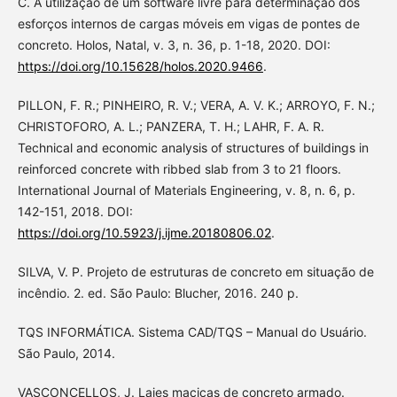
C. A utilização de um software livre para determinação dos
esforços internos de cargas móveis em vigas de pontes de
concreto. Holos, Natal, v. 3, n. 36, p. 1-18, 2020. DOI:
https://doi.org/10.15628/holos.2020.9466
.
PILLON, F. R.; PINHEIRO, R. V.; VERA, A. V. K.; ARROYO, F. N.;
CHRISTOFORO, A. L.; PANZERA, T. H.; LAHR, F. A. R.
Technical and economic analysis of structures of buildings in
reinforced concrete with ribbed slab from 3 to 21 floors.
International Journal of Materials Engineering, v. 8, n. 6, p.
142-151, 2018. DOI:
https://doi.org/10.5923/j.ijme.20180806.02
.
SILVA, V. P. Projeto de estruturas de concreto em situação de
incêndio. 2. ed. São Paulo: Blucher, 2016. 240 p.
TQS INFORMÁTICA. Sistema CAD/TQS – Manual do Usuário.
São Paulo, 2014.
VASCONCELLOS, J. Lajes maciças de concreto armado.