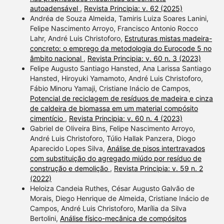
autoadensável
,
Revista Principia: v. 62 (2025)
Andréa de Souza Almeida, Tamiris Luiza Soares Lanini,
Felipe Nascimento Arroyo, Francisco Antonio Rocco
Lahr, André Luis Christoforo,
Estruturas mistas madeira-
concreto: o emprego da metodologia do Eurocode 5 no
âmbito nacional
,
Revista Principia: v. 60 n. 3 (2023)
Felipe Augusto Santiago Hansted, Ana Larissa Santiago
Hansted, Hiroyuki Yamamoto, André Luis Christoforo,
Fábio Minoru Yamaji, Cristiane Inácio de Campos,
Potencial de reciclagem de resíduos de madeira e cinza
de caldeira de biomassa em um material compósito
cimentício
,
Revista Principia: v. 60 n. 4 (2023)
Gabriel de Oliveira Bins, Felipe Nascimento Arroyo,
André Luis Christoforo, Túlio Hallak Panzera, Diogo
Aparecido Lopes Silva,
Análise de pisos intertravados
com substituição do agregado miúdo por resíduo de
construção e demolição
,
Revista Principia: v. 59 n. 2
(2022)
Heloiza Candeia Ruthes, César Augusto Galvão de
Morais, Diego Henrique de Almeida, Cristiane Inácio de
Campos, André Luis Christoforo, Marília da Silva
Bertolini,
Análise físico-mecânica de compósitos