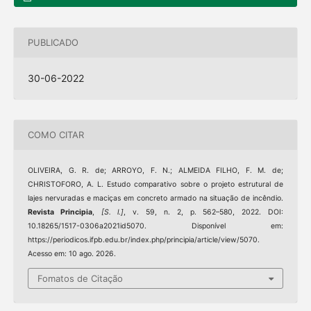
PUBLICADO
30-06-2022
COMO CITAR
OLIVEIRA, G. R. de; ARROYO, F. N.; ALMEIDA FILHO, F. M. de;
CHRISTOFORO, A. L. Estudo comparativo sobre o projeto estrutural de
lajes nervuradas e maciças em concreto armado na situação de incêndio.
Revista Principia
,
[S. l.]
, v. 59, n. 2, p. 562–580, 2022. DOI:
10.18265/1517-0306a2021id5070. Disponível em:
https://periodicos.ifpb.edu.br/index.php/principia/article/view/5070.
Acesso em: 10 ago. 2026.
Fomatos de Citação