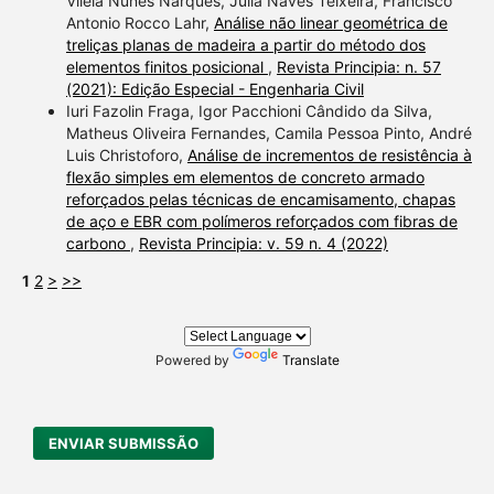
Vilela Nunes Narques, Julia Naves Teixeira, Francisco
Antonio Rocco Lahr,
Análise não linear geométrica de
treliças planas de madeira a partir do método dos
elementos finitos posicional
,
Revista Principia: n. 57
(2021): Edição Especial - Engenharia Civil
Iuri Fazolin Fraga, Igor Pacchioni Cândido da Silva,
Matheus Oliveira Fernandes, Camila Pessoa Pinto, André
Luis Christoforo,
Análise de incrementos de resistência à
flexão simples em elementos de concreto armado
reforçados pelas técnicas de encamisamento, chapas
de aço e EBR com polímeros reforçados com fibras de
carbono
,
Revista Principia: v. 59 n. 4 (2022)
1
2
>
>>
Powered by
Translate
ENVIAR SUBMISSÃO