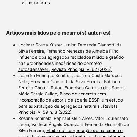
See more details
providing the context of the
citation, a classification
describing whether it
supports, mentions, or
Artigos mais lidos pelo mesmo(s) autor(es)
contrasts the cited claim, and
a label indicating in which
Jocimar Souza Küster Junior, Fernanda Giannotti da
section the citation was
Silva Ferreira, Fernando Menezes de Almeida Filho,
Influência dos agregados reciclados miúdo e graúdo
made.
nas propriedades mecânicas do concreto
autoadensável
,
Revista Principia: v. 62 (2025)
Leandro Henrique Benittez, José da Costa Marques
Neto, Fernanda Giannotti da Silva Ferreira, Fabiano
Ferreira Chotoli, Rafael Francisco Cardoso dos Santos,
Mário Sérgio Guilge,
Bloco de concreto com
incorporação de escória de aciaria BSSF: um estudo
para substituição de agregados naturais
,
Revista
Principia: v. 59 n. 3 (2022)
Rosana Schmalz, Raphael Klein Alves, Vitor Lourensato
Leoni, Valdecir Ângelo Quarcioni, Fernanda Giannotti da
Silva Ferreira,
Efeito da incorporação de nanosílica e
sílica ativa em argamassas frente ao ataque interno e