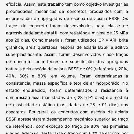
eficácia. Assim, este trabalho tem como objetivo investigar as
propriedades mecânicas de concretos produzidos com a
incorporação de agregados de escória de aciaria BSSF
.
Os
traços de concreto foram desenvolvidos para classe de
agressividade ambiental II, com resistência mínima de 25 MPa
aos 28 dias. Como materiais, foram utilizados CP V-ARI, brita
granítica, areia quartzosa, escória de aciaria BSSF e aditivo
superplastificante. Assim, foram desenvolvidos cinco traços
de concreto, com teores de substituição dos agregados
naturais pela escória de aciaria BSSF de 0% (referência), 20%,
40%, 60% e 80%, em volume. Foram determinadas a
consistência, massa específica e teor de ar incorporado. No
estado endurecido, foram determinados a resistência à
compressão axial (nas idades de 7, 28 e 91 dias) e o módulo
de elasticidade estático (nas idades de 28 e 91 dias) dos
concretos. Em geral, os concretos com escória de aciaria
BSSF apresentaram desempenho mecânico superior ao traço
de referência, com exceção do traço de 80% nas primeiras
idades. Ademais, destaca-se o traço com 60% de escória, por