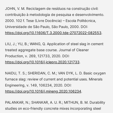
JOHN, V. M. Reciclagem de resíduos na construção civil:
contribuição à metodologia de pesquisa e desenvolvimento.
2000. 102 f. Tese (Livre Docência) – Escola Politécnica,
Universidade de São Paulo, São Paulo, 2000. DOI:
https://doi.org/10.11606/T.3.2000.tde-27072022-082553
.
LIU, J.; YU, B.; WANG, Q. Application of steel slag in cement
treated aggregate base course. Journal of Cleaner
Production, v. 269, 121733, 2020. DOI:
https://doi.org/10.1016/j.jclepro.2020.121733
.
NAIDU, T. S.; SHERIDAN, C. M.; VAN DYK, L. D. Basic oxygen
furnace slag: review of current and potential uses. Minerals
Engineering, v. 149, 106234, 2020. DOI:
https://doi.org/10.1016/j.mineng.2020.106234
.
PALANKAR, N.; SHANKAR, A. U. R.; MITHUN, B. M. Durability
studies on eco-friendly concrete mixes incorporating steel