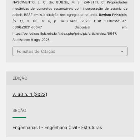
NASCIMENTO, L. C. do; GUILGE, M. S.; ZANETTI, C. Propriedades
mecânicas de concretos sustentáveis com incorporação de escória de
aciaria BSSF em substituição aos agregados naturais.
Revista Principia
,
[S. l.]
, v. 60, n. 4, p. 1413–1433, 2023. DOI: 10.18265/1517-
0306a2021id6647. Disponível em:
https://periodicos.ifpb.edu.br/index.php/principia/article/view/6647.
Acesso em: 9 ago. 2026.
Fomatos de Citação
EDIÇÃO
v. 60 n. 4 (2023)
SEÇÃO
Engenharias I - Engenharia Civil - Estruturas