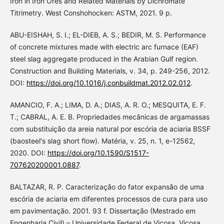
Iron in Iron Ores and Related Materials by Dichromate
Titrimetry. West Conshohocken: ASTM, 2021. 9 p.
ABU-EISHAH, S. I.; EL-DIEB, A. S.; BEDIR, M. S. Performance
of concrete mixtures made with electric arc furnace (EAF)
steel slag aggregate produced in the Arabian Gulf region.
Construction and Building Materials, v. 34, p. 249-256, 2012.
DOI:
https://doi.org/10.1016/j.conbuildmat.2012.02.012
.
AMANCIO, F. A.; LIMA, D. A.; DIAS, A. R. O.; MESQUITA, E. F.
T.; CABRAL, A. E. B. Propriedades mecânicas de argamassas
com substituição da areia natural por escória de aciaria BSSF
(baosteel's slag short flow). Matéria, v. 25, n. 1, e-12562,
2020. DOI:
https://doi.org/10.1590/S1517-
707620200001.0887
.
BALTAZAR, R. P. Caracterização do fator expansão de uma
escória de aciaria em diferentes processos de cura para uso
em pavimentação. 2001. 93 f. Dissertação (Mestrado em
Engenharia Civil) – Universidade Federal de Viçosa, Viçosa,