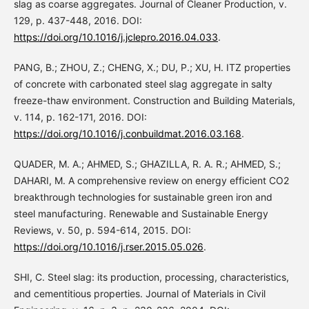
slag as coarse aggregates. Journal of Cleaner Production, v.
129, p. 437-448, 2016. DOI:
https://doi.org/10.1016/j.jclepro.2016.04.033
.
PANG, B.; ZHOU, Z.; CHENG, X.; DU, P.; XU, H. ITZ properties
of concrete with carbonated steel slag aggregate in salty
freeze-thaw environment. Construction and Building Materials,
v. 114, p. 162-171, 2016. DOI:
https://doi.org/10.1016/j.conbuildmat.2016.03.168
.
QUADER, M. A.; AHMED, S.; GHAZILLA, R. A. R.; AHMED, S.;
DAHARI, M. A comprehensive review on energy efficient CO2
breakthrough technologies for sustainable green iron and
steel manufacturing. Renewable and Sustainable Energy
Reviews, v. 50, p. 594-614, 2015. DOI:
https://doi.org/10.1016/j.rser.2015.05.026
.
SHI, C. Steel slag: its production, processing, characteristics,
and cementitious properties. Journal of Materials in Civil