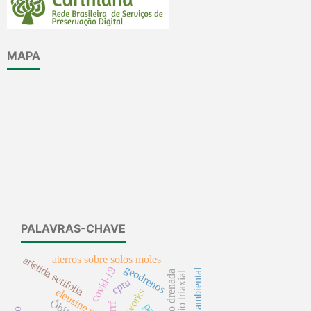
MAPA
PALAVRAS-CHAVE
aterros sobre solos moles
aristida setifolia
geodrenos
covid-19
ensaio triaxial
cptu
eleusine indica
Óbitos
trrf