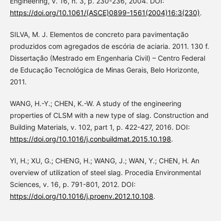
Engineering, v. 16, n. 3, p. 230-236, 2004. DOI:
https://doi.org/10.1061/(ASCE)0899-1561(2004)16:3(230)
.
SILVA, M. J. Elementos de concreto para pavimentação
produzidos com agregados de escória de aciaria. 2011. 130 f.
Dissertação (Mestrado em Engenharia Civil) – Centro Federal
de Educação Tecnológica de Minas Gerais, Belo Horizonte,
2011.
WANG, H.-Y.; CHEN, K.-W. A study of the engineering
properties of CLSM with a new type of slag. Construction and
Building Materials, v. 102, part 1, p. 422-427, 2016. DOI:
https://doi.org/10.1016/j.conbuildmat.2015.10.198
.
YI, H.; XU, G.; CHENG, H.; WANG, J.; WAN, Y.; CHEN, H. An
overview of utilization of steel slag. Procedia Environmental
Sciences, v. 16, p. 791-801, 2012. DOI:
https://doi.org/10.1016/j.proenv.2012.10.108
.