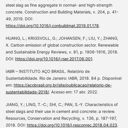
steel slag as fine aggregate in normal- and high-strength
concrete. Construction and Building Materials, v. 204, p. 41-
49, 2019. DOI:
https://doi.org/10.1016/j.conbuildmat.2019.01.178
.
HUANG, L.; KRIGSVOLL, G.; JOHANSEN, F.; LIU, Y.; ZHANG,
X. Carbon emission of global construction sector. Renewable
and Sustainable Energy Reviews, v. 81, p. 1906-1916, 2018.
DOI:
https://doi.org/10.1016/j.rser.2017.06.001
.
IABR – INSTITUTO AÇO BRASIL. Relatório de
Sustentabilidade. Rio de Janeiro: IABR, 2018. 84 p. Disponível
em:
https://acobrasil.org.br/site/publicacao/relatorio-de-
sustentabilidade-2018/
. Acesso em: 17 abr. 2022.
JIANG, Y.; LING, T.-C.; SHI, C.; PAN, S.-Y. Characteristics of
steel slags and their use in cement and concrete: a review.
Resources, Conservation and Recycling, v. 136, p. 187-197,
2018. DOI:
https://doi.org/10.1016/j.resconrec.2018.04.023
.