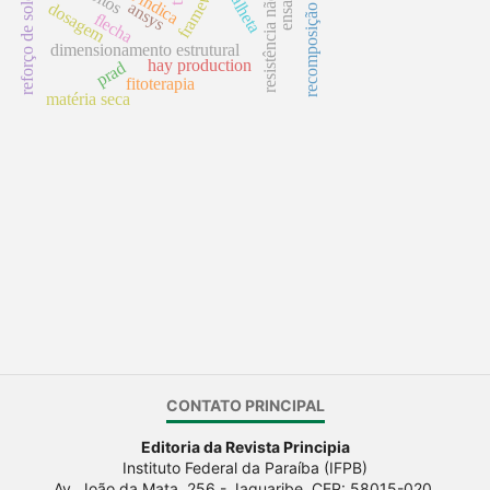
recomposição ambiental
resistência não drenada
frameworks
palheta
reforço de solo
ansys
dosagem
flecha
dimensionamento estrutural
hay production
prad
fitoterapia
matéria seca
CONTATO PRINCIPAL
Editoria da Revista Principia
Instituto Federal da Paraíba (IFPB)
Av. João da Mata, 256 - Jaguaribe. CEP: 58015-020.