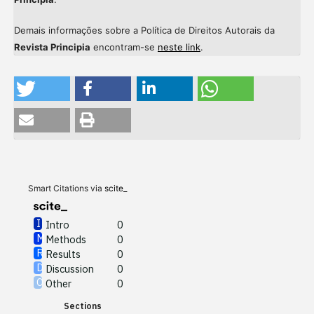
Demais informações sobre a Política de Direitos Autorais da
Revista Principia
encontram-se
neste link
.
Intro
0
Methods
0
Results
0
Discussion
0
Other
0
Smart Citations via
scite_
Intro
0
Methods
0
See how this article has been
Results
0
cited at
scite.ai
Discussion
0
Other
0
Scite shows how a scientific
Sections
paper has been cited by