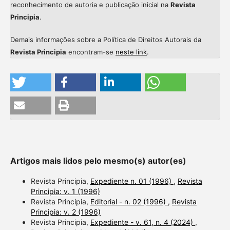
reconhecimento de autoria e publicação inicial na
Revista
Principia
.
Demais informações sobre a Política de Direitos Autorais da
Revista Principia
encontram-se
neste link
.
Artigos mais lidos pelo mesmo(s) autor(es)
Revista Principia,
Expediente n. 01 (1996)
,
Revista
Principia: v. 1 (1996)
Revista Principia,
Editorial - n. 02 (1996)
,
Revista
Principia: v. 2 (1996)
Revista Principia,
Expediente - v. 61, n. 4 (2024)
,