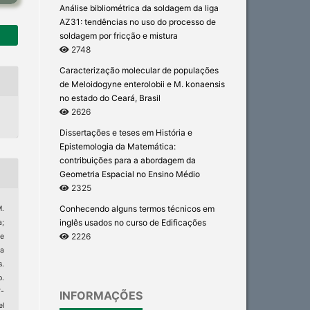
Análise bibliométrica da soldagem da liga
AZ31: tendências no uso do processo de
soldagem por fricção e mistura
2748
Caracterização molecular de populações
de Meloidogyne enterolobii e M. konaensis
no estado do Ceará, Brasil
2626
Dissertações e teses em História e
Epistemologia da Matemática:
contribuições para a abordagem da
Geometria Espacial no Ensino Médio
2325
Conhecendo alguns termos técnicos em
M.
inglês usados no curso de Edificações
a;
2226
de
a
s.
p.
7-
INFORMAÇÕES
el