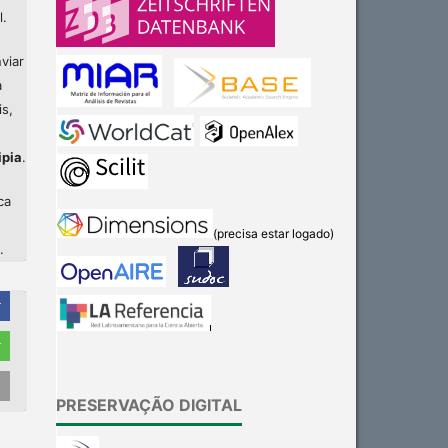
l.
viar
a
is,
ipia
.
ca
(precisa estar logado)
.
r
r
Intro
0
PRESERVAÇÃO DIGITAL
Methods
0
Results
0