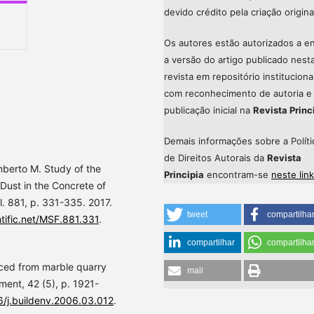
devido crédito pela criação origina
Os autores estão autorizados a en
a versão do artigo publicado nest
revista em repositório instituciona
com reconhecimento de autoria e
publicação inicial na
Revista Princ
Demais informações sobre a Políti
de Direitos Autorais da
Revista
berto M. Study of the
Principia
encontram-se
neste link
Dust in the Concrete of
l. 881, p. 331-335. 2017.
tweet
compartilha
tific.net/MSF.881.331
.
compartilhar
compartilha
ed from marble quarry
mail
ment, 42 (5), p. 1921-
16/j.buildenv.2006.03.012
.