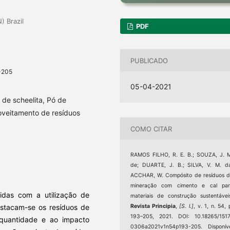
) Brazil
PDF
PUBLICADO
-205
05-04-2021
de scheelita, Pó de
oveitamento de resíduos
COMO CITAR
RAMOS FILHO, R. E. B.; SOUZA, J. 
de; DUARTE, J. B.; SILVA, V. M. d
ACCHAR, W. Compósito de resíduos 
mineração com cimento e cal par
vidas com a utilização de
materiais de construção sustentávei
destacam-se os resíduos de
Revista Principia
,
[S. l.]
, v. 1, n. 54, 
193–205, 2021. DOI: 10.18265/151
quantidade e ao impacto
0306a2021v1n54p193-205. Disponív