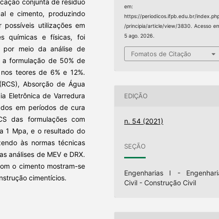
icação conjunta de resíduo
em:
al e cimento, produzindo
https://periodicos.ifpb.edu.br/index.ph
r possíveis utilizações em
/principia/article/view/3830. Acesso e
s químicas e físicas, foi
5 ago. 2026.
 por meio da análise de
Fomatos de Citação
e a formulação de 50% de
 nos teores de 6% e 12%.
 (RCS), Absorção de Água
ia Eletrônica de Varredura
EDIÇÃO
iados em períodos de cura
RCS das formulações com
n. 54 (2021)
 a 1 Mpa, e o resultado do
azendo às normas técnicas
SEÇÃO
nas análises de MEV e DRX.
 com o cimento mostram-se
Engenharias I - Engenhari
nstrução cimentícios.
Civil - Construção Civil