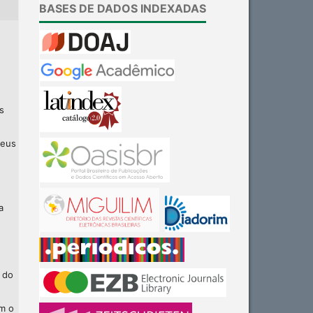
BASES DE DADOS INDEXADAS
s
seus
a
 do
am o