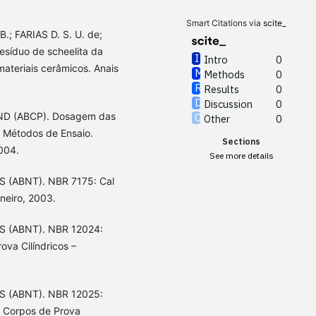
Smart Citations via
scite_
.; FARIAS D. S. U. de;
esíduo de scheelita da
Intro
0
teriais cerâmicos. Anais
Methods
0
Results
0
Discussion
0
D (ABCP). Dosagem das
Other
0
 Métodos de Ensaio.
Sections
004.
See more details
(ABNT). NBR 7175: Cal
neiro, 2003.
 (ABNT). NBR 12024:
va Cilíndricos –
 (ABNT). NBR 12025:
e Corpos de Prova