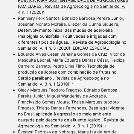
PÚBLICA PARA SUSTENTABILIDADE DE AGRICULTORES
FAMILIARES
,
Revista de Agroecologia no Semiárido: v.
4 n. 1 (2020): :
Ranniery Felix Santos, Ednaldo Barbosa Pereira Junior,
Joserlan Nonato Moreira, Eliezer da Cunha Siqueira,
Desenvolvimento inicial das mudas de aceroleira
(malpighia punicifolia l.) cultivadas e irrigadas com
diferentes tipos de águas.
,
Revista de Agroecologia no
Semiárido: v. 4 n. 5 (2020): EDIÇÃO ESPECIAL
Eduardo Alves Cesar, Janaína Gomes da Cruz, Vitor de
Mesquita Leonel, Maria Eduarda Dantas César, Heloiza
Carneiro Barreto, Pedro Lima Filho,
Tecnologia de
produção de licores com combinação de frutas no
Sertão paraibano
,
Revista de Agroecologia no
Semiárido: v. 3 n. 1 (2019): :
Glecy Marques Teodoro Fragoso, Ednaldo Barbosa
Pereira Junior, Miguel Wanderley de Andrade,
Francivaldo Gomes Moura, Thaise Marques teodoro
Fragoso, Thiago Dantas Fernandes,
Base legal vigente
no Brasil aplicada à agressão ao meio ambiente
causada pelo descarte de efluente líquido
,
Revista de
Agroecologia no Semiárido: v. 3 n. 1 (2019): :
Éverson Pedrosa da Nóbrega, Maria Iza de Arruda