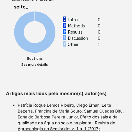
Other
Intro
0
Methods
0
See how
Results
0
cited at
Discussion
0
Other
1
Scite sh
paper h
Sections
providin
See more details
citation,
describi
support
contrast
Artigos mais lidos pelo mesmo(s) autor(es)
a label 
section 
Patrícia Roque Lemos Ribeiro, Diego Ernani Leite
Bezerra, Francinaide Maria Souto, Samuel Guedes Bitu,
made.
Ednaldo Barbosa Pereira Junior,
Efeito dos sais e da
qualidade da água no solo e na planta
,
Revista de
Agroecologia no Semiárido: v. 1 n. 1 (2017)