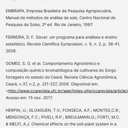
EMBRAPA, Empresa Brasileira de Pesquisa Agropecuária,
Manual de métodos de análise de solo, Centro Nacional de
Pesquisa de Solos, 2ª ed. Rio de Janeiro, 1997.
FERREIRA, D. F. Sisvar: um programa para análises e ensino
estatístico. Revista Científica Symposium, v. 6, n. 2, p. 36-41,
2008.
GOMES. S. O. et al. Comportamento Agronômico e
composição químico-bromatólogica de cultivares do Sorgo
forrageiro no estado do Ceará. Revista Ciência Agronômica,
Ceará, v.37, n.2, p. 221-227, 2006. Disponível em:
<
http://www.ccarevista.ufc.br/seer/index.php/ccarevista/article
Acesso em: 15 nov. 2017.
HERPIN, U.; GLOAGUEN, T.V.; FONSECA, A.F.; MONTES,C.R.;
MENDONÇA, F.C.; PIVELI, R.P.; BREULMANN,G.; FORTI, M.C.
& MELFI, A.J. Chemical effects on the soil–plant system in a