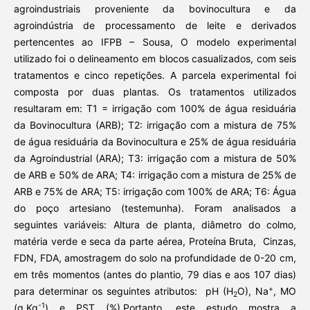
agroindustriais proveniente da bovinocultura e da
agroindústria de processamento de leite e derivados
pertencentes ao IFPB – Sousa, O modelo experimental
utilizado foi o delineamento em blocos casualizados, com seis
tratamentos e cinco repetições. A parcela experimental foi
composta por duas plantas. Os tratamentos utilizados
resultaram em: T1 = irrigação com 100% de água residuária
da Bovinocultura (ARB); T2: irrigação com a mistura de 75%
de água residuária da Bovinocultura e 25% de água residuária
da Agroindustrial (ARA); T3: irrigação com a mistura de 50%
de ARB e 50% de ARA; T4: irrigação com a mistura de 25% de
ARB e 75% de ARA; T5: irrigação com 100% de ARA; T6: Água
do poço artesiano (testemunha). Foram analisados a
seguintes variáveis: Altura de planta, diâmetro do colmo,
matéria verde e seca da parte aérea, Proteína Bruta, Cinzas,
FDN, FDA, amostragem do solo na profundidade de 0-20 cm,
em três momentos (antes do plantio, 79 dias e aos 107 dias)
+
para determinar os seguintes atributos: pH (H
O), Na
, MO
2
-1
(g.Kg
) e PST (%).Portanto, este estudo mostra a