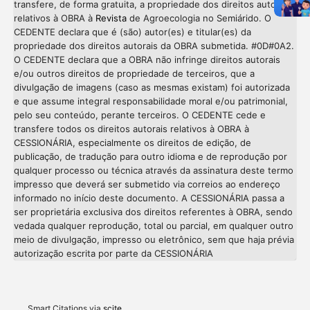
transfere, de forma gratuita, a propriedade dos direitos autorais
relativos à OBRA à
Revista
de Agroecologia no Semiárido. O
CEDENTE declara que é (são) autor(es) e titular(es) da
propriedade dos direitos autorais da OBRA submetida. #0D#0A2.
O CEDENTE declara que a OBRA não infringe direitos autorais
e/ou outros direitos de propriedade de terceiros, que a
divulgação de imagens (caso as mesmas existam) foi autorizada
e que assume integral responsabilidade moral e/ou patrimonial,
pelo seu conteúdo, perante terceiros. O CEDENTE cede e
transfere todos os direitos autorais relativos à OBRA à
CESSIONÁRIA, especialmente os direitos de edição, de
publicação, de tradução para outro idioma e de reprodução por
qualquer processo ou técnica através da assinatura deste termo
impresso que deverá ser submetido via correios ao endereço
informado no início deste documento. A CESSIONÁRIA passa a
ser proprietária exclusiva dos direitos referentes à OBRA, sendo
vedada qualquer reprodução, total ou parcial, em qualquer outro
meio de divulgação, impresso ou eletrônico, sem que haja prévia
autorização escrita por parte da CESSIONÁRIA
Intro
Meth
Resul
Discu
Smart Citations via
scite_