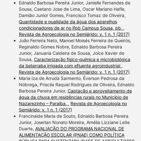
Ednaldo Barbosa Pereira Junior, Janielle Fernandes de
Sousa, Caetano Jose de Lima, Oscar Mariano Hafle,
Damião Junior Gomes, Francisco Tomaz de Oliveira,
Quantidade e qualidade da água dos aparelhos
condicionadores de ar no ifpb Campus Sousa, pb.
,
Revista de Agroecologia no Semiárido: v. 1 n. 1 (2017)
João Ferreira Neto, Manoel Moisés Ferreira de Queirós,
Reginaldo Gomes Nobre, Ednaldo Barbosa Pereira
Junior, Januaria Caldeira de Sousa, Joice Xavier de
Sousa,
Caracterização fisico-química e microbiológica
da beterraba irrigada com efluente agroindustrial
,
Revista de Agroecologia no Semiárido: v. 1 n. 1 (2017)
Maria Iza de Arruda Sarmento, Éverson Pedrosa da
Nóbrega, Priscila Raquel Rodrigues de Oliveira, Ednaldo
Barbosa Pereira Junior,
Captação e aproveitamento de
água da chuva em residências rurais no Município de
Nazarezinho – Paraíba.
,
Revista de Agroecologia no
Semiárido: v. 1 n. 1 (2017)
Francinaide Maria de Souto, Ednaldo Barbosa Pereira
Junior, Joserlan Nonato Moreira, Amélia Lizziane Leite
Duarte,
AVALIAÇÃO DO PROGRAMA NACIONAL DE
ALIMENTAÇÃO ESCOLAR (PNAE) COMO POLÍTICA