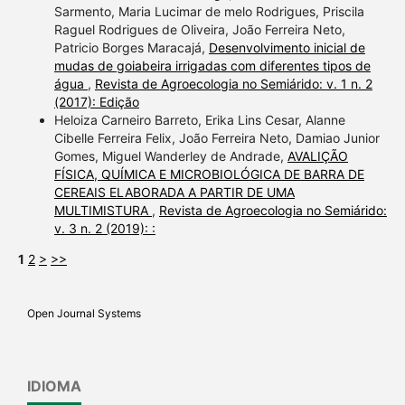
Sarmento, Maria Lucimar de melo Rodrigues, Priscila
Raguel Rodrigues de Oliveira, João Ferreira Neto,
Patricio Borges Maracajá,
Desenvolvimento inicial de
mudas de goiabeira irrigadas com diferentes tipos de
água
,
Revista de Agroecologia no Semiárido: v. 1 n. 2
(2017): Edição
Heloiza Carneiro Barreto, Erika Lins Cesar, Alanne
Cibelle Ferreira Felix, João Ferreira Neto, Damiao Junior
Gomes, Miguel Wanderley de Andrade,
AVALIÇÃO
FÍSICA, QUÍMICA E MICROBIOLÓGICA DE BARRA DE
CEREAIS ELABORADA A PARTIR DE UMA
MULTIMISTURA
,
Revista de Agroecologia no Semiárido:
v. 3 n. 2 (2019): :
1
2
>
>>
Open Journal Systems
IDIOMA