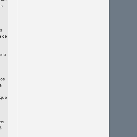
es
os
a
de
dade
tos
a
 que
 os
à