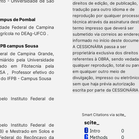
nto - Universidade de São
direitos de edição, de publicação,
tradução para outro idioma e de
reprodução por qualquer process
ampus de Pombal
técnica através da assinatura des
idade Federal de Campina
termo impresso que deverá ser
grícola no DEAg-UFCG .
submetido via correios ao endere
informado no início deste docume
IFPB campus Sousa
A CESSIONÁRIA passa a ser
proprietária exclusiva dos direitos
eral de Campina Grande,
referentes à OBRA, sendo vedada
miárido pela Universidade
qualquer reprodução, total ou parc
do em Fitotecnia pela
em qualquer outro meio de
SA , Professor efetivo do
divulgação, impresso ou eletrônic
a do IFPB - Campus Sousa
sem que haja prévia autorização
escrita por parte da CESSIONÁRIA
lo Instituto Federal de
)
Smart Citations via
scite_
lo Instituto Federal de
Intro
0
PB) e Mestrado em Solos e
Methods
0
 Federal do Recôncavo da