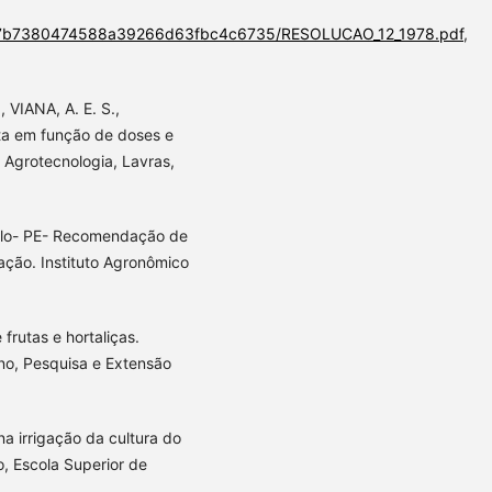
t/e57b7380474588a39266d63fbc4c6735/RESOLUCAO_12_1978.pdf
,
 VIANA, A. E. S.,
ta em função de doses e
 Agrotecnologia, Lavras,
Solo- PE- Recomendação de
ção. Instituto Agronômico
frutas e hortaliças.
no, Pesquisa e Extensão
a irrigação da cultura do
, Escola Superior de