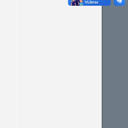
See how this article has been
cited at
scite.ai
Scite shows how a scientific
paper has been cited by
providing the context of the
citation, a classification
describing whether it
supports, mentions, or
contrasts the cited claim, and
a label indicating in which
section the citation was
made.