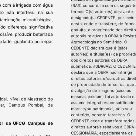
do com a irrigada com água
(RAS) concordam com os seguint
termos:O(s) autor(es) doravante
 não interferiu na sua
designado(s) CEDENTE, por meio
taminação microbiológica,
desta, cede e transfere, de forma
o diferença significativa
gratuita, a propriedade dos direit
ossível produzir beterraba
autorais relativos à OBRA à
Revist
idade igualando ao irrigar
Agroecologia no Semiárido. O
CEDENTE declara que é (são)
autor(es) e titular(es) da proprie
dos direitos autorais da OBRA
submetida. #0D#0A2. O CEDENTE
declara que a OBRA não infringe
direitos autorais e/ou outros direi
de propriedade de terceiros, que 
divulgação de imagens (caso as
mesmas existam) foi autorizada e
ical, Nível de Mestrado do
assume integral responsabilidade
ntar, Campus Pombal, da
moral e/ou patrimonial, pelo seu
conteúdo, perante terceiros. O
CEDENTE cede e transfere todos
sor da UFCG Campus de
direitos autorais relativos à OBRA 
CESSIONÁRIA, especialmente os