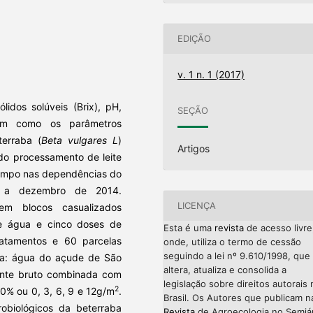
EDIÇÃO
v. 1 n. 1 (2017)
lidos solúveis (Brix), pH,
SEÇÃO
bem como os parâmetros
terraba (
Beta vulgares L
)
Artigos
 do processamento de leite
campo nas dependências do
o a dezembro de 2014.
LICENÇA
em blocos casualizados
 de água e cinco doses de
Esta é uma
revista
de acesso livre
tratamentos e 60 parcelas
onde, utiliza o termo de cessão
seguindo a lei nº 9.610/1998, que
 a: água do açude de São
altera, atualiza e consolida a
uente bruto combinada com
legislação sobre direitos autorais 
2
20% ou 0, 3, 6, 9 e 12g/m
.
Brasil. Os Autores que publicam n
robiológicos da beterraba
Revista
de Agroecologia no Semiá