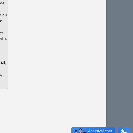
 de
o ou
te
ço
nto.
ial,
o,
Intro
0
Methods
0
Results
0
Discussion
0
Other
0