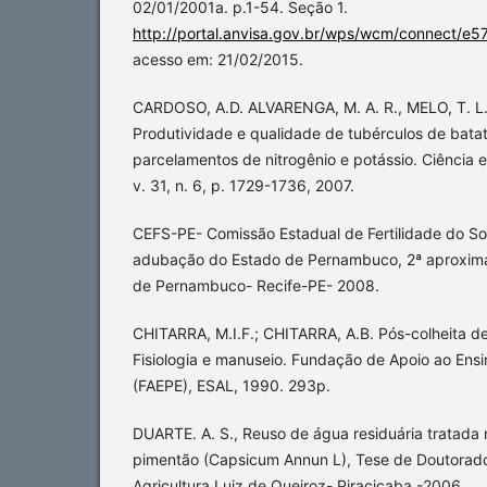
02/01/2001a. p.1-54. Seção 1.
http://portal.anvisa.gov.br/wps/wcm/connec
acesso em: 21/02/2015.
CARDOSO, A.D. ALVARENGA, M. A. R., MELO, T. L.,
Produtividade e qualidade de tubérculos de bata
parcelamentos de nitrogênio e potássio. Ciência e
v. 31, n. 6, p. 1729-1736, 2007.
CEFS-PE- Comissão Estadual de Fertilidade do 
adubação do Estado de Pernambuco, 2ª aproxima
de Pernambuco- Recife-PE- 2008.
CHITARRA, M.I.F.; CHITARRA, A.B. Pós-colheita de 
Fisiologia e manuseio. Fundação de Apoio ao Ensi
(FAEPE), ESAL, 1990. 293p.
DUARTE. A. S., Reuso de água residuária tratada n
pimentão (Capsicum Annun L), Tese de Doutorado
Agricultura Luiz de Queiroz- Piracicaba -2006.