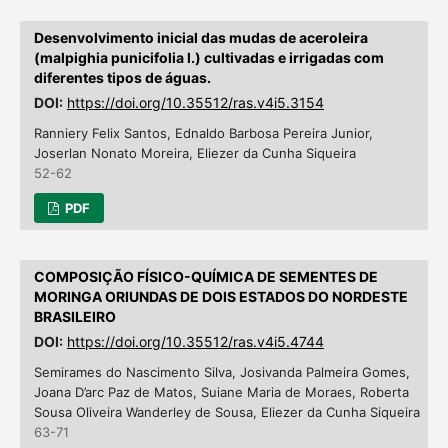
Desenvolvimento inicial das mudas de aceroleira
(malpighia punicifolia l.) cultivadas e irrigadas com
diferentes tipos de águas.
DOI:
https://doi.org/10.35512/ras.v4i5.3154
Ranniery Felix Santos, Ednaldo Barbosa Pereira Junior,
Joserlan Nonato Moreira, Eliezer da Cunha Siqueira
52-62
PDF
COMPOSIÇÃO FÍSICO-QUÍMICA DE SEMENTES DE
MORINGA ORIUNDAS DE DOIS ESTADOS DO NORDESTE
BRASILEIRO
DOI:
https://doi.org/10.35512/ras.v4i5.4744
Semirames do Nascimento Silva, Josivanda Palmeira Gomes,
Joana D’arc Paz de Matos, Suiane Maria de Moraes, Roberta
Sousa Oliveira Wanderley de Sousa, Eliezer da Cunha Siqueira
63-71