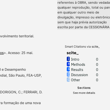
referentes à OBRA, sendo vedada
qualquer reprodução, total ou parc
em qualquer outro meio de
divulgação, impresso ou eletrônic
sem que haja prévia autorização
escrita por parte da CESSIONÁRIA
olvimento territorial.
Smart Citations via
scite_
gos
>. Acesso: 25 mai.
Intro
0
Methods
0
ial e Desempenho
Results
0
Discussion
0
ial, São Paulo, FEA-USP,
Other
0
Sections
 DORIGON, C.; FERRARI, D.
See more details
ara formação de uma nova