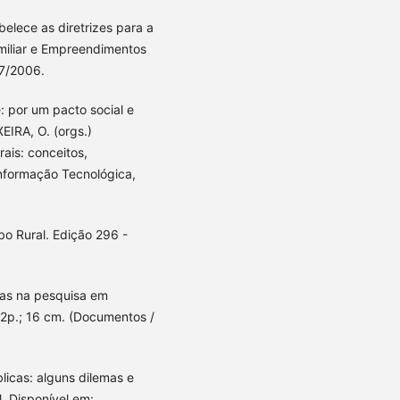
elece as diretrizes para a
amiliar e Empreendimentos
07/2006.
e: por um pacto social e
EIRA, O. (orgs.)
rais: conceitos,
Informação Tecnológica,
o Rural. Edição 296 -
vas na pesquisa em
2p.; 16 cm. (Documentos /
blicas: alguns dilemas e
. Disponível em: