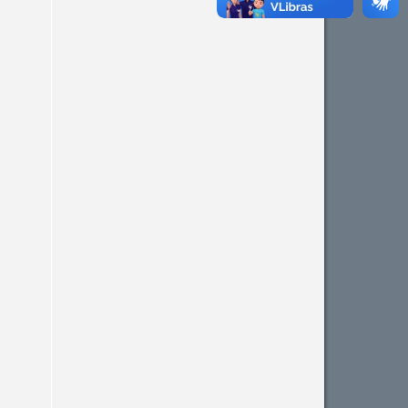
supports, mentions, or
contrasts the cited claim, and
a label indicating in which
section the citation was
made.