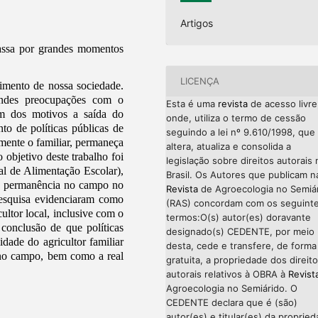
Artigos
rpassa por grandes momentos
LICENÇA
vimento de nossa sociedade.
andes preocupações com o
Esta é uma
revista
de acesso livre
m dos motivos a saída do
onde, utiliza o termo de cessão
o de políticas públicas de
seguindo a lei nº 9.610/1998, que
almente o familiar, permaneça
altera, atualiza e consolida a
objetivo deste trabalho foi
legislação sobre direitos autorais 
l de Alimentação Escolar),
Brasil. Os Autores que publicam n
sua permanência no campo no
Revista
de Agroecologia no Semiá
pesquisa evidenciaram como
(RAS) concordam com os seguint
ultor local, inclusive com o
termos:O(s) autor(es) doravante
 conclusão de que políticas
designado(s) CEDENTE, por meio
dade do agricultor familiar
desta, cede e transfere, de forma
no campo, bem como a real
gratuita, a propriedade dos direit
autorais relativos à OBRA à
Revist
Agroecologia no Semiárido. O
CEDENTE declara que é (são)
autor(es) e titular(es) da proprie