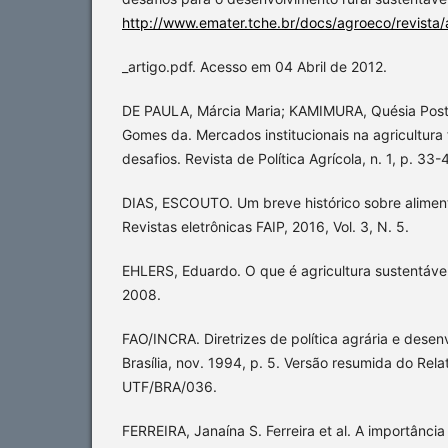
http://www.emater.tche.br/docs/agroeco/revista
_artigo.pdf. Acesso em 04 Abril de 2012.
DE PAULA, Márcia Maria; KAMIMURA, Quésia Posti
Gomes da. Mercados institucionais na agricultura f
desafios. Revista de Política Agrícola, n. 1, p. 33-
DIAS, ESCOUTO. Um breve histórico sobre aliment
Revistas eletrônicas FAIP, 2016, Vol. 3, N. 5.
EHLERS, Eduardo. O que é agricultura sustentável.
2008.
FAO/INCRA. Diretrizes de política agrária e dese
Brasília, nov. 1994, p. 5. Versão resumida do Relat
UTF/BRA/036.
FERREIRA, Janaína S. Ferreira et al. A importânci