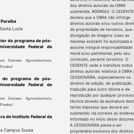
dos direitos autorais da OBRA
submetida. #0D#0A2. O CEDENTE
declara que a OBRA não infringe
a Paraíba
direitos autorais e/ou outros direi
Santa Luzia
de propriedade de terceiros, que 
divulgação de imagens (caso as
tor do programa de pós-
mesmas existam) foi autorizada e
niversidade Federal de
assume integral responsabilidade
moral e/ou patrimonial, pelo seu
conteúdo, perante terceiros. O
 Sistemas Agroindustriais,
CEDENTE cede e transfere todos
 Pombal
direitos autorais relativos à OBRA 
CESSIONÁRIA, especialmente os
r do programa de pós-
direitos de edição, de publicação,
niversidade Federal de
tradução para outro idioma e de
reprodução por qualquer process
 Sistemas Agroindustriais,
técnica através da assinatura des
 Pombal
termo impresso que deverá ser
submetido via correios ao endere
ra do Instituto Federal da
informado no início deste docume
A CESSIONÁRIA passa a ser
aíba Campus Sousa
proprietária exclusiva dos direitos