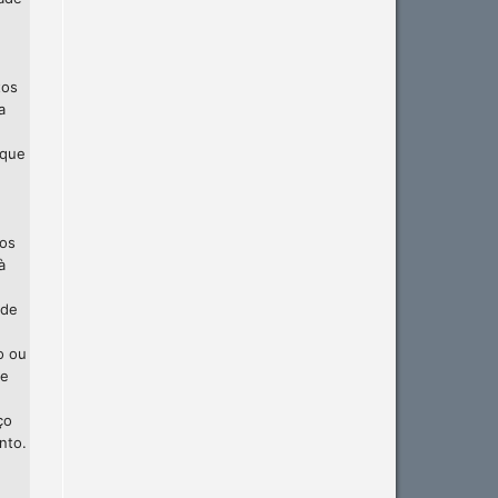
tos
a
 que
 os
à
 de
o ou
te
ço
nto.