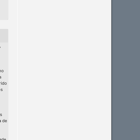
,
no
a
rido
es
os
a
de
dade