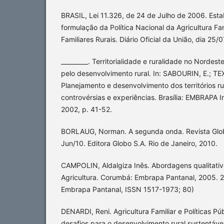
BRASIL, Lei 11.326, de 24 de Julho de 2006. Estab
formulação da Política Nacional da Agricultura F
Familiares Rurais. Diário Oficial da União, dia 25/
_________. Territorialidade e ruralidade no Nordest
pelo desenvolvimento rural. In: SABOURIN, E.; TEX
Planejamento e desenvolvimento dos territórios ru
controvérsias e experiências. Brasília: EMBRAPA 
2002, p. 41-52.
BORLAUG, Norman. A segunda onda. Revista Glob
Jun/10. Editora Globo S.A. Rio de Janeiro, 2010.
CAMPOLIN, Aldalgiza Inês. Abordagens qualitati
Agricultura. Corumbá: Embrapa Pantanal, 2005. 2
Embrapa Pantanal, ISSN 1517-1973; 80)
DENARDI, Reni. Agricultura Familiar e Políticas Pú
desafios para o desenvolvimento rural sustentável