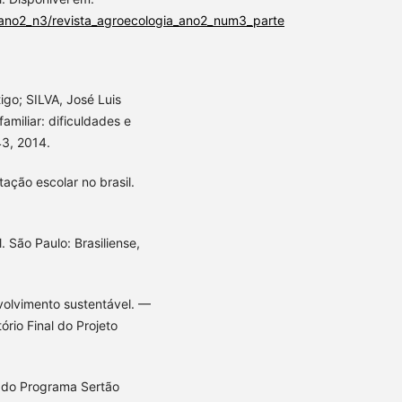
/ano2_n3/revista_agroecologia_ano2_num3_parte
go; SILVA, José Luis
amiliar: dificuldades e
43, 2014.
ação escolar no brasil.
 São Paulo: Brasiliense,
nvolvimento sustentável. —
ório Final do Projeto
a do Programa Sertão