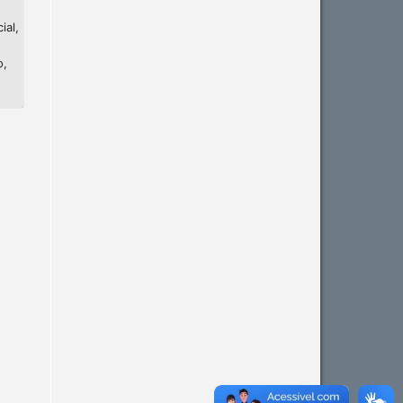
ial,
o,
Intro
0
Methods
0
Results
0
Discussion
0
Other
0
See how this article has been
cited at
scite.ai
Scite shows how a scientific
paper has been cited by
providing the context of the
citation, a classification
describing whether it