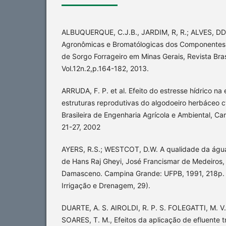
ALBUQUERQUE, C.J.B., JARDIM, R, R.; ALVES, DD.,
Agronômicas e Bromatólogicas dos Componentes 
de Sorgo Forrageiro em Minas Gerais, Revista Bras
Vol.12n.2,p.164-182, 2013.
ARRUDA, F. P. et al. Efeito do estresse hídrico n
estruturas reprodutivas do algodoeiro herbáceo 
Brasileira de Engenharia Agrícola e Ambiental, Cam
21-27, 2002
AYERS, R.S.; WESTCOT, D.W. A qualidade da água
de Hans Raj Gheyi, José Francismar de Medeiros,
Damasceno. Campina Grande: UFPB, 1991, 218p. 
Irrigação e Drenagem, 29).
DUARTE, A. S. AIROLDI, R. P. S. FOLEGATTI, M. V.
SOARES, T. M., Efeitos da aplicação de efluente t