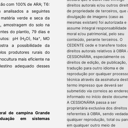
ação com 100% de ARA; T6:
direitos autorais e/ou outros direi
de propriedade de terceiros, que 
 analisados a seguintes
divulgação de imagens (caso as
, matéria verde e seca da
mesmas existam) foi autorizada e
A, amostragem do solo na
assume integral responsabilidade
tes do plantio, 79 dias e
moral e/ou patrimonial, pelo seu
+
ibutos: pH (H
O), Na
, MO
conteúdo, perante terceiros. O
2
CEDENTE cede e transfere todos
stra a possibilidade da
direitos autorais relativos à OBRA 
os produtores rurais do
CESSIONÁRIA, especialmente os
ocultura mais eficiente na
direitos de edição, de publicação,
destino adequado desses
tradução para outro idioma e de
reprodução por qualquer process
técnica através da assinatura des
termo impresso que deverá ser
submetido via correios ao endere
informado no início deste docume
A CESSIONÁRIA passa a ser
proprietária exclusiva dos direitos
eral de campina Grande
referentes à OBRA, sendo vedada
aduação em sistemas
qualquer reprodução, total ou parc
em qualquer outro meio de