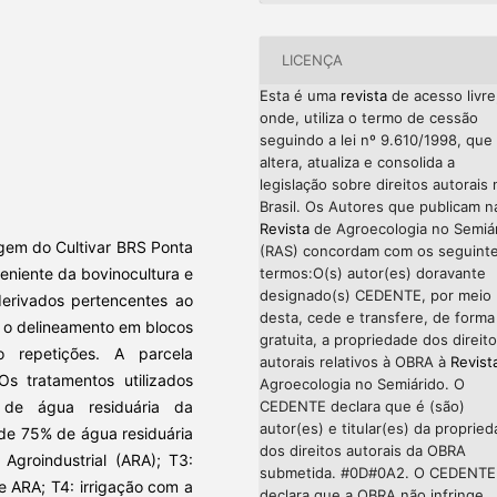
LICENÇA
Esta é uma
revista
de acesso livre
onde, utiliza o termo de cessão
seguindo a lei nº 9.610/1998, que
altera, atualiza e consolida a
legislação sobre direitos autorais 
Brasil. Os Autores que publicam n
Revista
de Agroecologia no Semiá
agem do Cultivar BRS Ponta
(RAS) concordam com os seguint
termos:O(s) autor(es) doravante
veniente da bovinocultura e
designado(s) CEDENTE, por meio
derivados pertencentes ao
desta, cede e transfere, de forma
i o delineamento em blocos
gratuita, a propriedade dos direit
o repetições. A parcela
autorais relativos à OBRA à
Revist
Os tratamentos utilizados
Agroecologia no Semiárido. O
CEDENTE declara que é (são)
de água residuária da
autor(es) e titular(es) da proprie
 de 75% de água residuária
dos direitos autorais da OBRA
Agroindustrial (ARA); T3:
submetida. #0D#0A2. O CEDENTE
 ARA; T4: irrigação com a
declara que a OBRA não infringe