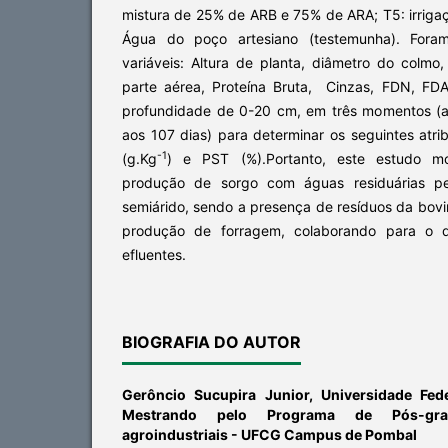
mistura de 25% de ARB e 75% de ARA; T5: irrig
Água do poço artesiano (testemunha). Foram
variáveis: Altura de planta, diâmetro do colmo
parte aérea, Proteína Bruta, Cinzas, FDN, FD
profundidade de 0-20 cm, em três momentos (an
aos 107 dias) para determinar os seguintes atr
-1
(g.Kg
) e PST (%).Portanto, este estudo mo
produção de sorgo com águas residuárias pel
semiárido, sendo a presença de resíduos da bovin
produção de forragem, colaborando para o 
efluentes.
BIOGRAFIA DO AUTOR
Gerôncio Sucupira Junior,
Universidade Fed
Mestrando pelo Programa de Pós-gr
agroindustriais - UFCG Campus de Pombal