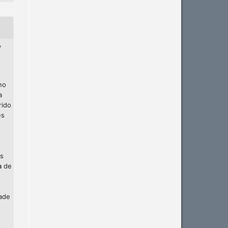
,
no
a
rido
es
os
a
de
dade