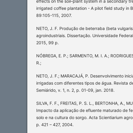
effects on the soil–plant system in a secondary t
irrigated coffee plantation - A pilot field study in
89:105-115, 2007.
NETO, J. F. Produção de beterraba (beta vulgaris
agroindustriais. Dissertação. Universidade Feder
2015, 99 p.
NÓBREGA, E. P.; SARMENTO, M. I. A.; RODRIGUES, 
R.;
NETO, J. F.; MARACAJÁ, P. Desenvolvimento inici
irrigadas com diferentes tipos de água. Revista d
Semiárido, v. 1, n. 2, p. 01-09, jan. 2018.
SILVA, F. F., FREITAS, P. S. L., BERTONHA, A., M
Impacto da aplicação de efluente maturado de f
solo e na cultura do sorgo. Acta Scientiarium agro
p. 421 – 427, 2004.