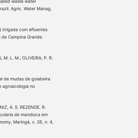
reated waste water
 Brazil. Agric. Water Manag,
) irrigada com efluentes
al de Campina Grande.
M. L. M.; OLIVEIRA, P. R.
al de mudas de goiabeira
e agroecologia no
UNIZ, A. S. REZENDE. R.
ecularia de mandioca em
nomy, Maringá, v. 26, n. 4,