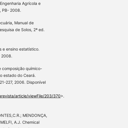
e Engenharia Agrícola e
, PB- 2008.
cuária, Manual de
esquisa de Solos, 2ª ed.
 e ensino estatístico.
, 2008.
e composição químico-
no estado do Ceará.
221-227, 2006. Disponível
revista/article/viewFile/203/370
>.
MONTES,C.R.; MENDONÇA,
 MELFI, A.J. Chemical