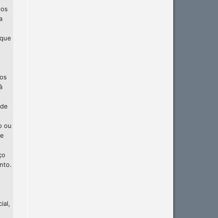
tos
a
 que
 os
à
 de
o ou
te
ço
nto.
ial,