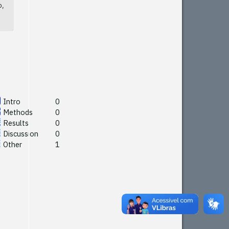
o,
Intro
0
Methods
0
Results
0
Discussion
0
Other
1
Intro
0
Methods
0
See how this article has been
Results
0
cited at
scite.ai
Discussion
0
Other
1
Scite shows how a scientific
paper has been cited by
providing the context of the
citation, a classification
describing whether it
supports, mentions, or
contrasts the cited claim, and