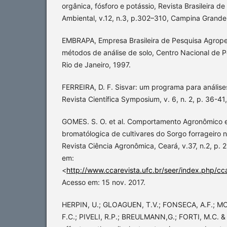
orgânica, fósforo e potássio, Revista Brasileira d
Ambiental, v.12, n.3, p.302–310, Campina Grande
EMBRAPA, Empresa Brasileira de Pesquisa Agrope
métodos de análise de solo, Centro Nacional de P
Rio de Janeiro, 1997.
FERREIRA, D. F. Sisvar: um programa para análises
Revista Científica Symposium, v. 6, n. 2, p. 36-41
GOMES. S. O. et al. Comportamento Agronômico 
bromatólogica de cultivares do Sorgo forrageiro 
Revista Ciência Agronômica, Ceará, v.37, n.2, p. 
em:
<
http://www.ccarevista.ufc.br/seer/index.php/cca
Acesso em: 15 nov. 2017.
HERPIN, U.; GLOAGUEN, T.V.; FONSECA, A.F.; 
F.C.; PIVELI, R.P.; BREULMANN,G.; FORTI, M.C. &