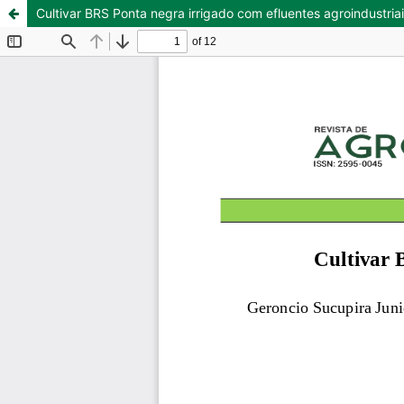
Cultivar BRS Ponta negra irrigado com efluentes agroindustria