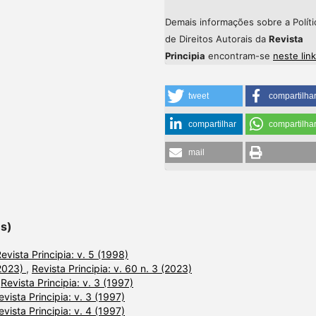
Demais informações sobre a Políti
de Direitos Autorais da
Revista
Principia
encontram-se
neste link
tweet
compartilha
compartilhar
compartilha
mail
es)
evista Principia: v. 5 (1998)
(2023)
,
Revista Principia: v. 60 n. 3 (2023)
,
Revista Principia: v. 3 (1997)
evista Principia: v. 3 (1997)
evista Principia: v. 4 (1997)