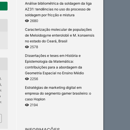
Análise bibliométrica da soldagem da liga
AZ31: tendências no uso do processo de
soldagem por fricção e mistura
2680
Caracterização molecular de populações
de Meloidogyne enterolobii e M. konaensis
no estado do Ceará, Brasil
2578
Dissertações e teses em História e
Epistemologia da Matemática:
contribuições para a abordagem da
Geometria Espacial no Ensino Médio
2256
).
5,
Estratégias de marketing digital em
:
empresa do segmento gamer brasileiro: o
p
caso Hoplon
m:
2194
INFORMAÇÕES