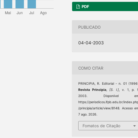
PDF
PUBLICADO
04-04-2003
COMO CITAR
PRINCIPIA, R. Editorial - n. 01 (1996
Revista Principia
,
[S. l.]
, v. 1, p. 
2003. Disponível em
https://periodicos.ifpb.edu.br/index.ph
/principia/article/view/8148. Acesso e
7 ago. 2026.
Fomatos de Citação