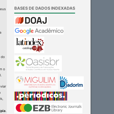
BASES DE DADOS INDEXADAS
seus
a
 do
am o
l.
viar
a
is,
ipia
.