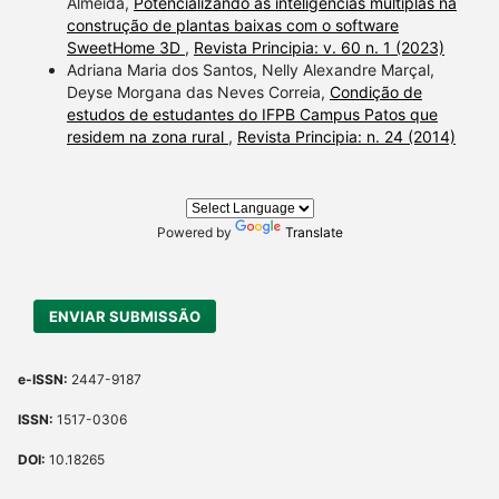
Almeida,
Potencializando as inteligências múltiplas na
construção de plantas baixas com o software
SweetHome 3D
,
Revista Principia: v. 60 n. 1 (2023)
Adriana Maria dos Santos, Nelly Alexandre Marçal,
Deyse Morgana das Neves Correia,
Condição de
estudos de estudantes do IFPB Campus Patos que
residem na zona rural
,
Revista Principia: n. 24 (2014)
Powered by
Translate
ENVIAR SUBMISSÃO
e-ISSN:
2447-9187
ISSN:
1517-0306
DOI:
10.18265