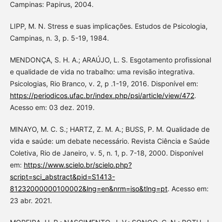
Campinas: Papirus, 2004.
LIPP, M. N. Stress e suas implicações. Estudos de Psicologia,
Campinas, n. 3, p. 5-19, 1984.
MENDONÇA, S. H. A.; ARAÚJO, L. S. Esgotamento profissional
e qualidade de vida no trabalho: uma revisão integrativa.
Psicologias, Rio Branco, v. 2, p .1-19, 2016. Disponível em:
https://periodicos.ufac.br/index.php/psi/article/view/472
.
Acesso em: 03 dez. 2019.
MINAYO, M. C. S.; HARTZ, Z. M. A.; BUSS, P. M. Qualidade de
vida e saúde: um debate necessário. Revista Ciência e Saúde
Coletiva, Rio de Janeiro, v. 5, n. 1, p. 7-18, 2000. Disponível
em:
https://www.scielo.br/scielo.php?
script=sci_abstract&pid=S1413-
81232000000100002&lng=en&nrm=iso&tlng=pt
. Acesso em:
23 abr. 2021.