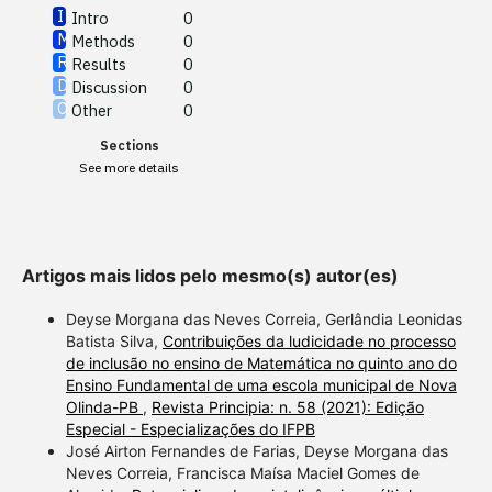
Intro
0
Methods
0
See how this article has been
Results
0
cited at
scite.ai
Discussion
0
Other
0
Scite shows how a scientific
Sections
paper has been cited by
See more details
providing the context of the
citation, a classification
describing whether it
supports, mentions, or
Artigos mais lidos pelo mesmo(s) autor(es)
contrasts the cited claim, and
a label indicating in which
Deyse Morgana das Neves Correia, Gerlândia Leonidas
section the citation was
Batista Silva,
Contribuições da ludicidade no processo
de inclusão no ensino de Matemática no quinto ano do
made.
Ensino Fundamental de uma escola municipal de Nova
Olinda-PB
,
Revista Principia: n. 58 (2021): Edição
Especial - Especializações do IFPB
José Airton Fernandes de Farias, Deyse Morgana das
Neves Correia, Francisca Maísa Maciel Gomes de