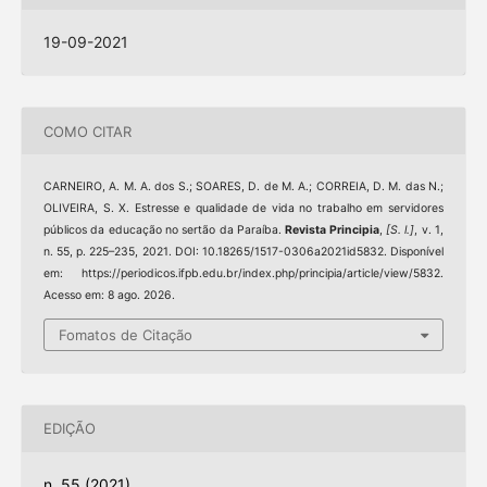
19-09-2021
COMO CITAR
CARNEIRO, A. M. A. dos S.; SOARES, D. de M. A.; CORREIA, D. M. das N.;
OLIVEIRA, S. X. Estresse e qualidade de vida no trabalho em servidores
públicos da educação no sertão da Paraíba.
Revista Principia
,
[S. l.]
, v. 1,
n. 55, p. 225–235, 2021. DOI: 10.18265/1517-0306a2021id5832. Disponível
em: https://periodicos.ifpb.edu.br/index.php/principia/article/view/5832.
Acesso em: 8 ago. 2026.
Fomatos de Citação
EDIÇÃO
n. 55 (2021)