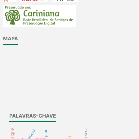
MAPA
PALAVRAS-CHAVE
recalque
prad