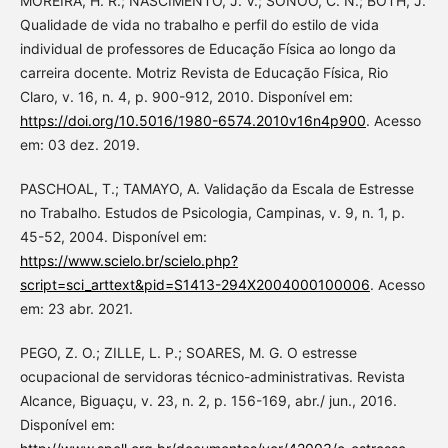
MOREIRA, H. R.; NASCIMENTO, J. V.; SONOO, C. N.; BOTH, J.
Qualidade de vida no trabalho e perfil do estilo de vida
individual de professores de Educação Física ao longo da
carreira docente. Motriz Revista de Educação Física, Rio
Claro, v. 16, n. 4, p. 900-912, 2010. Disponível em:
https://doi.org/10.5016/1980-6574.2010v16n4p900
. Acesso
em: 03 dez. 2019.
PASCHOAL, T.; TAMAYO, A. Validação da Escala de Estresse
no Trabalho. Estudos de Psicologia, Campinas, v. 9, n. 1, p.
45-52, 2004. Disponível em:
https://www.scielo.br/scielo.php?
script=sci_arttext&pid=S1413-294X2004000100006
. Acesso
em: 23 abr. 2021.
PEGO, Z. O.; ZILLE, L. P.; SOARES, M. G. O estresse
ocupacional de servidoras técnico-administrativas. Revista
Alcance, Biguaçu, v. 23, n. 2, p. 156-169, abr./ jun., 2016.
Disponível em: