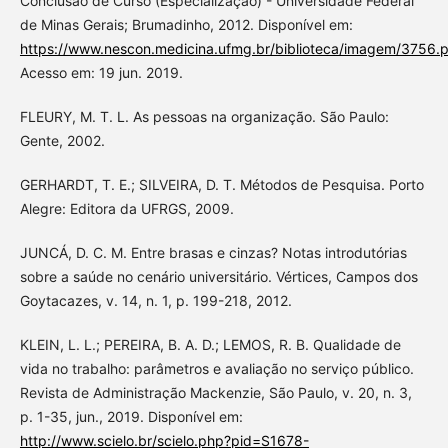
Conclusão de Curso (Especialização) - Universidade Federal
de Minas Gerais; Brumadinho, 2012. Disponível em:
https://www.nescon.medicina.ufmg.br/biblioteca/imagem/3756.p
Acesso em: 19 jun. 2019.
FLEURY, M. T. L. As pessoas na organização. São Paulo:
Gente, 2002.
GERHARDT, T. E.; SILVEIRA, D. T. Métodos de Pesquisa. Porto
Alegre: Editora da UFRGS, 2009.
JUNCÁ, D. C. M. Entre brasas e cinzas? Notas introdutórias
sobre a saúde no cenário universitário. Vértices, Campos dos
Goytacazes, v. 14, n. 1, p. 199-218, 2012.
KLEIN, L. L.; PEREIRA, B. A. D.; LEMOS, R. B. Qualidade de
vida no trabalho: parâmetros e avaliação no serviço público.
Revista de Administração Mackenzie, São Paulo, v. 20, n. 3,
p. 1-35, jun., 2019. Disponível em:
http://www.scielo.br/scielo.php?pid=S1678-