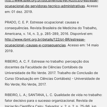
http://www.spell.org.br/documentos/ver/42003/o-estresse-
ocupacional-de-servidoras-tecnico-administrativas
. Acesso
em: 01 dez. 2019.
PRADO, C. E. P. Estresse ocupacional: causas e
consequências. Revista Brasileira de Medicina do Trabalho,
Americana, v. 14, n. 3, p. 285-289, 2016. Disponível em:
http://www.rbmt.org.br/details/122/pt-BR/estresse-
ocupacional--causas-e-consequencias
. Acesso em: 14 maio
2019.
RIBEIRO, A. C. F. Estresse no trabalho: percepção dos
docentes da Faculdade de Ciências Contábeis da
Universidade de Rio Verde. 2017. Trabalho de Conclusão de
Curso (Graduação em Ciências Contábeis) - Universidade de
Rio Verde; Rio Verde, 2017.
RIBEIRO, L. A.; SANTANA, L. C. Qualidade de vida no trabalho:
fator decisivo para o sucesso organizacional. Revista de
Iniciação Científica Cairu, Salvador, v. 2, n. 2, p. 75-96, jun.,