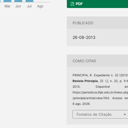
PDF
PUBLICADO
26-08-2013
COMO CITAR
PRINCIPIA, R. Expediente n. 22 (2013
Revista Principia
,
[S. l.]
, n. 22, p. 5–
2013. Disponível em
https://periodicos.ifpb.edu.br/index.ph
/principia/article/view/164. Acesso e
6 ago. 2026.
Fomatos de Citação