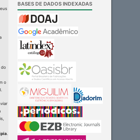
BASES DE DADOS INDEXADAS
seus
a
 do
am o
l.
viar
a
is,
ipia
.