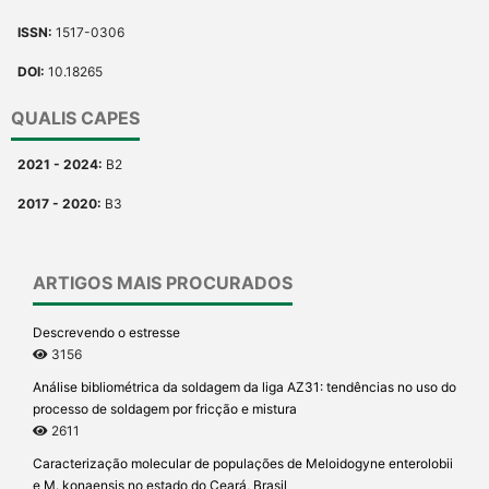
ISSN:
1517-0306
DOI:
10.18265
QUALIS CAPES
2021 - 2024:
B2
2017 - 2020:
B3
ARTIGOS MAIS PROCURADOS
Descrevendo o estresse
3156
Análise bibliométrica da soldagem da liga AZ31: tendências no uso do
processo de soldagem por fricção e mistura
2611
Caracterização molecular de populações de Meloidogyne enterolobii
e M. konaensis no estado do Ceará, Brasil