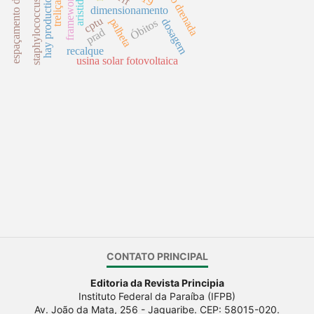
espaçamento de geotêxtil
staphylococcus aureus
frameworks
hay production
dimensionamento
cptu
Óbitos
palheta
dosagem
prad
recalque
usina solar fotovoltaica
CONTATO PRINCIPAL
Editoria da Revista Principia
Instituto Federal da Paraíba (IFPB)
Av. João da Mata, 256 - Jaguaribe. CEP: 58015-020.