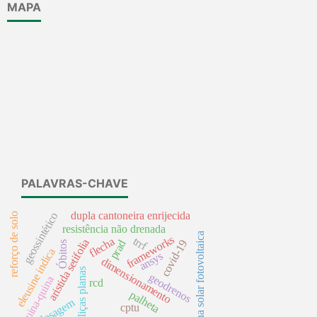
MAPA
PALAVRAS-CHAVE
dupla cantoneira enrijecida
geossintético
reforço de solo
resistência não drenada
usina solar fotovoltaica
frameworks
trrf
flecha
aristida setifolia
prad
covid-19
Óbitos
eleusine indica
ansys
dimensionamento
treliças planas
geodrenos
quina-quina
rcd
palheta
dosagem
cptu