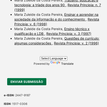
Maria Zuleide da Costa Pereira,
Trabalho, educação e
section the citation was
tecnologia: a tríade dos anos 90
,
Revista Principia: n. 7
(1999)
made.
Maria Zuleide da Costa Pereira,
Ensinar e aprender na
sociedade da informação e do conhecimento
,
Revista
Principia: v. 6 (1998)
Maria Zuleide da Costa Pereira,
Ensino técnico x
qualificação e LDB
,
Revista Principia: v. 3 (1997)
Maria Zuleide da Costa Pereira,
Questões de currículo:
algumas considerações
,
Revista Principia: v. 2 (1996)
Powered by
Translate
ENVIAR SUBMISSÃO
e-ISSN:
2447-9187
ISSN:
1517-0306