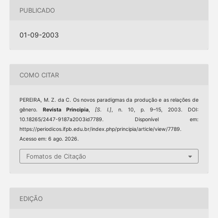
PUBLICADO
01-09-2003
COMO CITAR
PEREIRA, M. Z. da C. Os novos paradigmas da produção e as relações de
gênero.
Revista Principia
,
[S. l.]
, n. 10, p. 9–15, 2003. DOI:
10.18265/2447-9187a2003id7789. Disponível em:
https://periodicos.ifpb.edu.br/index.php/principia/article/view/7789.
Acesso em: 6 ago. 2026.
Fomatos de Citação
EDIÇÃO