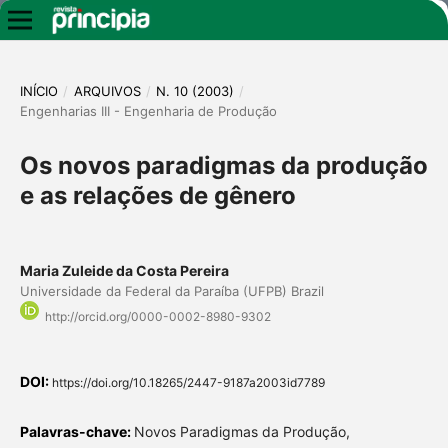
INÍCIO
/
ARQUIVOS
/
N. 10 (2003)
/
Engenharias III - Engenharia de Produção
Os novos paradigmas da produção
e as relações de gênero
Maria Zuleide da Costa Pereira
Universidade da Federal da Paraíba (UFPB) Brazil
http://orcid.org/0000-0002-8980-9302
DOI:
https://doi.org/10.18265/2447-9187a2003id7789
Palavras-chave:
Novos Paradigmas da Produção,