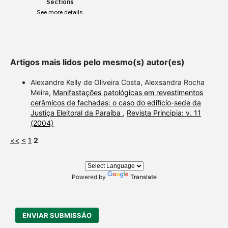
Sections
paper has been cited by
See more details
providing the context of the
citation, a classification
describing whether it
supports, mentions, or
Artigos mais lidos pelo mesmo(s) autor(es)
contrasts the cited claim, and
a label indicating in which
Alexandre Kelly de Oliveira Costa, Alexsandra Rocha
section the citation was
Meira,
Manifestações patológicas em revestimentos
cerâmicos de fachadas: o caso do edifício-sede da
made.
Justiça Eleitoral da Paraíba
,
Revista Principia: v. 11
(2004)
<<
<
1
2
Powered by
Translate
ENVIAR SUBMISSÃO