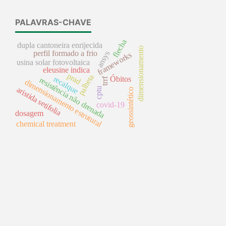
PALAVRAS-CHAVE
flecha
dupla cantoneira enrijecida
dimensionamento
perfil formado a frio
ansys
frameworks
usina solar fotovoltaica
eleusine indica
prad
palheta
Óbitos
recalque
resistência não drenada
trrf
dimensionamento estrutural
aristida setifolia
cptu
geossintético
covid-19
dosagem
chemical treatment