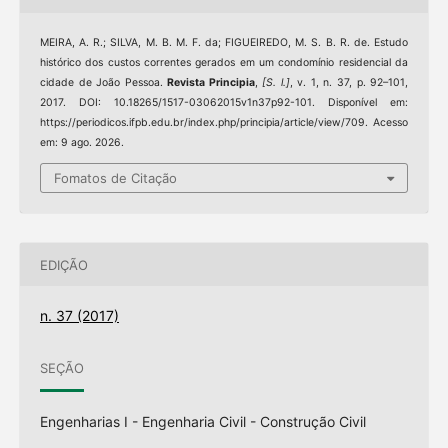
MEIRA, A. R.; SILVA, M. B. M. F. da; FIGUEIREDO, M. S. B. R. de. Estudo
histórico dos custos correntes gerados em um condomínio residencial da
cidade de João Pessoa.
Revista Principia
,
[S. l.]
, v. 1, n. 37, p. 92–101,
2017. DOI: 10.18265/1517-03062015v1n37p92-101. Disponível em:
https://periodicos.ifpb.edu.br/index.php/principia/article/view/709. Acesso
em: 9 ago. 2026.
Fomatos de Citação
EDIÇÃO
n. 37 (2017)
SEÇÃO
Engenharias I - Engenharia Civil - Construção Civil