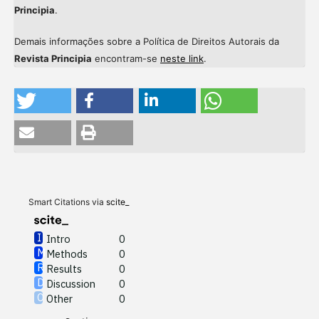
Principia
.
Demais informações sobre a Política de Direitos Autorais da
Revista Principia
encontram-se
neste link
.
Intro
0
Methods
0
Results
0
Discussion
0
Other
0
Smart Citations via
scite_
Intro
0
Methods
0
See how this article has been
Results
0
cited at
scite.ai
Discussion
0
Other
0
Scite shows how a scientific