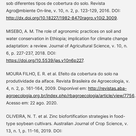
sob diferentes tipos de cobertura do solo. Revista
Agro@mbiente On-line, v. 10, n. 2, p. 123-129, 2016. DOI:
http://dx.doi.org/10.18227/1982-8470ragro.v10i2.3009
.
MISEBO, A. M. The role of agronomic practices on soil and
water conservation in Ethiopia; implication for climate change
adaptation: a review. Journal of Agricultural Science, v. 10, n.
6, p. 227-237, 2018. DOI:
https://doi.org/10.5539/jas.v10n6p227
.
MOURA FILHO, E. R. et al. Efeito da cobertura do solo na
produtividade da alface. Revista Brasileira de Agroecologia, v.
4, n. 2, p. 161-164, 2009. Disponível em:
http://revistas.aba-
agroecologia.org.br/index.php/rbagroecologia/article/view/7756
.
Acesso em: 22 ago. 2020.
OLIVEIRA, N. T. et al. Zinc biofortification strategies in food-
type soybean cultivars. Australian Journal of Crop Science, v.
13, n. 1, p. 11-16, 2019. DOI: