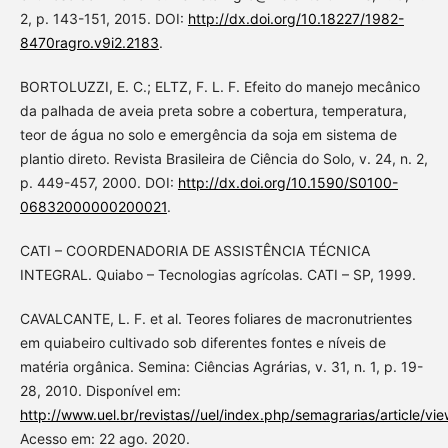
2, p. 143-151, 2015. DOI:
http://dx.doi.org/10.18227/1982-
8470ragro.v9i2.2183
.
BORTOLUZZI, E. C.; ELTZ, F. L. F. Efeito do manejo mecânico
da palhada de aveia preta sobre a cobertura, temperatura,
teor de água no solo e emergência da soja em sistema de
plantio direto. Revista Brasileira de Ciência do Solo, v. 24, n. 2,
p. 449-457, 2000. DOI:
http://dx.doi.org/10.1590/S0100-
06832000000200021
.
CATI – COORDENADORIA DE ASSISTÊNCIA TÉCNICA
INTEGRAL. Quiabo – Tecnologias agrícolas. CATI – SP, 1999.
CAVALCANTE, L. F. et al. Teores foliares de macronutrientes
em quiabeiro cultivado sob diferentes fontes e níveis de
matéria orgânica. Semina: Ciências Agrárias, v. 31, n. 1, p. 19-
28, 2010. Disponível em:
http://www.uel.br/revistas//uel/index.php/semagrarias/article/v
Acesso em: 22 ago. 2020.