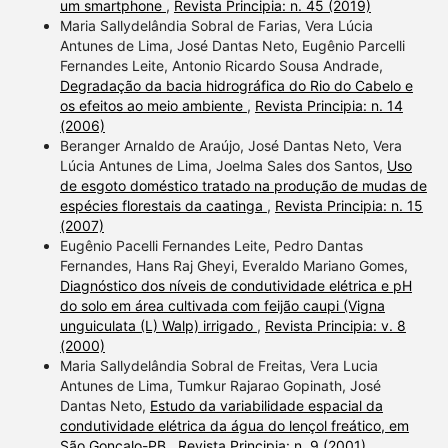
um smartphone
,
Revista Principia: n. 45 (2019)
Maria Sallydelândia Sobral de Farias, Vera Lúcia
Antunes de Lima, José Dantas Neto, Eugênio Parcelli
Fernandes Leite, Antonio Ricardo Sousa Andrade,
Degradação da bacia hidrográfica do Rio do Cabelo e
os efeitos ao meio ambiente
,
Revista Principia: n. 14
(2006)
Beranger Arnaldo de Araújo, José Dantas Neto, Vera
Lúcia Antunes de Lima, Joelma Sales dos Santos,
Uso
de esgoto doméstico tratado na produção de mudas de
espécies florestais da caatinga
,
Revista Principia: n. 15
(2007)
Eugênio Pacelli Fernandes Leite, Pedro Dantas
Fernandes, Hans Raj Gheyi, Everaldo Mariano Gomes,
Diagnóstico dos níveis de condutividade elétrica e pH
do solo em área cultivada com feijão caupi (Vigna
unguiculata (L) Walp) irrigado
,
Revista Principia: v. 8
(2000)
Maria Sallydelândia Sobral de Freitas, Vera Lucia
Antunes de Lima, Tumkur Rajarao Gopinath, José
Dantas Neto,
Estudo da variabilidade espacial da
condutividade elétrica da água do lençol freático, em
São Gonçalo-PB
,
Revista Principia: n. 9 (2001)