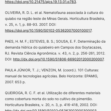
https://doi.org/10.21475/ajcs.19.13.01.p783
.
OLIVEIRA, R. D. L. et al. Nematofauna associada à cultura do
quiabo na região leste de Minas Gerais. Horticultura Brasileira,
v. 25, n. 1, p. 88-93. 2007. DOI:
https://doi.org/10.1590/S0102-05362007000100017
.
PAES, H. M. F.; ESTEVES, B. S.; SOUSA, E. F. Determinação da
demanda hídrica do quiabeiro em Campos dos Goytacazes,
RJ. Revista Ciência Agronômica. v. 43, n. 2, p. 256-261, 2012.
DOI:
http://dx.doi.org/10.1590/S1806-66902012000200007
.
PAULA JÚNIOR, T. J.; VENZON, M. (coord.). 101 Culturas:
manual de tecnologias agrícolas. Belo Horizonte: EPAMIG,
2007. 653 p.
QUEIROGA, R. C. F. et al. Utilização de diferentes materiais
como cobertura morta do solo no cultivo de pimentão.
Horticultura Brasileira, v. 20, n. 3, p. 416-418, 2002. DOI:
http://dx.doi.org/10.1590/S0102-05362002000300003
.