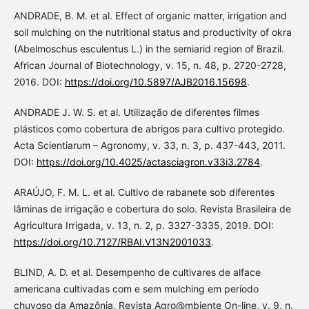
ANDRADE, B. M. et al. Effect of organic matter, irrigation and
soil mulching on the nutritional status and productivity of okra
(Abelmoschus esculentus L.) in the semiarid region of Brazil.
African Journal of Biotechnology, v. 15, n. 48, p. 2720-2728,
2016. DOI:
https://doi.org/10.5897/AJB2016.15698
.
ANDRADE J. W. S. et al. Utilização de diferentes filmes
plásticos como cobertura de abrigos para cultivo protegido.
Acta Scientiarum – Agronomy, v. 33, n. 3, p. 437-443, 2011.
DOI:
https://doi.org/10.4025/actasciagron.v33i3.2784
.
ARAÚJO, F. M. L. et al. Cultivo de rabanete sob diferentes
lâminas de irrigação e cobertura do solo. Revista Brasileira de
Agricultura Irrigada, v. 13, n. 2, p. 3327-3335, 2019. DOI:
https://doi.org/10.7127/RBAI.V13N2001033
.
BLIND, A. D. et al. Desempenho de cultivares de alface
americana cultivadas com e sem mulching em período
chuvoso da Amazônia. Revista Agro@mbiente On-line, v. 9, n.