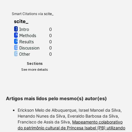
Results
0
Discussion
0
Other
0
Smart Citations via
scite_
Intro
0
Methods
0
See how this article has been
Results
0
cited at
scite.ai
Discussion
0
Other
0
Scite shows how a scientific
Sections
paper has been cited by
See more details
providing the context of the
citation, a classification
describing whether it
supports, mentions, or
Artigos mais lidos pelo mesmo(s) autor(es)
contrasts the cited claim, and
a label indicating in which
Erickson Melo de Albuquerque, Israel Manoel da Silva,
section the citation was
Henando Nunes da Silva, Everaldo Barbosa da Silva,
Francisco de Assis da Silva,
Mapeamento colaborativo
made.
do patrimônio cultural de Princesa Isabel (PB) utilizando