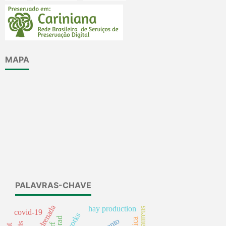
MAPA
PALAVRAS-CHAVE
hay production
covid-19
prad