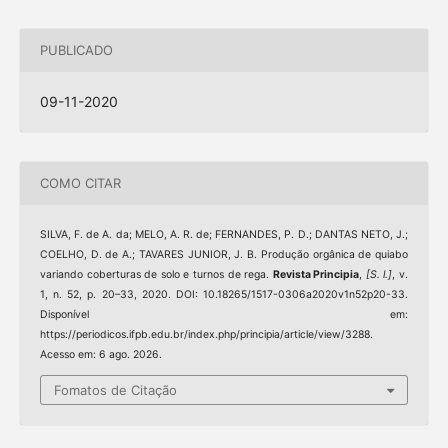
PUBLICADO
09-11-2020
COMO CITAR
SILVA, F. de A. da; MELO, A. R. de; FERNANDES, P. D.; DANTAS NETO, J.;
COELHO, D. de A.; TAVARES JUNIOR, J. B. Produção orgânica de quiabo
variando coberturas de solo e turnos de rega.
Revista Principia
,
[S. l.]
, v.
1, n. 52, p. 20–33, 2020. DOI: 10.18265/1517-0306a2020v1n52p20-33.
Disponível em:
https://periodicos.ifpb.edu.br/index.php/principia/article/view/3288.
Acesso em: 6 ago. 2026.
Fomatos de Citação