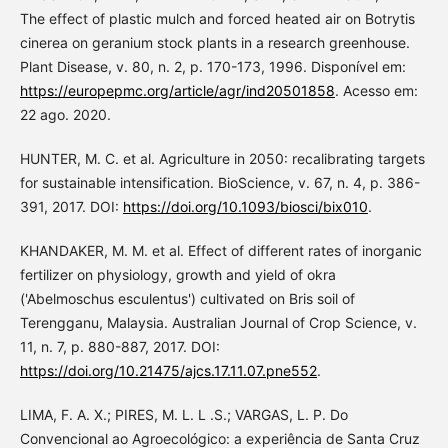
The effect of plastic mulch and forced heated air on Botrytis
cinerea on geranium stock plants in a research greenhouse.
Plant Disease, v. 80, n. 2, p. 170-173, 1996. Disponível em:
https://europepmc.org/article/agr/ind20501858
. Acesso em:
22 ago. 2020.
HUNTER, M. C. et al. Agriculture in 2050: recalibrating targets
for sustainable intensification. BioScience, v. 67, n. 4, p. 386-
391, 2017. DOI:
https://doi.org/10.1093/biosci/bix010
.
KHANDAKER, M. M. et al. Effect of different rates of inorganic
fertilizer on physiology, growth and yield of okra
('Abelmoschus esculentus') cultivated on Bris soil of
Terengganu, Malaysia. Australian Journal of Crop Science, v.
11, n. 7, p. 880-887, 2017. DOI:
https://doi.org/10.21475/ajcs.17.11.07.pne552
.
LIMA, F. A. X.; PIRES, M. L. L .S.; VARGAS, L. P. Do
Convencional ao Agroecológico: a experiência de Santa Cruz