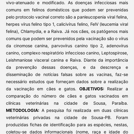
vivo-atenuado e modificado. As doenças infecciosas mais
comuns em felinos domésticos que podem ser prevenidas
pelo protocolo vacinal correto são a panleucopenia viral felina,
herpes vírus felino tipo 1, calicivírus felino, FelV (leucemia viral
felina), Chlamydia, e a Raiva. Já nos cães, os patógenos mais
comuns que podem ser prevenidos pela vacinação são o vírus
da cinomose canina, parvovírus canino tipo 2, adenovírus
canino, complexo respiratório infeccioso canino, Leptospirose,
Leishmaniose visceral canina e Raiva. Diante da importância
da prevenção dessas doenças, e da descrença e
disseminação de notícias falsas sobre as vacinas, faz-se
necessário estudos que forneçam dados sobre a realização
da vacinação em cães e gatos.
OBJETIVOS:
Realizar a
comparação do número de cães e gatos vacinados em
clínicas veterinárias na cidade de Sousa, Paraíba.
METODOLOGIA:
A pesquisa foi realizada em duas clínicas
veterinárias privadas na cidade de Sousa-PB. Foram
produzidas fichas de identificação para as espécies, nestas,
coletou-se dados informacionais (nome, raça e idade do