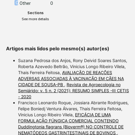
Other
0
Scite shows how a scientific
Sections
paper has been cited by
See more details
providing the context of the
citation, a classification
describing whether it
supports, mentions, or
Artigos mais lidos pelo mesmo(s) autor(es)
contrasts the cited claim, and
a label indicating in which
Suzana Pedrosa dos Anjos, Rony Deivid Soares Santos,
section the citation was
Roberta Azevedo Beltrão, Vinicius Longo Ribeiro Vilela,
Thais Ferreira Feitosa,
AVALIAÇÃO DE REAÇÕES
made.
ADVERSAS ASSOCIADAS À VACINAÇÃO EM CÃES NA
CIDADE DE SOUSA-PB
,
Revista de Agroecologia no
Semiárido: v. 5 n. 2 (2021): RESUMO SIMPLES -III CETIS
- 2020
Francisco Leonardo Roque, Jossiara Abrante Rodrigues,
Felipe Boniedj Ventura Álvares, Thais Ferreira Feitosa,
Vinicius Longo Ribeiro Vilela,
EFICÁCIA DE UMA
FORMULAÇÃO FÚNGICA COMERCIAL CONTENDO
Duddingtonia flagrans (Bioverm®) NO CONTROLE DE
NEMATÓDEOS GASTRINTESTINAIS DE BOVINOS
,