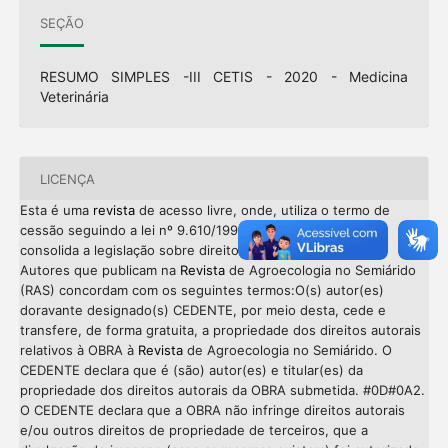
SEÇÃO
RESUMO SIMPLES -III CETIS - 2020 - Medicina
Veterinária
LICENÇA
Esta é uma
revista
de acesso livre, onde, utiliza o termo de
cessão seguindo a lei nº 9.610/1998, que altera, atualiza e
consolida a legislação sobre direitos autorais no Brasil. Os
Autores que publicam na
Revista
de Agroecologia no Semiárido
(RAS) concordam com os seguintes termos:O(s) autor(es)
doravante designado(s) CEDENTE, por meio desta, cede e
transfere, de forma gratuita, a propriedade dos direitos autorais
relativos à OBRA à
Revista
de Agroecologia no Semiárido. O
CEDENTE declara que é (são) autor(es) e titular(es) da
propriedade dos direitos autorais da OBRA submetida. #0D#0A2.
O CEDENTE declara que a OBRA não infringe direitos autorais
e/ou outros direitos de propriedade de terceiros, que a