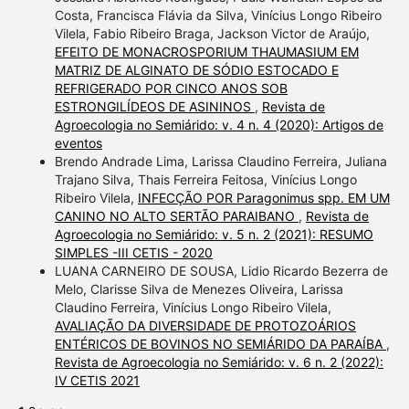
Costa, Francisca Flávia da Silva, Vinícius Longo Ribeiro
Vilela, Fabio Ribeiro Braga, Jackson Victor de Araújo,
EFEITO DE MONACROSPORIUM THAUMASIUM EM
MATRIZ DE ALGINATO DE SÓDIO ESTOCADO E
REFRIGERADO POR CINCO ANOS SOB
ESTRONGILÍDEOS DE ASININOS
,
Revista de
Agroecologia no Semiárido: v. 4 n. 4 (2020): Artigos de
eventos
Brendo Andrade Lima, Larissa Claudino Ferreira, Juliana
Trajano Silva, Thais Ferreira Feitosa, Vinícius Longo
Ribeiro Vilela,
INFECÇÃO POR Paragonimus spp. EM UM
CANINO NO ALTO SERTÃO PARAIBANO
,
Revista de
Agroecologia no Semiárido: v. 5 n. 2 (2021): RESUMO
SIMPLES -III CETIS - 2020
LUANA CARNEIRO DE SOUSA, Lidio Ricardo Bezerra de
Melo, Clarisse Silva de Menezes Oliveira, Larissa
Claudino Ferreira, Vinícius Longo Ribeiro Vilela,
AVALIAÇÃO DA DIVERSIDADE DE PROTOZOÁRIOS
ENTÉRICOS DE BOVINOS NO SEMIÁRIDO DA PARAÍBA
,
Revista de Agroecologia no Semiárido: v. 6 n. 2 (2022):
IV CETIS 2021