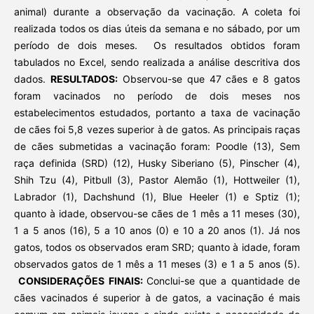
animal) durante a observação da vacinação. A coleta foi
realizada todos os dias úteis da semana e no sábado, por um
período de dois meses. Os resultados obtidos foram
tabulados no Excel, sendo realizada a análise descritiva dos
dados.
RESULTADOS:
Observou-se que 47 cães e 8 gatos
foram vacinados no período de dois meses nos
estabelecimentos estudados, portanto a taxa de vacinação
de cães foi 5,8 vezes superior à de gatos. As principais raças
de cães submetidas a vacinação foram: Poodle (13), Sem
raça definida (SRD) (12), Husky Siberiano (5), Pinscher (4),
Shih Tzu (4), Pitbull (3), Pastor Alemão (1), Hottweiler (1),
Labrador (1), Dachshund (1), Blue Heeler (1) e Sptiz (1);
quanto à idade, observou-se cães de 1 mês a 11 meses (30),
1 a 5 anos (16), 5 a 10 anos (0) e 10 a 20 anos (1). Já nos
gatos, todos os observados eram SRD; quanto à idade, foram
observados gatos de 1 mês a 11 meses (3) e 1 a 5 anos (5).
CONSIDERAÇÕES FINAIS:
Conclui-se que a quantidade de
cães vacinados é superior à de gatos, a vacinação é mais