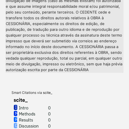
divulgação de imagens (caso as mesmas existam) foi autorizada
e que assume integral responsabilidade moral e/ou patrimonial,
pelo seu conteúdo, perante terceiros. O CEDENTE cede e
transfere todos os direitos autorais relativos à OBRA à
CESSIONÁRIA, especialmente os direitos de edição, de
publicação, de tradução para outro idioma e de reprodução por
qualquer processo ou técnica através da assinatura deste termo
impresso que deverá ser submetido via correios ao endereço
informado no início deste documento. A CESSIONÁRIA passa a
ser proprietária exclusiva dos direitos referentes à OBRA, sendo
vedada qualquer reprodução, total ou parcial, em qualquer outro
meio de divulgação, impresso ou eletrônico, sem que haja prévia
Intro
0
autorização escrita por parte da CESSIONÁRIA
Methods
0
Results
0
Discussion
0
Other
0
Smart Citations via
scite_
Intro
0
Methods
0
See how this article has been
Results
0
cited at
scite.ai
Discussion
0