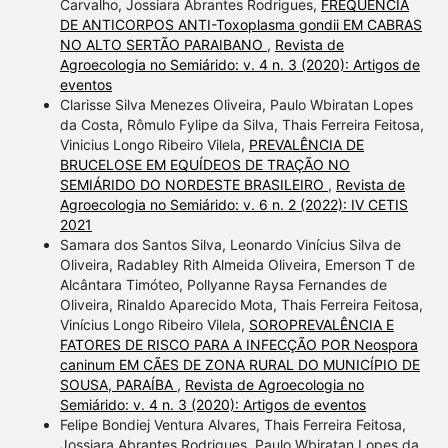
Carvalho, Jossiara Abrantes Rodrigues,
FREQUÊNCIA
DE ANTICORPOS ANTI-Toxoplasma gondii EM CABRAS
NO ALTO SERTÃO PARAIBANO
,
Revista de
Agroecologia no Semiárido: v. 4 n. 3 (2020): Artigos de
eventos
Clarisse Silva Menezes Oliveira, Paulo Wbiratan Lopes
da Costa, Rômulo Fylipe da Silva, Thais Ferreira Feitosa,
Vinicius Longo Ribeiro Vilela,
PREVALÊNCIA DE
BRUCELOSE EM EQUÍDEOS DE TRAÇÃO NO
SEMIÁRIDO DO NORDESTE BRASILEIRO
,
Revista de
Agroecologia no Semiárido: v. 6 n. 2 (2022): IV CETIS
2021
Samara dos Santos Silva, Leonardo Vinícius Silva de
Oliveira, Radabley Rith Almeida Oliveira, Emerson T de
Alcântara Timóteo, Pollyanne Raysa Fernandes de
Oliveira, Rinaldo Aparecido Mota, Thais Ferreira Feitosa,
Vinícius Longo Ribeiro Vilela,
SOROPREVALÊNCIA E
FATORES DE RISCO PARA A INFECÇÃO POR Neospora
caninum EM CÃES DE ZONA RURAL DO MUNICÍPIO DE
SOUSA, PARAÍBA
,
Revista de Agroecologia no
Semiárido: v. 4 n. 3 (2020): Artigos de eventos
Felipe Bondiej Ventura Alvares, Thais Ferreira Feitosa,
Jossiara Abrantes Rodrigues, Paulo Wbiratan Lopes da