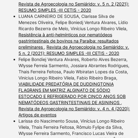
Revista de Agroecologia no Semiárido: v. 5 n. 2 (2021):
RESUMO SIMPLES -III CETIS - 2020
LUANA CARNEIRO DE SOUSA, Clarisse Silva de
Menezes Oliveira, Felipe Boniedj Ventura Alvares, Lídio
Ricardo Bezerra de Melo, Vinícius Longo Ribeiro Vilela,
Resistência à anti-helmínticos por nematódeos
gastrintestinais de bovinos na Paraíba: resultados
preliminares
,
Revista de Agroecologia no Semiárido: v.
5 n. 2 (2021): RESUMO SIMPLES -III CETIS - 2020
Felipe Bondiej Ventura Alvares, Roberto Alves Bezerra,
Wlysse Ferreia Sarmento, Jossiara Abrantes Rodrigues,
Thais Ferreira Feitosa, Paulo Wbiratan Lopes da Costa,
Vinicius Longo Ribeiro Vilela, Fabio Ribeiro Braga,
VIABILIDADE PREDATÓRIA DE DUDDINGTONIA
FLAGRANS EM MATRIZ ALGINATO DE SÓDIO
ESTOCADO E REFRIGERADO POR CINCO ANOS SOB
NEMATÓDEOS GASTRINTESTINAIS DE ASININOS
,
Revista de Agroecologia no Semiárido: v. 4 n. 4 (2020):
Artigos de eventos
Larissa do Nascimento Sousa, Vinícius Longo Ribeiro
Vilela, Thais Ferreira Feitosa, Rômulo Fylipe da Silva,
Wlysse Ferreira Sarmento, Francisco Lucas Vieira de