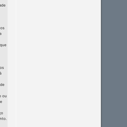
dade
tos
a
 que
 os
à
 de
o ou
te
ço
nto.