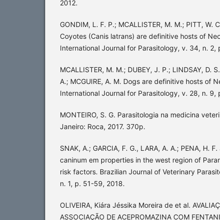
2012.
GONDIM, L. F. P.; MCALLISTER, M. M.; PITT, W. C
Coyotes (Canis latrans) are definitive hosts of N
International Journal for Parasitology, v. 34, n. 2
MCALLISTER, M. M.; DUBEY, J. P.; LINDSAY, D. S.
A.; MCGUIRE, A. M. Dogs are definitive hosts of 
International Journal for Parasitology, v. 28, n. 9
MONTEIRO, S. G. Parasitologia na medicina veterin
Janeiro: Roca, 2017. 370p.
SNAK, A.; GARCIA, F. G., LARA, A. A.; PENA, H. F.
caninum em properties in the west region of Paran
risk factors. Brazilian Journal of Veterinary Parasi
n. 1, p. 51-59, 2018.
OLIVEIRA, Kiára Jéssika Moreira de et al. AVAL
ASSOCIAÇÃO DE ACEPROMAZINA COM FENTANIL