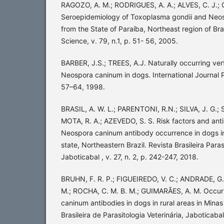
RAGOZO, A. M.; RODRIGUES, A. A.; ALVES, C. J.;
Seroepidemiology of Toxoplasma gondii and Neo
from the State of Paraíba, Northeast region of Bra
Science, v. 79, n.1, p. 51- 56, 2005.
BARBER, J.S.; TREES, A.J. Naturally occurring vert
Neospora caninum in dogs. International Journal Pa
57–64, 1998.
BRASIL, A. W. L.; PARENTONI, R.N.; SILVA, J. G.; 
MOTA, R. A.; AZEVEDO, S. S. Risk factors and ant
Neospora caninum antibody occurrence in dogs i
state, Northeastern Brazil. Revista Brasileira Paras
Jaboticabal , v. 27, n. 2, p. 242-247, 2018.
BRUHN, F. R. P.; FIGUEIREDO, V. C.; ANDRADE, G
M.; ROCHA, C. M. B. M.; GUIMARÃES, A. M. Occur
caninum antibodies in dogs in rural areas in Minas 
Brasileira de Parasitologia Veterinária, Jaboticabal,