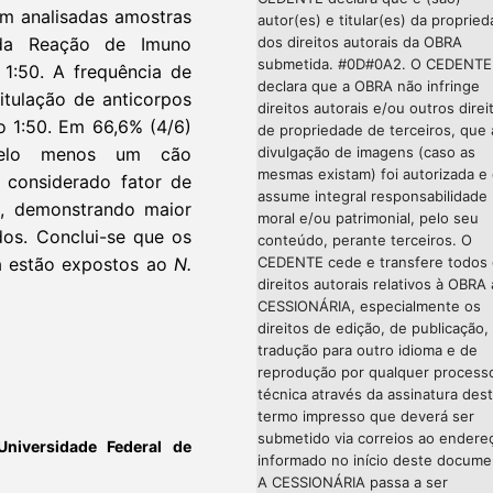
am analisadas amostras
autor(es) e titular(es) da proprie
dos direitos autorais da OBRA
 da Reação de Imuno
submetida. #0D#0A2. O CEDENTE
 1:50. A frequência de
declara que a OBRA não infringe
titulação de anticorpos
direitos autorais e/ou outros direi
o 1:50. Em 66,6% (4/6)
de propriedade de terceiros, que 
divulgação de imagens (caso as
 pelo menos um cão
mesmas existam) foi autorizada e
 considerado fator de
assume integral responsabilidade
o, demonstrando maior
moral e/ou patrimonial, pelo seu
os. Conclui-se que os
conteúdo, perante terceiros. O
CEDENTE cede e transfere todos
a estão expostos ao
N.
direitos autorais relativos à OBRA 
CESSIONÁRIA, especialmente os
direitos de edição, de publicação,
tradução para outro idioma e de
reprodução por qualquer process
técnica através da assinatura des
termo impresso que deverá ser
submetido via correios ao endere
Universidade Federal de
informado no início deste docume
A CESSIONÁRIA passa a ser