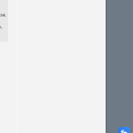
ial,
o,
Intro
0
Methods
0
Results
0
Discussion
0
Other
0
See how this article has been
cited at
scite.ai
Scite shows how a scientific
paper has been cited by
providing the context of the
citation, a classification