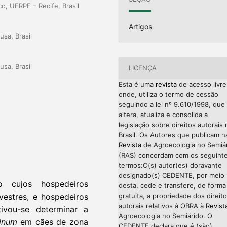
o, UFRPE – Recife, Brasil
Artigos
usa, Brasil
usa, Brasil
LICENÇA
Esta é uma
revista
de acesso livre
onde, utiliza o termo de cessão
seguindo a lei nº 9.610/1998, que
altera, atualiza e consolida a
legislação sobre direitos autorais 
Brasil. Os Autores que publicam n
Revista
de Agroecologia no Semiá
(RAS) concordam com os seguint
termos:O(s) autor(es) doravante
designado(s) CEDENTE, por meio
o cujos hospedeiros
desta, cede e transfere, de forma
gratuita, a propriedade dos direit
vestres, e hospedeiros
autorais relativos à OBRA à
Revist
tivou-se determinar a
Agroecologia no Semiárido. O
ninum
em cães de zona
CEDENTE declara que é (são)