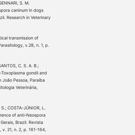
 GENNARI, S. M.
spora caninum in dogs
zil. Research in Veterinary
ical transmission of
rasitology, v.28, n. 1, p.
SANTOS, C. S. A. B.;
i-Toxoplasma gondii and
n João Pessoa, Paraíba
itologia Veterinária,
. S.; COSTA-JÚNIOR, L.
rence of anti-Neospora
Gerais, Brazil. Revista
 v. 21, n. 2, p. 161-164,