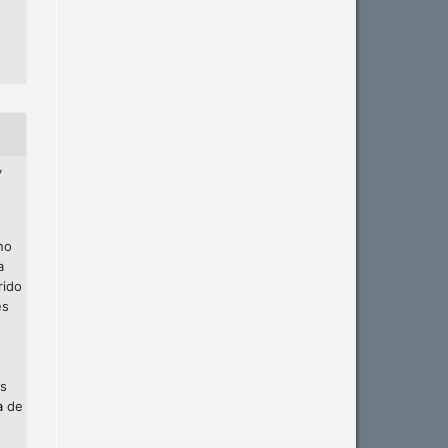
,
no
a
rido
es
os
a
de