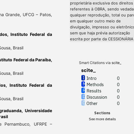
proprietária exclusiva dos direitos
referentes à OBRA, sendo vedada
na Grande, UFCG – Patos,
qualquer reprodução, total ou parc
em qualquer outro meio de
divulgação, impresso ou eletrônic
sem que haja prévia autorização
os, Instituto Federal da
escrita por parte da CESSIONÁRIA
ousa, Brasil
tituto Federal da Paraíba,
Smart Citations via
scite_
ousa, Brasil
Intro
0
Methods
0
os, Instituto Federal da
Results
0
Discussion
0
ousa, Brasil
Other
0
graduanda, Universidade
Sections
asil
See more details
 de Pernambuco, UFRPE –