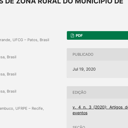
S DE ZONA RURAL DO MUNICÍPIO DE
PDF
ande, UFCG – Patos, Brasil
PUBLICADO
sa, Brasil
Jul 19, 2020
sa, Brasil
sa, Brasil
EDIÇÃO
v. 4 n. 3 (2020): Artigos d
nambuco, UFRPE – Recife,
eventos
SEÇÃO