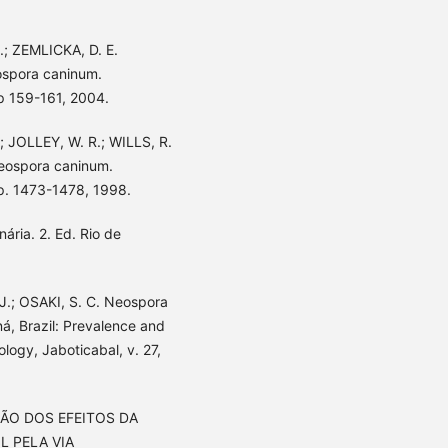
.; ZEMLICKA, D. E.
eospora caninum.
, p 159-161, 2004.
; JOLLEY, W. R.; WILLS, R.
Neospora caninum.
, p. 1473-1478, 1998.
ária. 2. Ed. Rio de
 J.; OSAKI, S. C. Neospora
á, Brazil: Prevalence and
tology, Jaboticabal, v. 27,
IAÇÃO DOS EFEITOS DA
 PELA VIA