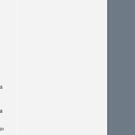
os
ia
jo