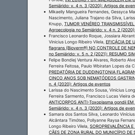
Semiárido: v. 4 n. 3 (2020): Artigos de eve
Mikaelly Mangueira Fernandes, Gessyca Ma
Nascimento, Juliana Trajano da Silva, Laris
Knupp,
TUMOR VENÉREO TRANSMISSÍVEL
Agroecologia no Semiárido: v. 4 n. 2 (2020)
Francisco Leonardo Roque, Jossiara Abrante 
Vinicius Longo Ribeiro Vilela,
EFICÁCIA DE
flagrans (Bioverm®) NO CONTROLE DE 
no Semiárido: v. 5 n. 2 (2021): RESUMO SI
Felipe Bondiej Ventura Alvares, Roberto Alv
Ferreira Feitosa, Paulo Wbiratan Lopes da Co
PREDATÓRIA DE DUDDINGTONIA FLAGRAN
CINCO ANOS SOB NEMATÓDEOS GASTRIN
n. 4 (2020): Artigos de eventos
Larissa do Nascimento Sousa, Vinícius Longo 
Ferreira Sarmento, Francisco Lucas Vieira 
ANTICORPOS ANTI-Toxoplasma gondii E
Semiárido: v. 4 n. 3 (2020): Artigos de eve
Samara dos Santos Silva, Leonardo Vinícius 
Alcântara Timóteo, Pollyanne Raysa Fernande
Longo Ribeiro Vilela,
SOROPREVALÊNCIA E 
CÃES DE ZONA RURAL DO MUNICÍPIO DE 