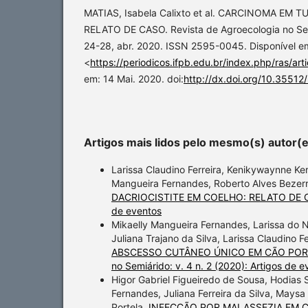
MATIAS, Isabela Calixto et al. CARCINOMA EM
RELATO DE CASO. Revista de Agroecologia no Semiár
24-28, abr. 2020. ISSN 2595-0045. Disponível e
<
https://periodicos.ifpb.edu.br/index.php/ras/art
em: 14 Mai. 2020. doi:
http://dx.doi.org/10.35512/
Artigos mais lidos pelo mesmo(s) autor(
Larissa Claudino Ferreira, Kenikywaynne Ke
Mangueira Fernandes, Roberto Alves Bezerra
DACRIOCISTITE EM COELHO: RELATO DE
de eventos
Mikaelly Mangueira Fernandes, Larissa do
Juliana Trajano da Silva, Larissa Claudino F
ABSCESSO CUTÂNEO ÚNICO EM CÃO PO
no Semiárido: v. 4 n. 2 (2020): Artigos de e
Higor Gabriel Figueiredo de Sousa, Hodias S
Fernandes, Juliana Ferreira da Silva, Maysa
Portela,
INFECÇÃO POR MALASSEZIA EM 