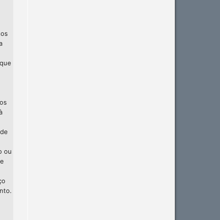
tos
a
 que
 os
à
 de
o ou
te
ço
nto.