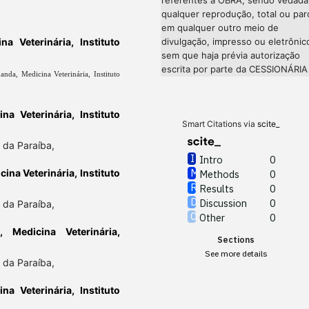
qualquer reprodução, total ou parc
em qualquer outro meio de
divulgação, impresso ou eletrônic
a Veterinária, Instituto
sem que haja prévia autorização
escrita por parte da CESSIONÁRIA
anda, Medicina Veterinária, Instituto
a Veterinária, Instituto
Smart Citations via
scite_
l da Paraíba,
Intro
0
ina Veterinária, Instituto
Methods
0
Results
0
Discussion
0
l da Paraíba,
Other
0
, Medicina Veterinária,
Sections
See more details
l da Paraíba,
a Veterinária, Instituto