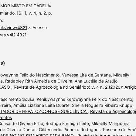
 TUMOR MISTO EM CADELA:
ido, [S.l.], v. 4, n. 2, p.
m:
icle/view/4321
>. Acesso
ras.v4i2.4321
.
es)
rowaynne Felix do Nascimento, Vanessa Lira de Santana, Mikaelly
, Radabley Rith Almeida de Oliveira, Ana Lucélia de Araújo,
 CASO
,
Revista de Agroecologia no Semiárido: v. 4 n. 2 (2020): Artig
 Nascimento Sousa, Kenikywaynne Kerowaynne Felix do Nascimento,
erreira, Amélia Lizziane Leite Duarte, Sheila Nogueira Ribeiro Knupp,
RTADOR DE HEPATOZOONOSE SUBCLÍNICA
,
Revista de Agroecolog
ventos
ousa de Oliveira Filho, Rodrigo Formiga Leite, Mikaelly Mangueira
 de Oliveira Dantas, Gilderlândio Pinheiro Rodrigues, Roseane de Araú
CAPRINO NO SEMIÁRIDO PARAIBANO
,
Revista de Agroecologia no