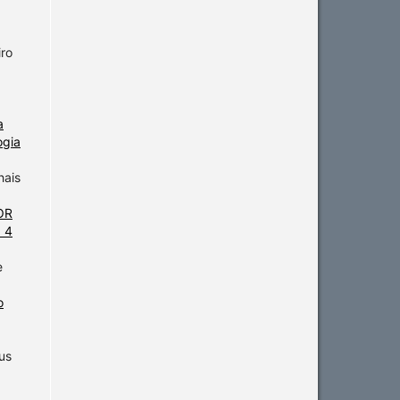
iro
a
ogia
hais
OR
. 4
e
o
us