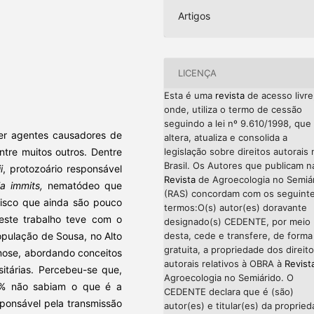
Artigos
LICENÇA
Esta é uma
revista
de acesso livre
onde, utiliza o termo de cessão
seguindo a lei nº 9.610/1998, que
r agentes causadores de
altera, atualiza e consolida a
legislação sobre direitos autorais 
ntre muitos outros. Dentre
Brasil. Os Autores que publicam n
i
, protozoário responsável
Revista
de Agroecologia no Semiá
ria immits,
nematódeo que
(RAS) concordam com os seguint
 risco que ainda são pouco
termos:O(s) autor(es) doravante
 este trabalho teve com o
designado(s) CEDENTE, por meio
desta, cede e transfere, de forma
opulação de Sousa, no Alto
gratuita, a propriedade dos direit
smose, abordando conceitos
autorais relativos à OBRA à
Revist
itárias. Percebeu-se que,
Agroecologia no Semiárido. O
3% não sabiam o que é a
CEDENTE declara que é (são)
ponsável pela transmissão
autor(es) e titular(es) da proprie