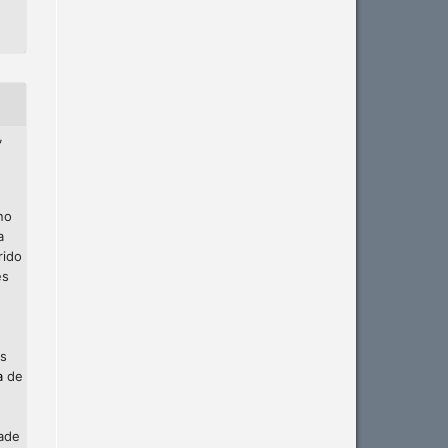
,
no
a
rido
es
os
a
de
dade