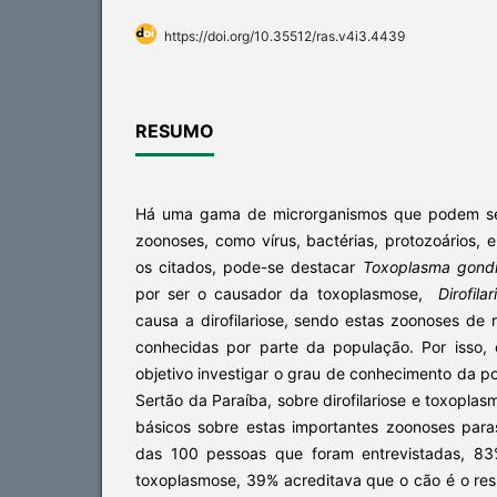
https://doi.org/10.35512/ras.v4i3.4439
RESUMO
Há uma gama de microrganismos que podem se
zoonoses, como vírus, bactérias, protozoários, e
os citados, pode-se destacar
Toxoplasma gondi
por ser o causador da toxoplasmose,
Dirofila
causa a dirofilariose, sendo estas zoonoses de
conhecidas por parte da população. Por isso,
objetivo investigar o grau de conhecimento da p
Sertão da Paraíba, sobre dirofilariose e toxopla
básicos sobre estas importantes zoonoses paras
das 100 pessoas que foram entrevistadas, 8
toxoplasmose, 39% acreditava que o cão é o res