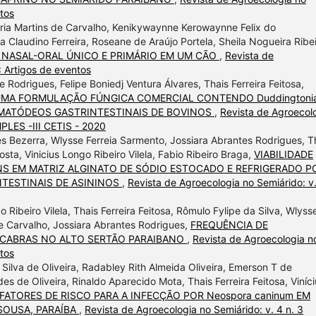
ntos
ria Martins de Carvalho, Kenikywaynne Kerowaynne Felix do
sa Claudino Ferreira, Roseane de Araújo Portela, Sheila Nogueira Ribe
 NASAL-ORAL ÚNICO E PRIMÁRIO EM UM CÃO
,
Revista de
: Artigos de eventos
Rodrigues, Felipe Boniedj Ventura Álvares, Thais Ferreira Feitosa,
 UMA FORMULAÇÃO FÚNGICA COMERCIAL CONTENDO Duddingtoni
NEMATÓDEOS GASTRINTESTINAIS DE BOVINOS
,
Revista de Agroecol
MPLES -III CETIS - 2020
es Bezerra, Wlysse Ferreia Sarmento, Jossiara Abrantes Rodrigues, T
sta, Vinicius Longo Ribeiro Vilela, Fabio Ribeiro Braga,
VIABILIDADE
S EM MATRIZ ALGINATO DE SÓDIO ESTOCADO E REFRIGERADO P
TESTINAIS DE ASININOS
,
Revista de Agroecologia no Semiárido: v
Ribeiro Vilela, Thais Ferreira Feitosa, Rômulo Fylipe da Silva, Wlyss
de Carvalho, Jossiara Abrantes Rodrigues,
FREQUÊNCIA DE
M CABRAS NO ALTO SERTÃO PARAIBANO
,
Revista de Agroecologia n
ntos
Silva de Oliveira, Radabley Rith Almeida Oliveira, Emerson T de
s de Oliveira, Rinaldo Aparecido Mota, Thais Ferreira Feitosa, Viníci
FATORES DE RISCO PARA A INFECÇÃO POR Neospora caninum EM
SOUSA, PARAÍBA
,
Revista de Agroecologia no Semiárido: v. 4 n. 3