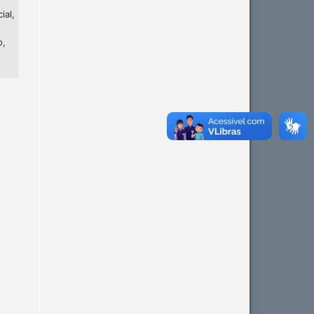
ial,
o,
Intro
0
Methods
0
Results
0
Discussion
0
Other
0
See how this article has been
cited at
scite.ai
Scite shows how a scientific
paper has been cited by
providing the context of the
citation, a classification
describing whether it