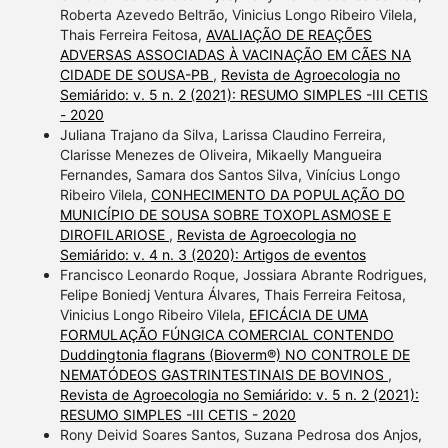
section the citation was
Roberta Azevedo Beltrão, Vinicius Longo Ribeiro Vilela,
Thais Ferreira Feitosa,
AVALIAÇÃO DE REAÇÕES
made.
ADVERSAS ASSOCIADAS À VACINAÇÃO EM CÃES NA
CIDADE DE SOUSA-PB
,
Revista de Agroecologia no
Semiárido: v. 5 n. 2 (2021): RESUMO SIMPLES -III CETIS
- 2020
Juliana Trajano da Silva, Larissa Claudino Ferreira,
Clarisse Menezes de Oliveira, Mikaelly Mangueira
Fernandes, Samara dos Santos Silva, Vinícius Longo
Ribeiro Vilela,
CONHECIMENTO DA POPULAÇÃO DO
MUNICÍPIO DE SOUSA SOBRE TOXOPLASMOSE E
DIROFILARIOSE
,
Revista de Agroecologia no
Semiárido: v. 4 n. 3 (2020): Artigos de eventos
Francisco Leonardo Roque, Jossiara Abrante Rodrigues,
Felipe Boniedj Ventura Álvares, Thais Ferreira Feitosa,
Vinicius Longo Ribeiro Vilela,
EFICÁCIA DE UMA
FORMULAÇÃO FÚNGICA COMERCIAL CONTENDO
Duddingtonia flagrans (Bioverm®) NO CONTROLE DE
NEMATÓDEOS GASTRINTESTINAIS DE BOVINOS
,
Revista de Agroecologia no Semiárido: v. 5 n. 2 (2021):
RESUMO SIMPLES -III CETIS - 2020
Rony Deivid Soares Santos, Suzana Pedrosa dos Anjos,