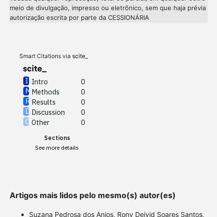
meio de divulgação, impresso ou eletrônico, sem que haja prévia
Intro
0
autorização escrita por parte da CESSIONÁRIA
Methods
0
Results
0
Discussion
0
Other
0
Smart Citations via
scite_
Intro
0
Methods
0
See how this article has been
Results
0
cited at
scite.ai
Discussion
0
Other
0
Scite shows how a scientific
Sections
paper has been cited by
See more details
providing the context of the
citation, a classification
describing whether it
supports, mentions, or
Artigos mais lidos pelo mesmo(s) autor(es)
contrasts the cited claim, and
a label indicating in which
Suzana Pedrosa dos Anjos, Rony Deivid Soares Santos,