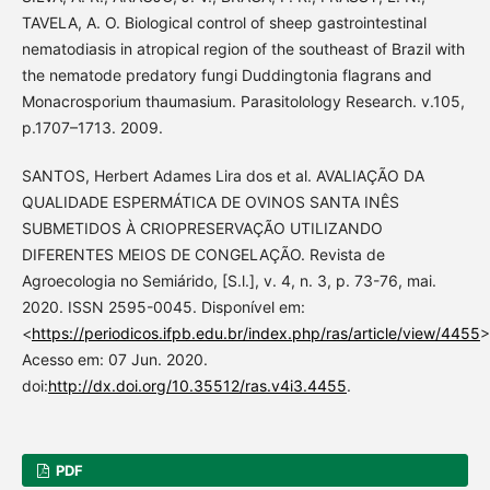
TAVELA, A. O. Biological control of sheep gastrointestinal
nematodiasis in atropical region of the southeast of Brazil with
the nematode predatory fungi Duddingtonia flagrans and
Monacrosporium thaumasium. Parasitolology Research. v.105,
p.1707–1713. 2009.
SANTOS, Herbert Adames Lira dos et al. AVALIAÇÃO DA
QUALIDADE ESPERMÁTICA DE OVINOS SANTA INÊS
SUBMETIDOS À CRIOPRESERVAÇÃO UTILIZANDO
DIFERENTES MEIOS DE CONGELAÇÃO. Revista de
Agroecologia no Semiárido, [S.l.], v. 4, n. 3, p. 73-76, mai.
2020. ISSN 2595-0045. Disponível em:
<
https://periodicos.ifpb.edu.br/index.php/ras/article/view/4455
>
Acesso em: 07 Jun. 2020.
doi:
http://dx.doi.org/10.35512/ras.v4i3.4455
.
PDF