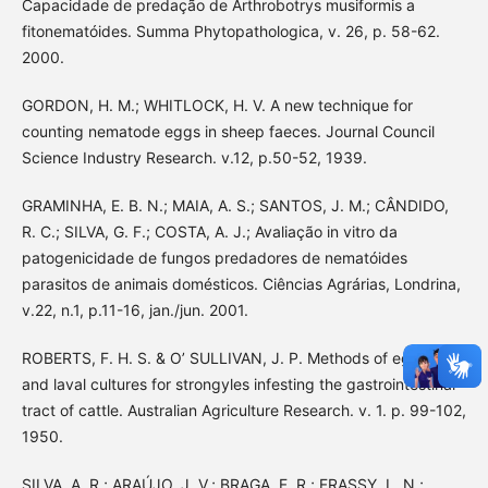
Capacidade de predação de Arthrobotrys musiformis a
fitonematóides. Summa Phytopathologica, v. 26, p. 58-62.
2000.
GORDON, H. M.; WHITLOCK, H. V. A new technique for
counting nematode eggs in sheep faeces. Journal Council
Science Industry Research. v.12, p.50-52, 1939.
GRAMINHA, E. B. N.; MAIA, A. S.; SANTOS, J. M.; CÂNDIDO,
R. C.; SILVA, G. F.; COSTA, A. J.; Avaliação in vitro da
patogenicidade de fungos predadores de nematóides
parasitos de animais domésticos. Ciências Agrárias, Londrina,
v.22, n.1, p.11-16, jan./jun. 2001.
ROBERTS, F. H. S. & O’ SULLIVAN, J. P. Methods of egg couts
and laval cultures for strongyles infesting the gastrointestinal
tract of cattle. Australian Agriculture Research. v. 1. p. 99-102,
1950.
SILVA, A. R.; ARAÚJO, J. V.; BRAGA, F. R.; FRASSY, L. N.;