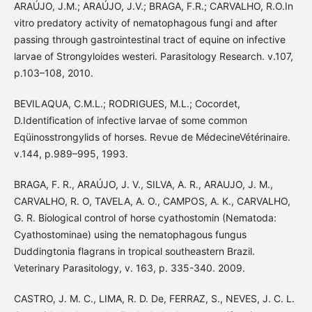
ARAÚJO, J.M.; ARAÚJO, J.V.; BRAGA, F.R.; CARVALHO, R.O.In
vitro predatory activity of nematophagous fungi and after
passing through gastrointestinal tract of equine on infective
larvae of Strongyloides westeri. Parasitology Research. v.107,
p.103–108, 2010.
BEVILAQUA, C.M.L.; RODRIGUES, M.L.; Cocordet,
D.Identification of infective larvae of some common
Eqüinosstrongylids of horses. Revue de MédecineVétérinaire.
v.144, p.989–995, 1993.
BRAGA, F. R., ARAÚJO, J. V., SILVA, A. R., ARAUJO, J. M.,
CARVALHO, R. O, TAVELA, A. O., CAMPOS, A. K., CARVALHO,
G. R. Biological control of horse cyathostomin (Nematoda:
Cyathostominae) using the nematophagous fungus
Duddingtonia flagrans in tropical southeastern Brazil.
Veterinary Parasitology, v. 163, p. 335-340. 2009.
CASTRO, J. M. C., LIMA, R. D. De, FERRAZ, S., NEVES, J. C. L.