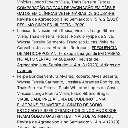
Vinícius Longo Ribeiro Vilela, Thais Ferreira Feitosa,
COMPARAÇÃO DA TAXA DE VACINAÇÃO EM CÃES E
GATOS EM CLÍNICAS VETERINÁRIAS DE SOUSA-PB
,
Revista de Agroecologia no Semiárido: v. 5 n. 2 (2021):
RESUMO SIMPLES -III CETIS - 2020
Larissa do Nascimento Sousa, Vinícius Longo Ribeiro
Vilela, Thais Ferreira Feitosa, Rômulo Fylipe da Silva,
Wlysse Ferreira Sarmento, Francisco Lucas Vieira de
Carvalho, Jossiara Abrantes Rodrigues,
FREQUÊNCIA
DE ANTICORPOS ANTI-Toxoplasma gondii EM CABRAS
NO ALTO SERTÃO PARAIBANO
,
Revista de
Agroecologia no Semiárido: v. 4 n. 3 (2020): Artigos de
eventos
Felipe Bondiej Ventura Alvares, Roberto Alves Bezerra,
Wlysse Ferreia Sarmento, Jossiara Abrantes Rodrigues,
Thais Ferreira Feitosa, Paulo Wbiratan Lopes da Costa,
Vinicius Longo Ribeiro Vilela, Fabio Ribeiro Braga,
VIABILIDADE PREDATÓRIA DE DUDDINGTONIA
FLAGRANS EM MATRIZ ALGINATO DE SÓDIO
ESTOCADO E REFRIGERADO POR CINCO ANOS SOB
NEMATÓDEOS GASTRINTESTINAIS DE ASININOS
,
Revista de Agroecologia no Semiárido: v. 4 n. 4 (2020):
Artigos de eventos