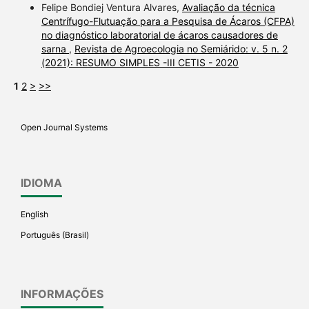
Felipe Bondiej Ventura Alvares,
Avaliação da técnica
Centrífugo-Flutuação para a Pesquisa de Ácaros (CFPA)
no diagnóstico laboratorial de ácaros causadores de
sarna
,
Revista de Agroecologia no Semiárido: v. 5 n. 2
(2021): RESUMO SIMPLES -III CETIS - 2020
1
2
>
>>
Open Journal Systems
IDIOMA
English
Português (Brasil)
INFORMAÇÕES