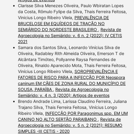
Clarisse Silva Menezes Oliveira, Paulo Wbiratan Lopes
da Costa, Rômulo Fylipe da Silva, Thais Ferreira Feitosa,
Vinicius Longo Ribeiro Vilela,
PREVALÊNCIA DE
BRUCELOSE EM EQUÍDEOS DE TRAÇÃO NO
SEMIÁRIDO DO NORDESTE BRASILEIRO
,
Revista de
Agroecologia no Semiárido: v. 6 n. 2 (2022): IV CETIS
2021
Samara dos Santos Silva, Leonardo Vinícius Silva de
Oliveira, Radabley Rith Almeida Oliveira, Emerson T de
Alcântara Timóteo, Pollyanne Raysa Fernandes de
Oliveira, Rinaldo Aparecido Mota, Thais Ferreira Feitosa,
Vinícius Longo Ribeiro Vilela,
SOROPREVALÊNCIA E
FATORES DE RISCO PARA A INFECÇÃO POR Neospora
caninum EM CÃES DE ZONA RURAL DO MUNICÍPIO DE
SOUSA, PARAÍBA
,
Revista de Agroecologia no
Semiárido: v. 4 n. 3 (2020): Artigos de eventos
Brendo Andrade Lima, Larissa Claudino Ferreira, Juliana
Trajano Silva, Thais Ferreira Feitosa, Vinícius Longo
Ribeiro Vilela,
INFECÇÃO POR Paragonimus spp. EM UM
CANINO NO ALTO SERTÃO PARAIBANO
,
Revista de
Agroecologia no Semiárido: v. 5 n. 2 (2021): RESUMO
SIMPLES -III CETIS - 2020