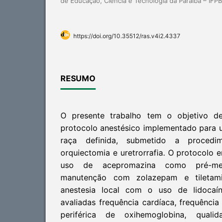
de Educação, Ciência e Tecnologia da Paraíba – IF
https://doi.org/10.35512/ras.v4i2.4337
RESUMO
O presente trabalho tem o objetivo de
protocolo anestésico implementado para 
raça definida, submetido a procedim
orquiectomia e uretrorrafia. O protocolo 
uso de acepromazina como pré-me
manutenção com zolazepam e tiletam
anestesia local com o uso de lidocaí
avaliadas frequência cardíaca, frequência 
periférica de oxihemoglobina, quali