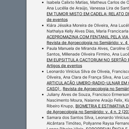
Isabela Calixto Matias, Matheus Carlos de O
Ana Lucélia de Araújo, Vanessa Lira de San
EM TUMOR MISTO EM CADELA: RELATO 
de eventos
Kiára Jéssika Moreira de Oliveira, Ana Lucél
Nathalya Kelly Alves Dias, Maria Francicar
ACEPROMAZINA COM FENTANIL PELA VIA 
Revista de Agroecologia no Semiárido: v. 4 
Paula Manuela de Miranda Alves, Caroline G
Santos, Millenade Oliveira Firmino, Ana Luc
EM EUPSITTULA CACTORUM NO SERTÃO
Artigos de eventos
Leonardo Vinícius Silva de Oliveia, Franci
Oliveira, Ana Clara de França Silva, Ana Luc
ARTICULAÇÃO UMERO-RADIO-ULNAR EM CA
CASO)
,
Revista de Agroecologia no Semiári
Juliany Alves de Souza, Francisco Ermerson 
Nascimento Moura, Naianne Araújo Felix, Kiá
Ribeiro Knupp,
BIOMETRIA E ESTIMATIVA 
de Agroecologia no Semiárido: v. 4 n. 2 (20
Samara dos Santos Silva, Leonardo Vinícius 
Alcântara Timóteo, Pollyanne Raysa Fernande
Longo Ribeiro Vilela,
SOROPREVALÊNCIA E 