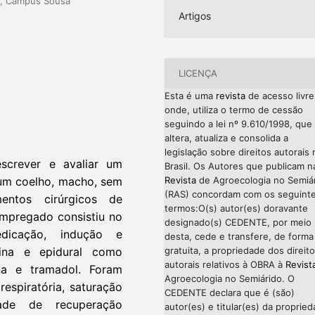
PB, Campus Sousa
Artigos
LICENÇA
Esta é uma
revista
de acesso livre
onde, utiliza o termo de cessão
seguindo a lei nº 9.610/1998, que
altera, atualiza e consolida a
legislação sobre direitos autorais 
screver e avaliar um
Brasil. Os Autores que publicam n
um coelho, macho, sem
Revista
de Agroecologia no Semiá
(RAS) concordam com os seguint
entos cirúrgicos de
termos:O(s) autor(es) doravante
empregado consistiu no
designado(s) CEDENTE, por meio
dicação, indução e
desta, cede e transfere, de forma
ina e epidural como
gratuita, a propriedade dos direit
autorais relativos à OBRA à
Revist
na e tramadol. Foram
Agroecologia no Semiárido. O
respiratória, saturação
CEDENTE declara que é (são)
dade de recuperação
autor(es) e titular(es) da proprie