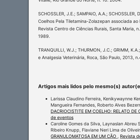
SCHOSSLER, J.E.; SAMPAIO, A.A.; SCHOSSLER, D.
Coelhos Pela Tiletamina-Zolazepan associada ao F
Revista Centro de Ciências Rurais, Santa Maria, n
1989.
TRANQUILLI, W.J.; THURMON, J.C.; GRIMM, K.A.;
e Analgesia Veterinária, Roca, São Paulo, 2013, n.
Artigos mais lidos pelo mesmo(s) autor(
Larissa Claudino Ferreira, Kenikywaynne Ke
Mangueira Fernandes, Roberto Alves Bezerra
DACRIOCISTITE EM COELHO: RELATO DE
de eventos
Caroline Gomes da Silva, Laynaslan Abreu So
Ribeiro Knupp, Flaviane Neri Lima de Olivei
GRANULOMATOSA EM UM CÃO
,
Revista d