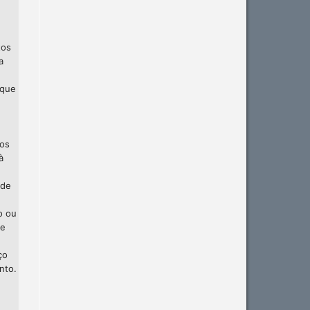
tos
a
 que
 os
à
 de
o ou
te
ço
nto.