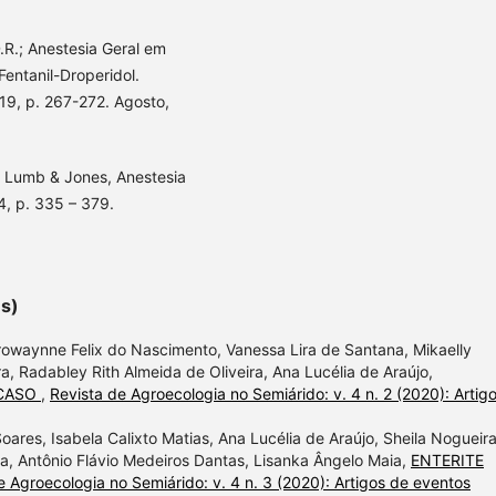
R.; Anestesia Geral em
entanil-Droperidol.
.19, p. 267-272. Agosto,
 Lumb & Jones, Anestesia
4, p. 335 – 379.
es)
rowaynne Felix do Nascimento, Vanessa Lira de Santana, Mikaelly
, Radabley Rith Almeida de Oliveira, Ana Lucélia de Araújo,
 CASO
,
Revista de Agroecologia no Semiárido: v. 4 n. 2 (2020): Artig
ares, Isabela Calixto Matias, Ana Lucélia de Araújo, Sheila Nogueir
ra, Antônio Flávio Medeiros Dantas, Lisanka Ângelo Maia,
ENTERITE
e Agroecologia no Semiárido: v. 4 n. 3 (2020): Artigos de eventos