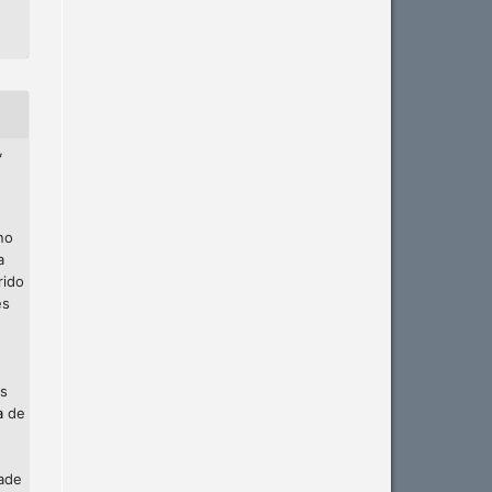
,
no
a
rido
es
os
a
de
dade