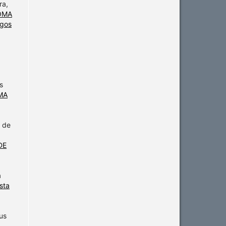
ra,
OMA
igos
s
MA
a de
DE
a
sta
us