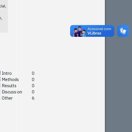
ial,
o,
Intro
0
Methods
0
Results
0
Discussion
0
Other
6
Intro
0
Methods
0
See how this article has been
Results
0
cited at
scite.ai
Discussion
0
Other
6
Scite shows how a scientific
paper has been cited by
providing the context of the
citation, a classification
describing whether it