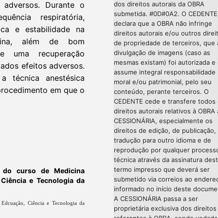
s adversos. Durante o
dos direitos autorais da OBRA
submetida. #0D#0A2. O CEDENTE
uência respiratória,
declara que a OBRA não infringe
aca e estabilidade na
direitos autorais e/ou outros direi
obina, além de bom
de propriedade de terceiros, que 
ve uma recuperação
divulgação de imagens (caso as
mesmas existam) foi autorizada e
vados efeitos adversos.
assume integral responsabilidade
 a técnica anestésica
moral e/ou patrimonial, pelo seu
 procedimento em que o
conteúdo, perante terceiros. O
CEDENTE cede e transfere todos
direitos autorais relativos à OBRA 
CESSIONÁRIA, especialmente os
direitos de edição, de publicação,
tradução para outro idioma e de
reprodução por qualquer process
técnica através da assinatura des
termo impresso que deverá ser
e do curso de Medicina
submetido via correios ao endere
, Ciência e Tecnologia da
informado no início deste docume
A CESSIONÁRIA passa a ser
e Edcuação, Ciência e Tecnologia da
proprietária exclusiva dos direitos
referentes à OBRA, sendo vedada