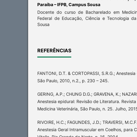
Paraíba – IFPB, Campus Sousa
Docente do curso de Bacharelado em Medicina 
Federal de Educação, Ciência e Tecnologia d
Sousa
REFERÊNCIAS
FANTONI, D.T. & CORTOPASSI, S.R.G.; Anestesia 
São Paulo, 2010, n.2., p. 230 – 245.
GERING, A.P.; CHUNG D.G.; GRAVENA, K.; NAZARE
Anestesia epidural: Revisão de Literatura. Revista 
Medicina Veterinária, São Paulo, n. 25. Julho, 201
RIVOIRE, H.C.; FAGUNDES, J.D.; TRAVERSI, M.C.F.
Anestesia Geral Intramuscular em Coelhos, para C
Vitalle, Rio Grande do Norte, n. 16. 2004.