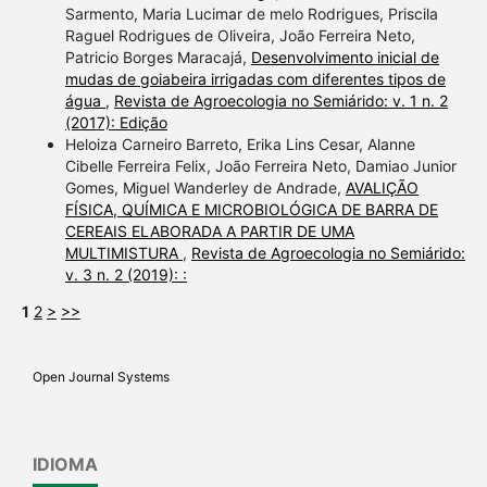
Sarmento, Maria Lucimar de melo Rodrigues, Priscila
Raguel Rodrigues de Oliveira, João Ferreira Neto,
Patricio Borges Maracajá,
Desenvolvimento inicial de
mudas de goiabeira irrigadas com diferentes tipos de
água
,
Revista de Agroecologia no Semiárido: v. 1 n. 2
(2017): Edição
Heloiza Carneiro Barreto, Erika Lins Cesar, Alanne
Cibelle Ferreira Felix, João Ferreira Neto, Damiao Junior
Gomes, Miguel Wanderley de Andrade,
AVALIÇÃO
FÍSICA, QUÍMICA E MICROBIOLÓGICA DE BARRA DE
CEREAIS ELABORADA A PARTIR DE UMA
MULTIMISTURA
,
Revista de Agroecologia no Semiárido:
v. 3 n. 2 (2019): :
1
2
>
>>
Open Journal Systems
IDIOMA