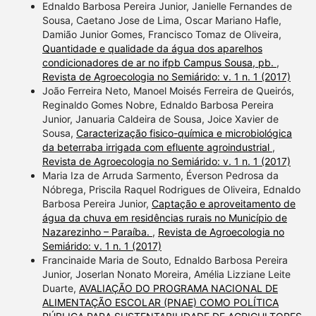
Ednaldo Barbosa Pereira Junior, Janielle Fernandes de
Sousa, Caetano Jose de Lima, Oscar Mariano Hafle,
Damião Junior Gomes, Francisco Tomaz de Oliveira,
Quantidade e qualidade da água dos aparelhos
condicionadores de ar no ifpb Campus Sousa, pb.
,
Revista de Agroecologia no Semiárido: v. 1 n. 1 (2017)
João Ferreira Neto, Manoel Moisés Ferreira de Queirós,
Reginaldo Gomes Nobre, Ednaldo Barbosa Pereira
Junior, Januaria Caldeira de Sousa, Joice Xavier de
Sousa,
Caracterização fisico-química e microbiológica
da beterraba irrigada com efluente agroindustrial
,
Revista de Agroecologia no Semiárido: v. 1 n. 1 (2017)
Maria Iza de Arruda Sarmento, Éverson Pedrosa da
Nóbrega, Priscila Raquel Rodrigues de Oliveira, Ednaldo
Barbosa Pereira Junior,
Captação e aproveitamento de
água da chuva em residências rurais no Município de
Nazarezinho – Paraíba.
,
Revista de Agroecologia no
Semiárido: v. 1 n. 1 (2017)
Francinaide Maria de Souto, Ednaldo Barbosa Pereira
Junior, Joserlan Nonato Moreira, Amélia Lizziane Leite
Duarte,
AVALIAÇÃO DO PROGRAMA NACIONAL DE
ALIMENTAÇÃO ESCOLAR (PNAE) COMO POLÍTICA