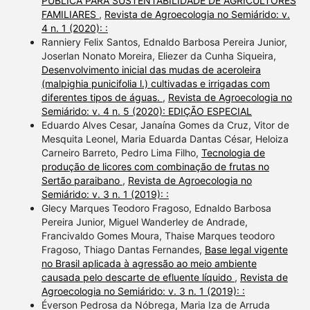
PÚBLICA PARA SUSTENTABILIDADE DE AGRICULTORES
FAMILIARES
,
Revista de Agroecologia no Semiárido: v.
4 n. 1 (2020): :
Ranniery Felix Santos, Ednaldo Barbosa Pereira Junior,
Joserlan Nonato Moreira, Eliezer da Cunha Siqueira,
Desenvolvimento inicial das mudas de aceroleira
(malpighia punicifolia l.) cultivadas e irrigadas com
diferentes tipos de águas.
,
Revista de Agroecologia no
Semiárido: v. 4 n. 5 (2020): EDIÇÃO ESPECIAL
Eduardo Alves Cesar, Janaína Gomes da Cruz, Vitor de
Mesquita Leonel, Maria Eduarda Dantas César, Heloiza
Carneiro Barreto, Pedro Lima Filho,
Tecnologia de
produção de licores com combinação de frutas no
Sertão paraibano
,
Revista de Agroecologia no
Semiárido: v. 3 n. 1 (2019): :
Glecy Marques Teodoro Fragoso, Ednaldo Barbosa
Pereira Junior, Miguel Wanderley de Andrade,
Francivaldo Gomes Moura, Thaise Marques teodoro
Fragoso, Thiago Dantas Fernandes,
Base legal vigente
no Brasil aplicada à agressão ao meio ambiente
causada pelo descarte de efluente líquido
,
Revista de
Agroecologia no Semiárido: v. 3 n. 1 (2019): :
Éverson Pedrosa da Nóbrega, Maria Iza de Arruda