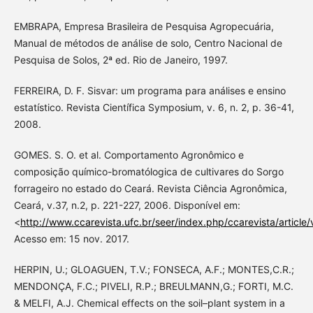
EMBRAPA, Empresa Brasileira de Pesquisa Agropecuária,
Manual de métodos de análise de solo, Centro Nacional de
Pesquisa de Solos, 2ª ed. Rio de Janeiro, 1997.
FERREIRA, D. F. Sisvar: um programa para análises e ensino
estatístico. Revista Científica Symposium, v. 6, n. 2, p. 36-41,
2008.
GOMES. S. O. et al. Comportamento Agronômico e
composição químico-bromatólogica de cultivares do Sorgo
forrageiro no estado do Ceará. Revista Ciência Agronômica,
Ceará, v.37, n.2, p. 221-227, 2006. Disponível em:
<
http://www.ccarevista.ufc.br/seer/index.php/ccarevista/article
Acesso em: 15 nov. 2017.
HERPIN, U.; GLOAGUEN, T.V.; FONSECA, A.F.; MONTES,C.R.;
MENDONÇA, F.C.; PIVELI, R.P.; BREULMANN,G.; FORTI, M.C.
& MELFI, A.J. Chemical effects on the soil–plant system in a