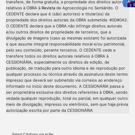
transfere, de forma gratuita, a propriedade dos direitos autorais
relativos à OBRA à
Revista
de Agroecologia no Semiárido. O
CEDENTE declara que é (são) autor(es) e titular(es) da
propriedade dos direitos autorais da OBRA submetida. #0D#0A2.
O CEDENTE declara que a OBRA não infringe direitos autorais
e/ou outros direitos de propriedade de terceiros, que a
divulgação de imagens (caso as mesmas existam) foi autorizada
e que assume integral responsabilidade moral e/ou patrimonial,
pelo seu conteúdo, perante terceiros. O CEDENTE cede e
transfere todos os direitos autorais relativos à OBRA à
CESSIONÁRIA, especialmente os direitos de edição, de
publicação, de tradução para outro idioma e de reprodução por
qualquer processo ou técnica através da assinatura deste termo
impresso que deverá ser submetido via correios ao endereço
informado no início deste documento. A CESSIONÁRIA passa a
ser proprietária exclusiva dos direitos referentes à OBRA, sendo
vedada qualquer reprodução, total ou parcial, em qualquer outro
meio de divulgação, impresso ou eletrônico, sem que haja prévia
autorização escrita por parte da CESSIONÁRIA
Intro
Meth
Resul
Discu
Smart Citations via
scite_