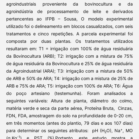
agroindustriais proveniente da bovinocultura e da
agroindústria de processamento de leite e derivados
pertencentes ao IFPB – Sousa, O modelo experimental
utilizado foi o delineamento em blocos casualizados, com seis
tratamentos e cinco repetições. A parcela experimental foi
composta por duas plantas. Os tratamentos utilizados
resultaram em: T1 = irrigação com 100% de água residuária
da Bovinocultura (ARB); T2: irrigação com a mistura de 75%
de água residuária da Bovinocultura e 25% de água residuária
da Agroindustrial (ARA); T3: irrigação com a mistura de 50%
de ARB e 50% de ARA; T4: irrigação com a mistura de 25% de
ARB e 75% de ARA; T5: irrigação com 100% de ARA; T6: Água
do poço artesiano (testemunha). Foram analisados a
seguintes variáveis: Altura de planta, diâmetro do colmo,
matéria verde e seca da parte aérea, Proteína Bruta, Cinzas,
FDN, FDA, amostragem do solo na profundidade de 0-20 cm,
em três momentos (antes do plantio, 79 dias e aos 107 dias)
+
para determinar os seguintes atributos: pH (H
O), Na
, MO
2
-1
(g.Kg
) e PST (%).Portanto, este estudo mostra a