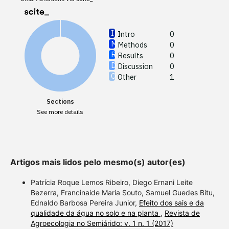
Other
Intro
0
Methods
0
See how
Results
0
cited at
Discussion
0
Other
1
Scite sh
paper h
Sections
providin
See more details
citation,
describi
support
contrast
Artigos mais lidos pelo mesmo(s) autor(es)
a label 
section 
Patrícia Roque Lemos Ribeiro, Diego Ernani Leite
Bezerra, Francinaide Maria Souto, Samuel Guedes Bitu,
made.
Ednaldo Barbosa Pereira Junior,
Efeito dos sais e da
qualidade da água no solo e na planta
,
Revista de
Agroecologia no Semiárido: v. 1 n. 1 (2017)