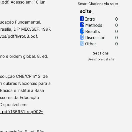
s.pdf
. Acesso em: 10 jun.
Smart Citations via
scite_
Intro
0
Educação Fundamental.
Methods
0
rasília, DF: MEC/SEF, 1997.
Results
0
vos/pdf/livro03.pdf
.
Discussion
0
Other
0
Sections
mo e ordem global. 8. ed.
See more details
lução CNE/CP nº 2, de
riculares Nacionais para a
ásica e institui a Base
essores da Educação
Disponível em:
9-pdf/135951-rcp002-
 transição. 3. ed. São