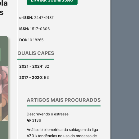
ela
s
e-ISSN:
2447-9187
ISSN:
1517-0306
DOI:
10.18265
QUALIS CAPES
2021 - 2024:
B2
2017 - 2020:
B3
ARTIGOS MAIS PROCURADOS
Descrevendo o estresse
3136
Análise bibliométrica da soldagem da liga
AZ31: tendências no uso do processo de