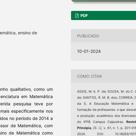
PDF
emática, ensino de
PUBLICADO
10-01-2024
COMO CITAR
unho qualitativo, como um
ASSIS, M. A. P. de; SOUSA, M. do C. 
cenciatura em Matemática
de; SANTOS, R. M. B. dos; CORREIA, 
erida pesquisa teve por
da S. A Educação Matemática e 
formação de professores: o que desve
– mais especificamente nos
a produção acadêmica dos licenciad
idos no período de 2014 a
do IFPB Campus Cajazeiras.
Revis
essor de Matemática, com
Principia
,
[S. l.]
, v. 61, n. 1, p. 201–21
sino de Matemática como
2024. DOI: 10.18265/1517