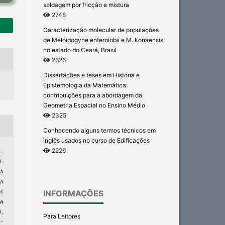
soldagem por fricção e mistura
2748
Caracterização molecular de populações
de Meloidogyne enterolobii e M. konaensis
no estado do Ceará, Brasil
2626
Dissertações e teses em História e
Epistemologia da Matemática:
contribuições para a abordagem da
Geometria Espacial no Ensino Médio
2325
Conhecendo alguns termos técnicos em
inglês usados no curso de Edificações
2226
L.
D.
a
la
INFORMAÇÕES
os
ta
6,
Para Leitores
-