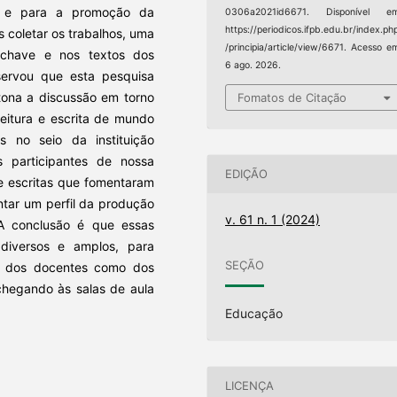
do e para a promoção da
0306a2021id6671. Disponível em
https://periodicos.ifpb.edu.br/index.ph
s coletar os trabalhos, uma
/principia/article/view/6671. Acesso e
-chave e nos textos dos
6 ago. 2026.
bservou que esta pesquisa
 tona a discussão em torno
Fomatos de Citação
eitura e escrita de mundo
s no seio da instituição
s participantes de nossa
EDIÇÃO
 e escritas que fomentaram
ntar um perfil da produção
v. 61 n. 1 (2024)
A conclusão é que essas
diversos e amplos, para
SEÇÃO
to dos docentes como dos
 chegando às salas de aula
Educação
LICENÇA