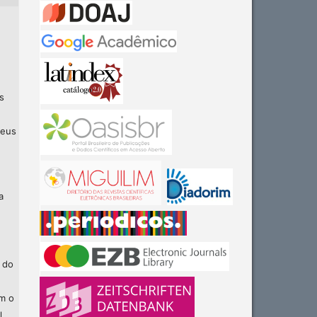
s
seus
a
 do
am o
l.