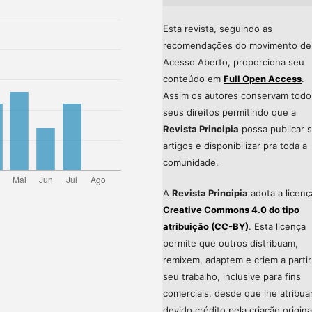
Esta revista, seguindo as
recomendações do movimento de
Acesso Aberto, proporciona seu
conteúdo em
Full Open Access
.
Assim os autores conservam todo
seus direitos permitindo que a
Revista Principia
possa publicar 
artigos e disponibilizar pra toda a
comunidade.
A
Revista Principia
adota a licenç
Creative Commons 4.0 do tipo
atribuição (CC-BY)
. Esta licença
permite que outros distribuam,
remixem, adaptem e criem a partir
seu trabalho, inclusive para fins
comerciais, desde que lhe atribu
devido crédito pela criação origina