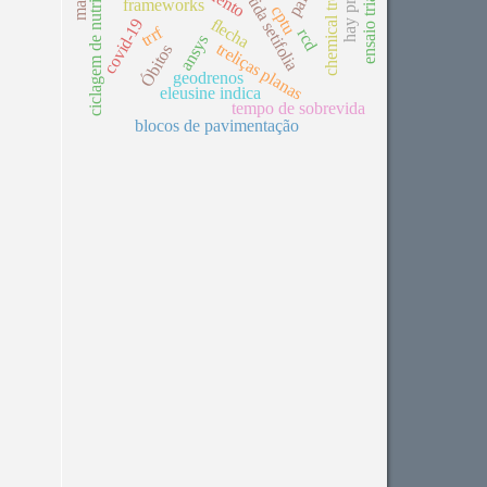
chemical treatment
ciclagem de nutrientes
ensaio triaxial
aristida setifolia
frameworks
cptu
flecha
covid-19
trrf
rcd
ansys
treliças planas
Óbitos
geodrenos
eleusine indica
tempo de sobrevida
blocos de pavimentação