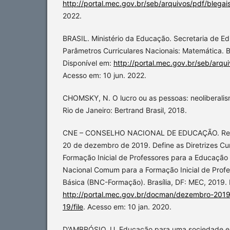
http://portal.mec.gov.br/seb/arquivos/pdf/blegai
2022.
BRASIL. Ministério da Educação. Secretaria de 
Parâmetros Curriculares Nacionais: Matemática. B
Disponível em:
http://portal.mec.gov.br/seb/arqui
Acesso em: 10 jun. 2022.
CHOMSKY, N. O lucro ou as pessoas: neoliberalis
Rio de Janeiro: Bertrand Brasil, 2018.
CNE – CONSELHO NACIONAL DE EDUCAÇÃO. Reso
20 de dezembro de 2019. Define as Diretrizes Cur
Formação Inicial de Professores para a Educação B
Nacional Comum para a Formação Inicial de Prof
Básica (BNC-Formação). Brasília, DF: MEC, 2019. 
http://portal.mec.gov.br/docman/dezembro-201
19/file
. Acesso em: 10 jan. 2020.
D’AMBRÓSIO, U. Educação para uma sociedade em