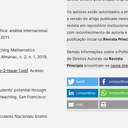
Os autores estão autorizados a en
a versão do artigo publicado nest
revista em repositório instituciona
ca: análise internacional.
com reconhecimento de autoria e
 2011.
publicação inicial na
Revista Princ
hing Mathematics
Demais informações sobre a Políti
Almanac, v. 2, n. 1, 2018.
de Direitos Autorais da
Revista
Principia
encontram-se
neste link
-2-Issue-1.pdf
. Acesso
tweet
compartilha
dents' potential through
compartilhar
compartilha
 teaching. San Francisco:
mail
culares Nacionais: Ensino