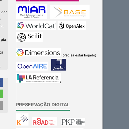
viar
a
is,
ipia
.
ca
(precisa estar logado)
.
r
r
PRESERVAÇÃO DIGITAL
Intro
0
Methods
0
Results
0
Discussion
0